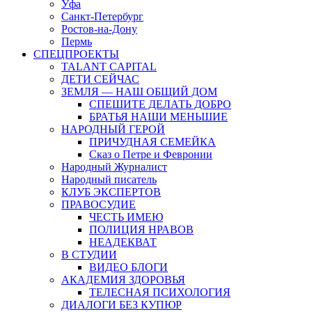
Уфа
Санкт-Петербург
Ростов-на-Дону
Пермь
СПЕЦПРОЕКТЫ
TALANT CAPITAL
ДЕТИ СЕЙЧАС
ЗЕМЛЯ — НАШ ОБЩИЙ ДОМ
СПЕШИТЕ ДЕЛАТЬ ДОБРО
БРАТЬЯ НАШИ МЕНЬШИЕ
НАРОДНЫЙ ГЕРОЙ
ПРИЧУДНАЯ СЕМЕЙКА
Сказ о Петре и Февронии
Народный Журналист
Народный писатель
КЛУБ ЭКСПЕРТОВ
ПРАВОСУДИЕ
ЧЕСТЬ ИМЕЮ
ПОЛИЦИЯ НРАВОВ
НЕАДЕКВАТ
В СТУДИИ
ВИДЕО БЛОГИ
АКАДЕМИЯ ЗДОРОВЬЯ
ТЕЛЕСНАЯ ПСИХОЛОГИЯ
ДИАЛОГИ БЕЗ КУПЮР