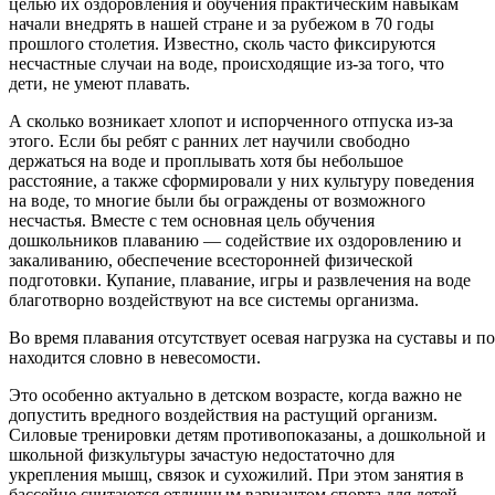
целью их оздоровления и обучения практическим навыкам
начали внедрять в нашей стране и за рубежом в 70 годы
прошлого столетия. Известно, сколь часто фиксируются
несчастные случаи на воде, происходящие из-за того, что
дети, не умеют плавать.
А сколько возникает хлопот и испорченного отпуска из-за
этого. Если бы ребят с ранних лет научили свободно
держаться на воде и проплывать хотя бы небольшое
расстояние, а также сформировали у них культуру поведения
на воде, то многие были бы ограждены от возможного
несчастья. Вместе с тем основная цель обучения
дошкольников плаванию — содействие их оздоровлению и
закаливанию, обеспечение всесторонней физической
подготовки. Купание, плавание, игры и развлечения на воде
благотворно воздействуют на все системы организма.
Во время плавания отсутствует осевая нагрузка на суставы и п
находится словно в невесомости.
Это особенно актуально в детском возрасте, когда важно не
допустить вредного воздействия на растущий организм.
Силовые тренировки детям противопоказаны, а дошкольной и
школьной физкультуры зачастую недостаточно для
укрепления мышц, связок и сухожилий. При этом занятия в
бассейне считаются отличным вариантом спорта для детей.