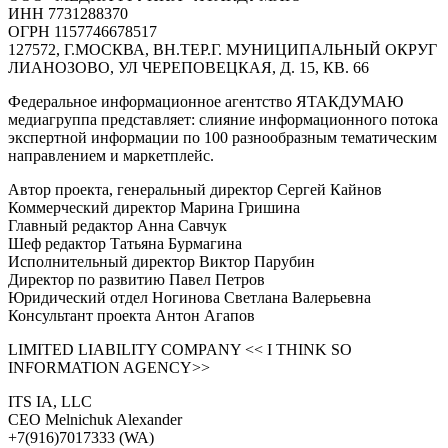
ИНН 7731288370
ОГРН 1157746678517
127572, Г.МОСКВА, ВН.ТЕР.Г. МУНИЦИПАЛЬНЫЙ ОКРУГ
ЛИАНОЗОВО, УЛ ЧЕРЕПОВЕЦКАЯ, Д. 15, КВ. 66
Федеральное информационное агентство ЯТАКДУМАЮ
медиагруппа представляет: слияние информационного потока
экспертной информации по 100 разнообразным тематическим
направлением и маркетплейс.
Автор проекта, генеральный директор Сергей Кайнов
Коммерческий директор Марина Гришина
Главный редактор Анна Савчук
Шеф редактор Татьяна Бурмагина
Исполнительный директор Виктор Парубин
Директор по развитию Павел Петров
Юридический отдел Ногинова Светлана Валерьевна
Консультант проекта Антон Агапов
LIMITED LIABILITY COMPANY << I THINK SO
INFORMATION AGENCY>>
ITS IA, LLC
CEO Melnichuk Alexander
+7(916)7017333 (WA)