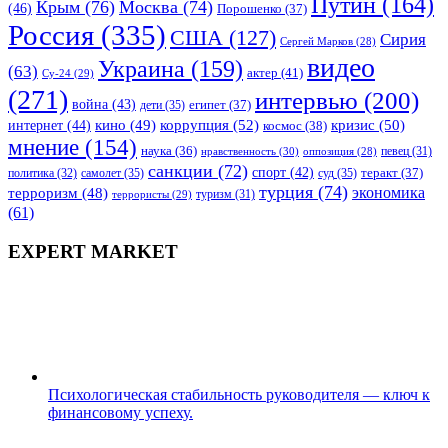
Путин
(164)
Крым
(76)
Москва
(74)
(46)
Порошенко
(37)
Россия
(335)
США
(127)
Сирия
Сергей Марков
(28)
видео
Украина
(159)
(63)
актер
(41)
Су-24
(29)
(271)
интервью
(200)
война
(43)
дети
(35)
египет
(37)
коррупция
(52)
кино
(49)
кризис
(50)
интернет
(44)
космос
(38)
мнение
(154)
наука
(36)
нравственность
(30)
певец
(31)
оппозиция
(28)
санкции
(72)
спорт
(42)
самолет
(35)
суд
(35)
теракт
(37)
политика
(32)
турция
(74)
экономика
терроризм
(48)
террористы
(29)
туризм
(31)
(61)
EXPERT MARKET
Психологическая стабильность руководителя — ключ к
финансовому успеху.