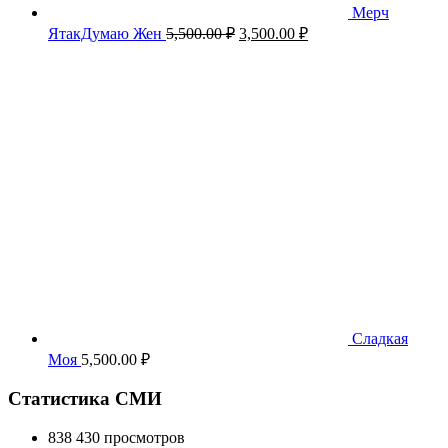
Мерч
Первоначальная
Текущая
ЯтакДумаю Жен
5,500.00
₽
3,500.00
₽
цена
цена:
составляла
3,500.00 ₽.
5,500.00 ₽.
Сладкая
Моя
5,500.00
₽
Статистика СМИ
838 430 просмотров