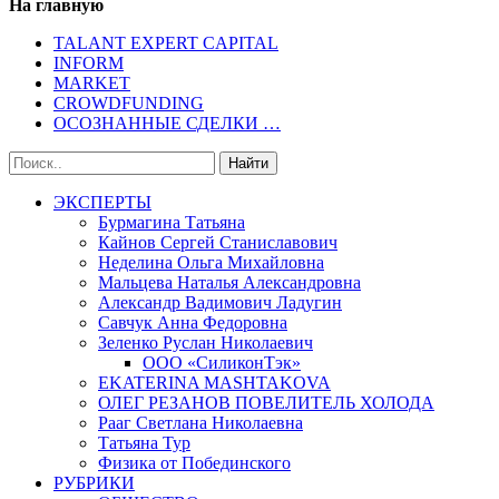
На главную
TALANT EXPERT CAPITAL
INFORM
MARKET
CROWDFUNDING
ОСОЗНАННЫЕ СДЕЛКИ …
ЭКСПЕРТЫ
Бурмагина Татьяна
Кайнов Сергей Станиславович
Неделина Ольга Михайловна
Мальцева Наталья Александровна
Александр Вадимович Ладугин
Савчук Анна Федоровна
Зеленко Руслан Николаевич
ООО «СиликонТэк»
EKATERINA MASHTAKOVA
ОЛЕГ РЕЗАНОВ ПОВЕЛИТЕЛЬ ХОЛОДА
Рааг Светлана Николаевна
Татьяна Тур
Физика от Побединского
РУБРИКИ