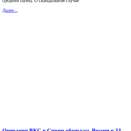
среднйй палец. О скандальном случае
Далее...
Операция ВКС в Сирии обошлась России в 33