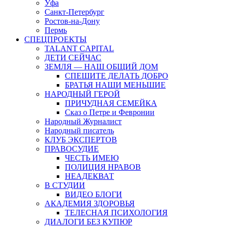
Уфа
Санкт-Петербург
Ростов-на-Дону
Пермь
СПЕЦПРОЕКТЫ
TALANT CAPITAL
ДЕТИ СЕЙЧАС
ЗЕМЛЯ — НАШ ОБЩИЙ ДОМ
СПЕШИТЕ ДЕЛАТЬ ДОБРО
БРАТЬЯ НАШИ МЕНЬШИЕ
НАРОДНЫЙ ГЕРОЙ
ПРИЧУДНАЯ СЕМЕЙКА
Сказ о Петре и Февронии
Народный Журналист
Народный писатель
КЛУБ ЭКСПЕРТОВ
ПРАВОСУДИЕ
ЧЕСТЬ ИМЕЮ
ПОЛИЦИЯ НРАВОВ
НЕАДЕКВАТ
В СТУДИИ
ВИДЕО БЛОГИ
АКАДЕМИЯ ЗДОРОВЬЯ
ТЕЛЕСНАЯ ПСИХОЛОГИЯ
ДИАЛОГИ БЕЗ КУПЮР