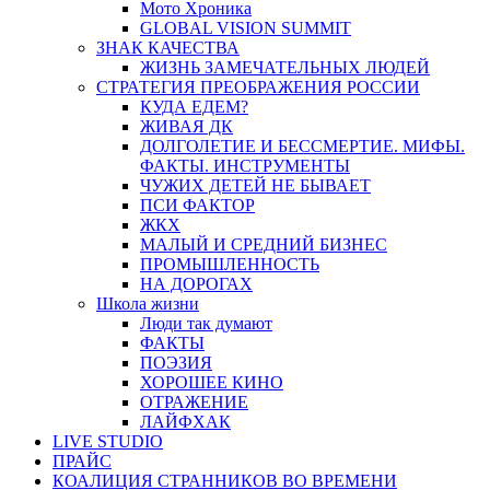
Мото Хроника
GLOBAL VISION SUMMIT
ЗНАК КАЧЕСТВА
ЖИЗНЬ ЗАМЕЧАТЕЛЬНЫХ ЛЮДЕЙ
СТРАТЕГИЯ ПРЕОБРАЖЕНИЯ РОССИИ
КУДА ЕДЕМ?
ЖИВАЯ ДК
ДОЛГОЛЕТИЕ И БЕССМЕРТИЕ. МИФЫ.
ФАКТЫ. ИНСТРУМЕНТЫ
ЧУЖИХ ДЕТЕЙ НЕ БЫВАЕТ
ПСИ ФАКТОР
ЖКХ
МАЛЫЙ И СРЕДНИЙ БИЗНЕС
ПРОМЫШЛЕННОСТЬ
НА ДОРОГАХ
Школа жизни
Люди так думают
ФАКТЫ
ПОЭЗИЯ
ХОРОШЕЕ КИНО
ОТРАЖЕНИЕ
ЛАЙФХАК
LIVE STUDIO
ПРАЙС
КОАЛИЦИЯ СТРАННИКОВ ВО ВРЕМЕНИ