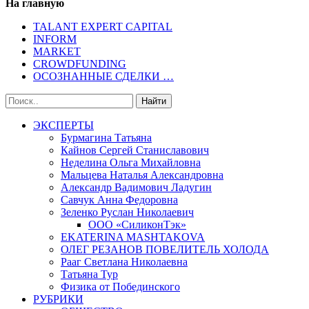
На главную
TALANT EXPERT CAPITAL
INFORM
MARKET
CROWDFUNDING
ОСОЗНАННЫЕ СДЕЛКИ …
ЭКСПЕРТЫ
Бурмагина Татьяна
Кайнов Сергей Станиславович
Неделина Ольга Михайловна
Мальцева Наталья Александровна
Александр Вадимович Ладугин
Савчук Анна Федоровна
Зеленко Руслан Николаевич
ООО «СиликонТэк»
EKATERINA MASHTAKOVA
ОЛЕГ РЕЗАНОВ ПОВЕЛИТЕЛЬ ХОЛОДА
Рааг Светлана Николаевна
Татьяна Тур
Физика от Побединского
РУБРИКИ