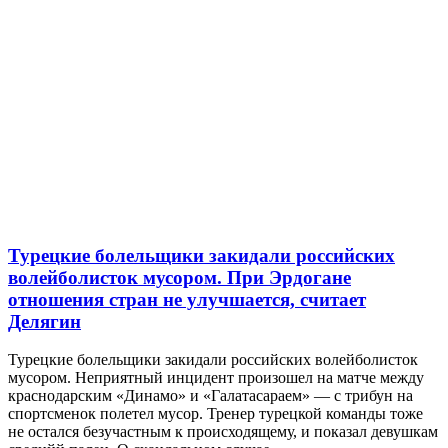
Турецкие болельщики закидали российских
волейболисток мусором. При Эрдогане
отношения стран не улучшается, считает
Делягин
Турецкие болельщики закидали российских волейболисток
мусором. Неприятный инцидент произошел на матче между
краснодарским «Динамо» и «Галатасараем» — с трибун на
спортсменок полетел мусор. Тренер турецкой команды тоже
не остался безучастным к происходящему, и показал девушкам