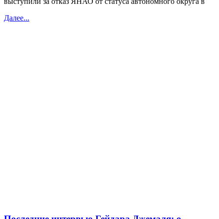
выступили за отказ ЯНАО от статуса автономного округа в
Далее...
Последние интервью Гейдара Джемаля: о