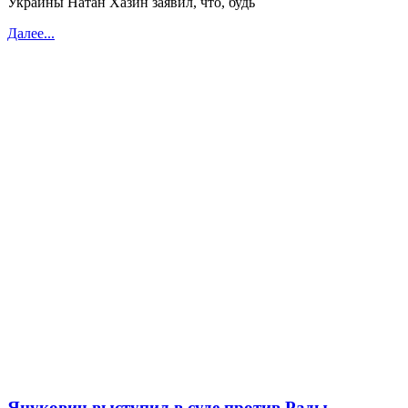
Украины Натан Хазин заявил, что, будь
Далее...
Янукович выступил в суде против Рады