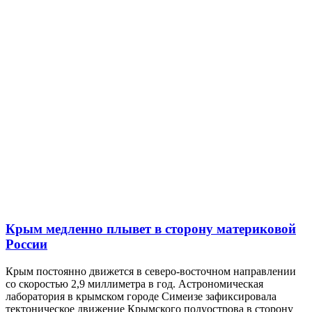
Крым медленно плывет в сторону материковой
России
Крым постоянно движется в северо-восточном направлении
со скоростью 2,9 миллиметра в год. Астрономическая
лаборатория в крымском городе Симеизе зафиксировала
тектоническое движение Крымского полуострова в сторону