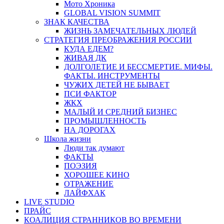
Мото Хроника
GLOBAL VISION SUMMIT
ЗНАК КАЧЕСТВА
ЖИЗНЬ ЗАМЕЧАТЕЛЬНЫХ ЛЮДЕЙ
СТРАТЕГИЯ ПРЕОБРАЖЕНИЯ РОССИИ
КУДА ЕДЕМ?
ЖИВАЯ ДК
ДОЛГОЛЕТИЕ И БЕССМЕРТИЕ. МИФЫ.
ФАКТЫ. ИНСТРУМЕНТЫ
ЧУЖИХ ДЕТЕЙ НЕ БЫВАЕТ
ПСИ ФАКТОР
ЖКХ
МАЛЫЙ И СРЕДНИЙ БИЗНЕС
ПРОМЫШЛЕННОСТЬ
НА ДОРОГАХ
Школа жизни
Люди так думают
ФАКТЫ
ПОЭЗИЯ
ХОРОШЕЕ КИНО
ОТРАЖЕНИЕ
ЛАЙФХАК
LIVE STUDIO
ПРАЙС
КОАЛИЦИЯ СТРАННИКОВ ВО ВРЕМЕНИ