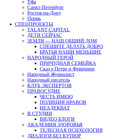
Уфа
Санкт-Петербург
Ростов-на-Дону
Пермь
СПЕЦПРОЕКТЫ
TALANT CAPITAL
ДЕТИ СЕЙЧАС
ЗЕМЛЯ — НАШ ОБЩИЙ ДОМ
СПЕШИТЕ ДЕЛАТЬ ДОБРО
БРАТЬЯ НАШИ МЕНЬШИЕ
НАРОДНЫЙ ГЕРОЙ
ПРИЧУДНАЯ СЕМЕЙКА
Сказ о Петре и Февронии
Народный Журналист
Народный писатель
КЛУБ ЭКСПЕРТОВ
ПРАВОСУДИЕ
ЧЕСТЬ ИМЕЮ
ПОЛИЦИЯ НРАВОВ
НЕАДЕКВАТ
В СТУДИИ
ВИДЕО БЛОГИ
АКАДЕМИЯ ЗДОРОВЬЯ
ТЕЛЕСНАЯ ПСИХОЛОГИЯ
ДИАЛОГИ БЕЗ КУПЮР