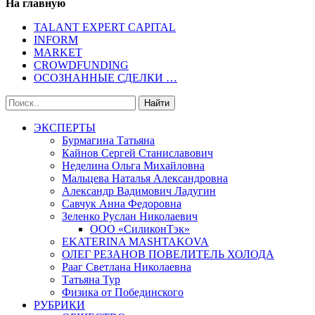
На главную
TALANT EXPERT CAPITAL
INFORM
MARKET
CROWDFUNDING
ОСОЗНАННЫЕ СДЕЛКИ …
ЭКСПЕРТЫ
Бурмагина Татьяна
Кайнов Сергей Станиславович
Неделина Ольга Михайловна
Мальцева Наталья Александровна
Александр Вадимович Ладугин
Савчук Анна Федоровна
Зеленко Руслан Николаевич
ООО «СиликонТэк»
EKATERINA MASHTAKOVA
ОЛЕГ РЕЗАНОВ ПОВЕЛИТЕЛЬ ХОЛОДА
Рааг Светлана Николаевна
Татьяна Тур
Физика от Побединского
РУБРИКИ