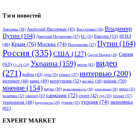
Тэги новостей
Владимир
Анатолий Вассерман
(45)
Америка
(38)
Вассерман
(36)
Путин
(104)
Европа
(53)
ИГИЛ
Дмитрий Потапенко
(37)
ЕС
(35)
Путин
(164)
Крым
(76)
Москва
(74)
(46)
Порошенко
(37)
Россия
(335)
США
(127)
Сирия
Сергей Марков
(28)
видео
Украина
(159)
(63)
актер
(41)
Су-24
(29)
(271)
интервью
(200)
война
(43)
дети
(35)
египет
(37)
коррупция
(52)
кино
(49)
кризис
(50)
интернет
(44)
космос
(38)
мнение
(154)
наука
(36)
нравственность
(30)
певец
(31)
оппозиция
(28)
санкции
(72)
спорт
(42)
самолет
(35)
суд
(35)
теракт
(37)
политика
(32)
турция
(74)
экономика
терроризм
(48)
террористы
(29)
туризм
(31)
(61)
EXPERT MARKET