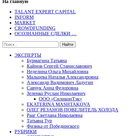
На главную
TALANT EXPERT CAPITAL
INFORM
MARKET
CROWDFUNDING
ОСОЗНАННЫЕ СДЕЛКИ …
ЭКСПЕРТЫ
Бурмагина Татьяна
Кайнов Сергей Станиславович
Неделина Ольга Михайловна
Мальцева Наталья Александровна
Александр Вадимович Ладугин
Савчук Анна Федоровна
Зеленко Руслан Николаевич
ООО «СиликонТэк»
EKATERINA MASHTAKOVA
ОЛЕГ РЕЗАНОВ ПОВЕЛИТЕЛЬ ХОЛОДА
Рааг Светлана Николаевна
Татьяна Тур
Физика от Побединского
РУБРИКИ