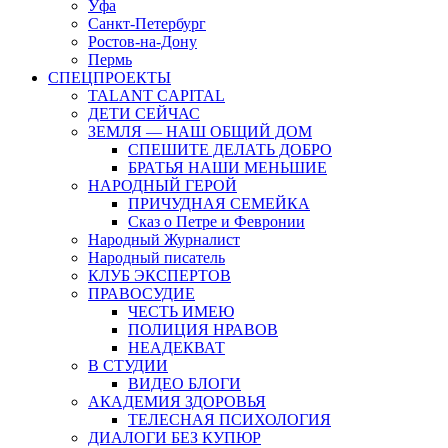
Уфа
Санкт-Петербург
Ростов-на-Дону
Пермь
СПЕЦПРОЕКТЫ
TALANT CAPITAL
ДЕТИ СЕЙЧАС
ЗЕМЛЯ — НАШ ОБЩИЙ ДОМ
СПЕШИТЕ ДЕЛАТЬ ДОБРО
БРАТЬЯ НАШИ МЕНЬШИЕ
НАРОДНЫЙ ГЕРОЙ
ПРИЧУДНАЯ СЕМЕЙКА
Сказ о Петре и Февронии
Народный Журналист
Народный писатель
КЛУБ ЭКСПЕРТОВ
ПРАВОСУДИЕ
ЧЕСТЬ ИМЕЮ
ПОЛИЦИЯ НРАВОВ
НЕАДЕКВАТ
В СТУДИИ
ВИДЕО БЛОГИ
АКАДЕМИЯ ЗДОРОВЬЯ
ТЕЛЕСНАЯ ПСИХОЛОГИЯ
ДИАЛОГИ БЕЗ КУПЮР