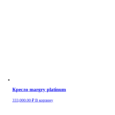
цена
цена:
составляла
3,500.00 ₽.
5,500.00 ₽.
Кресло margry platinum
333,000.00
₽
В корзину