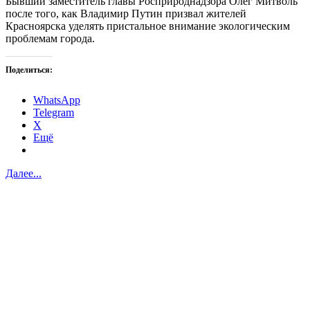
Бывший заместитель главы Росприроднадзора Олег Митволь
после того, как Владимир Путин призвал жителей
Красноярска уделять пристальное внимание экологическим
проблемам города.
Поделиться:
WhatsApp
Telegram
X
Ещё
Далее...