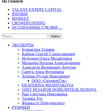
На главную
TALANT EXPERT CAPITAL
INFORM
MARKET
CROWDFUNDING
ОСОЗНАННЫЕ СДЕЛКИ …
ЭКСПЕРТЫ
Бурмагина Татьяна
Кайнов Сергей Станиславович
Неделина Ольга Михайловна
Мальцева Наталья Александровна
Александр Вадимович Ладугин
Савчук Анна Федоровна
Зеленко Руслан Николаевич
ООО «СиликонТэк»
EKATERINA MASHTAKOVA
ОЛЕГ РЕЗАНОВ ПОВЕЛИТЕЛЬ ХОЛОДА
Рааг Светлана Николаевна
Татьяна Тур
Физика от Побединского
РУБРИКИ