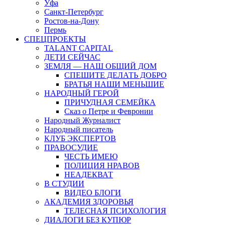
Уфа
Санкт-Петербург
Ростов-на-Дону
Пермь
СПЕЦПРОЕКТЫ
TALANT CAPITAL
ДЕТИ СЕЙЧАС
ЗЕМЛЯ — НАШ ОБЩИЙ ДОМ
СПЕШИТЕ ДЕЛАТЬ ДОБРО
БРАТЬЯ НАШИ МЕНЬШИЕ
НАРОДНЫЙ ГЕРОЙ
ПРИЧУДНАЯ СЕМЕЙКА
Сказ о Петре и Февронии
Народный Журналист
Народный писатель
КЛУБ ЭКСПЕРТОВ
ПРАВОСУДИЕ
ЧЕСТЬ ИМЕЮ
ПОЛИЦИЯ НРАВОВ
НЕАДЕКВАТ
В СТУДИИ
ВИДЕО БЛОГИ
АКАДЕМИЯ ЗДОРОВЬЯ
ТЕЛЕСНАЯ ПСИХОЛОГИЯ
ДИАЛОГИ БЕЗ КУПЮР