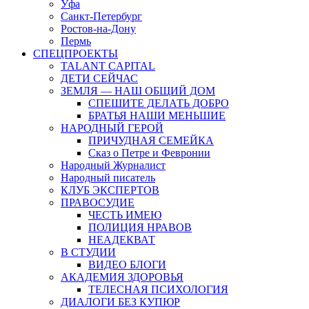
Уфа
Санкт-Петербург
Ростов-на-Дону
Пермь
СПЕЦПРОЕКТЫ
TALANT CAPITAL
ДЕТИ СЕЙЧАС
ЗЕМЛЯ — НАШ ОБЩИЙ ДОМ
СПЕШИТЕ ДЕЛАТЬ ДОБРО
БРАТЬЯ НАШИ МЕНЬШИЕ
НАРОДНЫЙ ГЕРОЙ
ПРИЧУДНАЯ СЕМЕЙКА
Сказ о Петре и Февронии
Народный Журналист
Народный писатель
КЛУБ ЭКСПЕРТОВ
ПРАВОСУДИЕ
ЧЕСТЬ ИМЕЮ
ПОЛИЦИЯ НРАВОВ
НЕАДЕКВАТ
В СТУДИИ
ВИДЕО БЛОГИ
АКАДЕМИЯ ЗДОРОВЬЯ
ТЕЛЕСНАЯ ПСИХОЛОГИЯ
ДИАЛОГИ БЕЗ КУПЮР