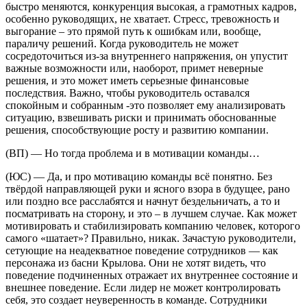
быстро меняются, конкуренция высокая, а грамотных кадров,
особенно руководящих, не хватает. Стресс, тревожность и
выгорание – это прямой путь к ошибкам или, вообще,
параличу решений. Когда руководитель не может
сосредоточиться из-за внутреннего напряжения, он упустит
важные возможности или, наоборот, примет неверные
решения, и это может иметь серьезные финансовые
последствия. Важно, чтобы руководитель оставался
спокойным и собранным -это позволяет ему анализировать
ситуацию, взвешивать риски и принимать обоснованные
решения, способствующие росту и развитию компании.
(ВП) — Но тогда проблема и в мотивации команды…
(ЮС) — Да, и про мотивацию команды всё понятно. Без
твёрдой направляющей руки и ясного взора в будущее, рано
или поздно все расслабятся и начнут бездельничать, а то и
посматривать на сторону, и это – в лучшем случае. Как может
мотивировать и стабилизировать компанию человек, которого
самого «шатает»? Правильно, никак. Зачастую руководители,
сетующие на неадекватное поведение сотрудников — как
персонажа из басни Крылова. Они не хотят видеть, что
поведение подчиненных отражает их внутреннее состояние и
внешнее поведение. Если лидер не может контролировать
себя, это создает неуверенность в команде. Сотрудники