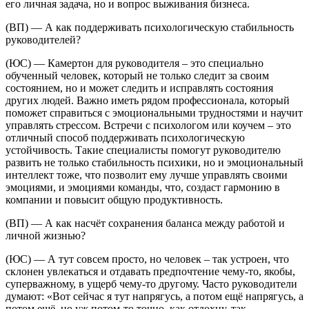
его личная задача, но и вопрос выживания бизнеса.
(ВП) — А как поддерживать психологическую стабильность
руководителей?
(ЮС) — Камертон для руководителя – это специально
обученный человек, который не только следит за своим
состоянием, но и может следить и исправлять состояния
других людей. Важно иметь рядом профессионала, который
поможет справиться с эмоциональными трудностями и научит
управлять стрессом. Встречи с психологом или коучем – это
отличный способ поддерживать психологическую
устойчивость. Такие специалисты помогут руководителю
развить не только стабильность психики, но и эмоциональный
интеллект тоже, что позволит ему лучше управлять своими
эмоциями, и эмоциями команды, что, создаст гармонию в
компании и повысит общую продуктивность.
(ВП) — А как насчёт сохранения баланса между работой и
личной жизнью?
(ЮС) — А тут совсем просто, но человек – так устроен, что
склонен увлекаться и отдавать предпочтение чему-то, якобы,
суперважному, в ущерб чему-то другому. Часто руководители
думают: «Вот сейчас я тут напрягусь, а потом ещё напрягусь, а
потом ещё, но уж потом-то точно, как отдохну, так