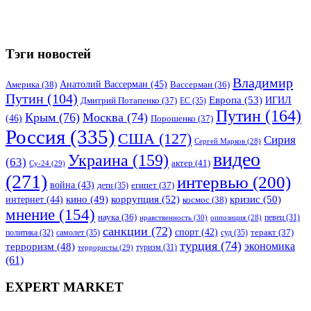
Тэги новостей
Владимир
Анатолий Вассерман
(45)
Америка
(38)
Вассерман
(36)
Путин
(104)
Европа
(53)
ИГИЛ
Дмитрий Потапенко
(37)
ЕС
(35)
Путин
(164)
Крым
(76)
Москва
(74)
(46)
Порошенко
(37)
Россия
(335)
США
(127)
Сирия
Сергей Марков
(28)
видео
Украина
(159)
(63)
актер
(41)
Су-24
(29)
(271)
интервью
(200)
война
(43)
дети
(35)
египет
(37)
коррупция
(52)
кино
(49)
кризис
(50)
интернет
(44)
космос
(38)
мнение
(154)
наука
(36)
нравственность
(30)
певец
(31)
оппозиция
(28)
санкции
(72)
спорт
(42)
самолет
(35)
суд
(35)
теракт
(37)
политика
(32)
турция
(74)
экономика
терроризм
(48)
террористы
(29)
туризм
(31)
(61)
EXPERT MARKET