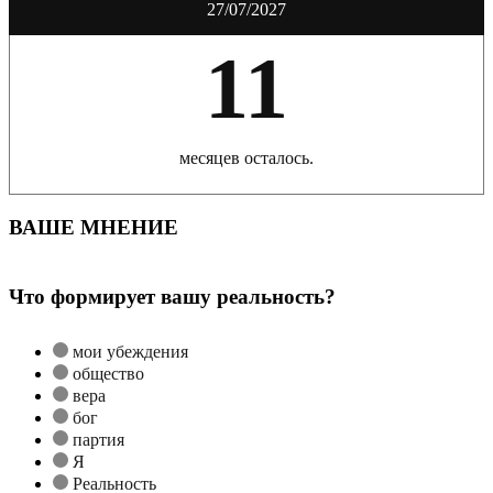
27/07/2027
11
месяцев осталось.
ВАШЕ МНЕНИЕ
Что формирует вашу реальность?
мои убеждения
общество
вера
бог
партия
Я
Реальность