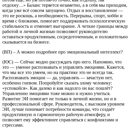
отдохну…» Баланс теряется незаметно, а в себя мы приходим,
когда уже всё совсем запущено. Отдых и восстановление —
это не роскошь, а необходимость. Перерывы, спорт, хобби и
время с близкими, помогает поддерживать психологическую
стабильность и отменяет выгорание. А четкие границы между
работой и личной жизнью позволяют руководителю
оставаться продуктивным, сосредоточенным, и положительно
сказывается на бизнесе.
(ВП) – А можно подробнее про эмоциональный интеллект?
(ЮС) — Сейчас модно рассуждать про него. Напомню, что
это — умение распознавать и управлять эмоциями. Кажется,
что мы все это умеем, но на практике это не всегда так.
Распознавать эмоции — да, управлять — зачастую нет,
особенно гневом. Попробуйте сказать злому человеку:
«успокойся». Как далеко и как надолго он вас пошлёт?
Управлению эмоциями тоже можно и нужно учиться.
Развитие ЭИ помогает не только в личной жизни, но и в
профессиональной сфере. Руководитель, с высоким уровнем
ЭИ, лучше понимает потребности команды, что создаёт
продуктивную и гармоничную рабочую атмосферу, и
позволяет ему эффективнее справляться с конфликтами и
стрессами.