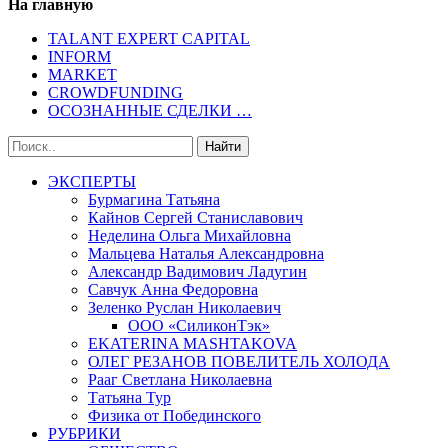
На главную
TALANT EXPERT CAPITAL
INFORM
MARKET
CROWDFUNDING
ОСОЗНАННЫЕ СДЕЛКИ …
ЭКСПЕРТЫ
Бурмагина Татьяна
Кайнов Сергей Станиславович
Неделина Ольга Михайловна
Мальцева Наталья Александровна
Александр Вадимович Ладугин
Савчук Анна Федоровна
Зеленко Руслан Николаевич
ООО «СиликонТэк»
EKATERINA MASHTAKOVA
ОЛЕГ РЕЗАНОВ ПОВЕЛИТЕЛЬ ХОЛОДА
Рааг Светлана Николаевна
Татьяна Тур
Физика от Побединского
РУБРИКИ