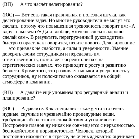
(ВП) — А что насчёт делегирования?
(ЮС) — Вот есть такая правильная и полезная штука, как
делегирование задач. Но многие руководители не могут это
сделать, потому что повышенная тревожность говорит им: «А
вдруг накосячат?» Да и вообще, «хочешь сделать хорошо –
сделай сам». В результате, перегруженный руководитель
быстро сгорает, как говорится, несите нового. Делегирование
— это признак не слабости, а силы и уверенности. Умение
доверять своим сотрудникам и передавать им
ответственность, позволяет сосредоточиться на
стратегических задачах, что приводит к росту и развитию
бизнеса. Кроме того, это развивает навыки и уверенность у
сотрудников, ну и положительно сказывается на общей
атмосфере в компании.
(ВП) — А давайте ещё упомянем про регулярный анализ и
планирование?
(ЮС) — А давайте. Как специалист скажу, что это очень
нудные, скучные и чрезвычайно процедурные вещи,
требующие абсолютного спокойствия и усидчивости.
Построение планов ну никак не совмещается с нервозностью,
беспокойством и порывистостью. Человек, который
постоянно находится в стрессе, не очень адекватно оценивает