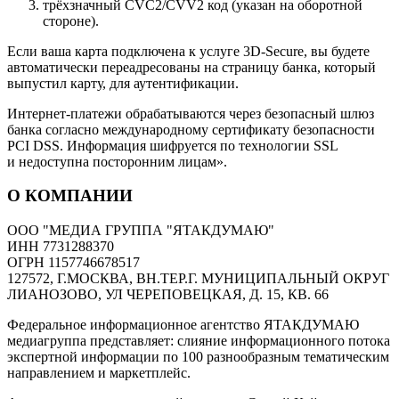
трёхзначный CVC2/CVV2 код (указан на оборотной
стороне).
Если ваша карта подключена к услуге 3D-Secure, вы будете
автоматически переадресованы на страницу банка, который
выпустил карту, для аутентификации.
Интернет-платежи обрабатываются через безопасный шлюз
банка согласно международному сертификату безопасности
PCI DSS. Информация шифруется по технологии SSL
и недоступна посторонним лицам».
О КОМПАНИИ
ООО "МЕДИА ГРУППА "ЯТАКДУМАЮ"
ИНН 7731288370
ОГРН 1157746678517
127572, Г.МОСКВА, ВН.ТЕР.Г. МУНИЦИПАЛЬНЫЙ ОКРУГ
ЛИАНОЗОВО, УЛ ЧЕРЕПОВЕЦКАЯ, Д. 15, КВ. 66
Федеральное информационное агентство ЯТАКДУМАЮ
медиагруппа представляет: слияние информационного потока
экспертной информации по 100 разнообразным тематическим
направлением и маркетплейс.