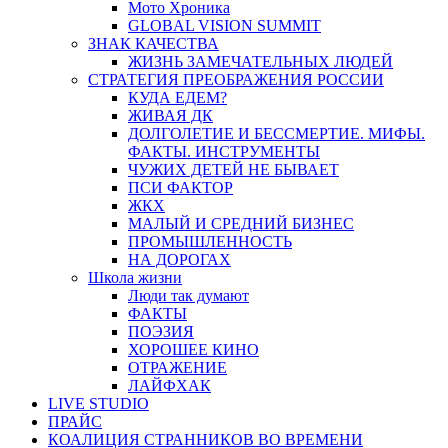
Мото Хроника
GLOBAL VISION SUMMIT
ЗНАК КАЧЕСТВА
ЖИЗНЬ ЗАМЕЧАТЕЛЬНЫХ ЛЮДЕЙ
СТРАТЕГИЯ ПРЕОБРАЖЕНИЯ РОССИИ
КУДА ЕДЕМ?
ЖИВАЯ ДК
ДОЛГОЛЕТИЕ И БЕССМЕРТИЕ. МИФЫ.
ФАКТЫ. ИНСТРУМЕНТЫ
ЧУЖИХ ДЕТЕЙ НЕ БЫВАЕТ
ПСИ ФАКТОР
ЖКХ
МАЛЫЙ И СРЕДНИЙ БИЗНЕС
ПРОМЫШЛЕННОСТЬ
НА ДОРОГАХ
Школа жизни
Люди так думают
ФАКТЫ
ПОЭЗИЯ
ХОРОШЕЕ КИНО
ОТРАЖЕНИЕ
ЛАЙФХАК
LIVE STUDIO
ПРАЙС
КОАЛИЦИЯ СТРАННИКОВ ВО ВРЕМЕНИ