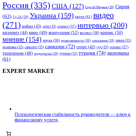
Россия
(335)
США
(127)
Сирия
Сергей Марков
(28)
видео
Украина
(159)
(63)
актер
(41)
Су-24
(29)
(271)
интервью
(200)
война
(43)
дети
(35)
египет
(37)
коррупция
(52)
кино
(49)
кризис
(50)
интернет
(44)
космос
(38)
мнение
(154)
наука
(36)
нравственность
(30)
певец
(31)
оппозиция
(28)
санкции
(72)
спорт
(42)
самолет
(35)
суд
(35)
теракт
(37)
политика
(32)
турция
(74)
экономика
терроризм
(48)
террористы
(29)
туризм
(31)
(61)
EXPERT MARKET
Психологическая стабильность руководителя — ключ к
финансовому успеху.