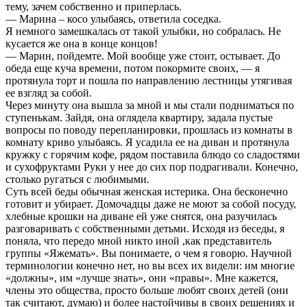
тему, зачем собственно и приперлась.
— Марина – косо улыбаясь, ответила соседка.
Я немного замешкалась от такой улыбки, но собралась. Не
кусается же она в конце концов!
— Марин, пойдемте. Мой вообще уже стоит, остывает. До
обеда еще куча времени, потом покормите своих, — я
протянула торт и пошла по направлению лестницы утягивая
ее взгляд за собой.
Через минуту она вышла за мной и мы стали подниматься по
ступенькам. Зайдя, она оглядела квартиру, задала пустые
вопросы по поводу перепланировки, прошлась из комнаты в
комнату криво улыбаясь. Я усадила ее на диван и протянула
кружку с горячим кофе, рядом поставила блюдо со сладостями
и сухофруктами Руки у нее до сих пор подрагивали. Конечно,
столько ругаться с любимыми.
Суть всей беды обычная женская истерика. Она бесконечно
готовит и убирает. Домочадцы даже не моют за собой посуду,
хлебные крошки на диване ей уже снятся, она разучилась
разговаривать с собственными детьми. Исходя из беседы, я
поняла, что передо мной никто иной ,как представитель
группы «Яжемать». Вы понимаете, о чем я говорю. Научной
терминологии конечно нет, но вы всех их видели: им многие
«должны», им «лучше знать», они «правы». Мне кажется,
члены это общества, просто больше любят своих детей (они
так считают, думаю) и более настойчивы в своих решениях и