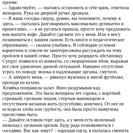
проеме.
— Здравствуйте, — пытаясь остановить в себе крик, ответила
женщина. Рука на дверной ручке дрожала.
— Я ваша соседка сверху, думаю, вы понимаете, почему я
здесь, — пыталась разговаривать максимально деликатно и
приветливо, — я не ругаться пришла, просто хочу предложить
вам выпить кофе. Давайте сделаем это у меня. Или я могу
позаниматься с вашим сыном. Есть книги и педагогическое
образование, — сказала улыбаясь. Я соблюдаю условия
карантина и совсем не заинтересована рассуждать на тему
проблем в вашей семье. Просто хочу разрядить обстановку.
Супруг появился из комнаты, со сморщенным лбом, выражая
все свое удивление данной ситуацией. Наверно отсутствие
угроз, по поводу звонка в надлежащие органы, смутило.
— А заберите меня, — рявкнул мужчина в мятой футболке,
проходя на кухню.
Хозяйка поправила халат. Явно раздумывая над
предложением. Это была женщина лет сорока, с короткой
стрижкой, грозным лицом, стертым маникюром и
отсутствием желания жить (усугубляю, конечно). От нее не
исходила злоба или грубость, она была просто вымучена
прелестями быта.
— Давайте оставим торт здесь, а у меня есть молочный
шоколад с цельным орехом. Буду рада познакомиться с
соседями. Вас как зовут? – нарушая паузу, я пыталась сменить