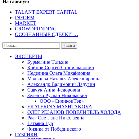
На главную
TALANT EXPERT CAPITAL
INFORM
MARKET
CROWDFUNDING
ОСОЗНАННЫЕ СДЕЛКИ …
ЭКСПЕРТЫ
Бурмагина Татьяна
Кайнов Сергей Станиславович
Неделина Ольга Михайловна
Мальцева Наталья Александровна
Александр Вадимович Ладугин
Савчук Анна Федоровна
Зеленко Руслан Николаевич
ООО «СиликонТэк»
EKATERINA MASHTAKOVA
ОЛЕГ РЕЗАНОВ ПОВЕЛИТЕЛЬ ХОЛОДА
Рааг Светлана Николаевна
Татьяна Тур
Физика от Побединского
РУБРИКИ