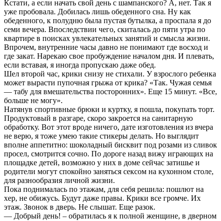
Кстати, а если начать свой день с шампанского? А, нет. Так я
уже пробовала. Добилась лишь обеденного сна. Ну как
обеденного, к полудню была пустая бутылка, а проспала я до
семи вечера. Впоследствии чего, скиталась до пяти утра по
квартире в поисках увлекательных занятий и смысла жизни.
Впрочем, внутренние часы давно не понимают где восход и
где закат. Нарекаю свое пробуждение началом дня. И плевать,
если вставая, я иногда пропускаю даже обед.
Шел второй час, крики снизу не стихали. У взрослого ребенка
может вырасти пупочная грыжа от крика? «Так. Чужая семья
— табу для вмешательства посторонних». Еще 15 минут. «Все,
больше не могу».
Натянув спортивные брюки и куртку, я пошла, покупать торт.
Продуктовый в разгаре, скоро закроется на санитарную
обработку. Вот этот вроде ничего, дате изготовления из вчера
не верю, я тоже умею такие стикеры делать. Но выглядит
вполне аппетитно: шоколадный бисквит под розами из сливок
просел, смотрится сочно. По дороге назад вижу играющих на
площадке детей, возможно у них в доме сейчас затишье и
родители могут спокойно заняться сексом на кухонном столе,
для разнообразия личной жизни.
Пока поднималась по этажам, для себя решила: пошлют на
хер, не обижусь. Будут даже правы. Крики все громче. Их
этаж. Звонок в дверь. Не слышат. Еще разок.
— Добрый день! – обратилась я к полной женщине, в дверном