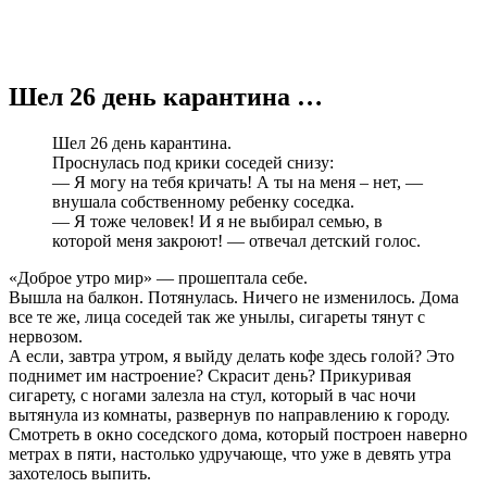
Шел 26 день карантина …
Шел 26 день карантина.
Проснулась под крики соседей снизу:
— Я могу на тебя кричать! А ты на меня – нет, —
внушала собственному ребенку соседка.
— Я тоже человек! И я не выбирал семью, в
которой меня закроют! — отвечал детский голос.
«Доброе утро мир» — прошептала себе.
Вышла на балкон. Потянулась. Ничего не изменилось. Дома
все те же, лица соседей так же унылы, сигареты тянут с
нервозом.
А если, завтра утром, я выйду делать кофе здесь голой? Это
поднимет им настроение? Скрасит день? Прикуривая
сигарету, с ногами залезла на стул, который в час ночи
вытянула из комнаты, развернув по направлению к городу.
Смотреть в окно соседского дома, который построен наверно
метрах в пяти, настолько удручающе, что уже в девять утра
захотелось выпить.