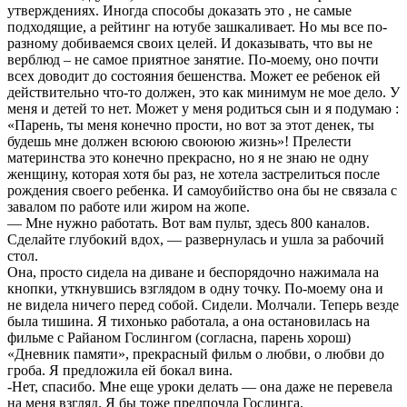
утверждениях. Иногда способы доказать это , не самые
подходящие, а рейтинг на ютубе зашкаливает. Но мы все по-
разному добиваемся своих целей. И доказывать, что вы не
верблюд – не самое приятное занятие. По-моему, оно почти
всех доводит до состояния бешенства. Может ее ребенок ей
действительно что-то должен, это как минимум не мое дело. У
меня и детей то нет. Может у меня родиться сын и я подумаю :
«Парень, ты меня конечно прости, но вот за этот денек, ты
будешь мне должен всююю своююю жизнь»! Прелести
материнства это конечно прекрасно, но я не знаю не одну
женщину, которая хотя бы раз, не хотела застрелиться после
рождения своего ребенка. И самоубийство она бы не связала с
завалом по работе или жиром на жопе.
— Мне нужно работать. Вот вам пульт, здесь 800 каналов.
Сделайте глубокий вдох, — развернулась и ушла за рабочий
стол.
Она, просто сидела на диване и беспорядочно нажимала на
кнопки, уткнувшись взглядом в одну точку. По-моему она и
не видела ничего перед собой. Сидели. Молчали. Теперь везде
была тишина. Я тихонько работала, а она остановилась на
фильме с Райаном Гослингом (согласна, парень хорош)
«Дневник памяти», прекрасный фильм о любви, о любви до
гроба. Я предложила ей бокал вина.
-Нет, спасибо. Мне еще уроки делать — она даже не перевела
на меня взгляд. Я бы тоже предпочла Гослинга.