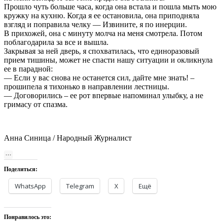
Прошло чуть больше часа, когда она встала и пошла мыть мою
кружку на кухню. Когда я ее остановила, она приподняла
взгляд и поправила челку — Извините, я по инерции.
В прихожей, она с минуту молча на меня смотрела. Потом
поблагодарила за все и вышла.
Закрывая за ней дверь, я спохватилась, что единоразовый
прием тишины, может не спасти нашу ситуации и окликнула
ее в парадной:
— Если у вас снова не останется сил, дайте мне знать! –
прошипела я тихонько в направлении лестницы.
— Договорились – ее рот впервые напоминал улыбку, а не
гримасу от спазма.
Анна Синица / Народный Журналист
Поделиться:
WhatsApp
Telegram
X
Ещё
Понравилось это: