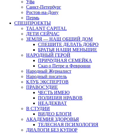
Уфа
Санкт-Петербург
Ростов-на-Дону
Пермь
СПЕЦПРОЕКТЫ
TALANT CAPITAL
ДЕТИ СЕЙЧАС
ЗЕМЛЯ — НАШ ОБЩИЙ ДОМ
СПЕШИТЕ ДЕЛАТЬ ДОБРО
БРАТЬЯ НАШИ МЕНЬШИЕ
НАРОДНЫЙ ГЕРОЙ
ПРИЧУДНАЯ СЕМЕЙКА
Сказ о Петре и Февронии
Народный Журналист
Народный писатель
КЛУБ ЭКСПЕРТОВ
ПРАВОСУДИЕ
ЧЕСТЬ ИМЕЮ
ПОЛИЦИЯ НРАВОВ
НЕАДЕКВАТ
В СТУДИИ
ВИДЕО БЛОГИ
АКАДЕМИЯ ЗДОРОВЬЯ
ТЕЛЕСНАЯ ПСИХОЛОГИЯ
ДИАЛОГИ БЕЗ КУПЮР