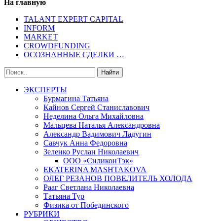
На главную
TALANT EXPERT CAPITAL
INFORM
MARKET
CROWDFUNDING
ОСОЗНАННЫЕ СДЕЛКИ …
ЭКСПЕРТЫ
Бурмагина Татьяна
Кайнов Сергей Станиславович
Неделина Ольга Михайловна
Мальцева Наталья Александровна
Александр Вадимович Ладугин
Савчук Анна Федоровна
Зеленко Руслан Николаевич
ООО «СиликонТэк»
EKATERINA MASHTAKOVA
ОЛЕГ РЕЗАНОВ ПОВЕЛИТЕЛЬ ХОЛОДА
Рааг Светлана Николаевна
Татьяна Тур
Физика от Побединского
РУБРИКИ