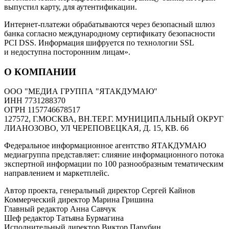
выпустил карту, для аутентификации.
Интернет-платежи обрабатываются через безопасный шлюз
банка согласно международному сертификату безопасности
PCI DSS. Информация шифруется по технологии SSL
и недоступна посторонним лицам».
О КОМПАНИИ
ООО "МЕДИА ГРУППА "ЯТАКДУМАЮ"
ИНН 7731288370
ОГРН 1157746678517
127572, Г.МОСКВА, ВН.ТЕР.Г. МУНИЦИПАЛЬНЫЙ ОКРУГ
ЛИАНОЗОВО, УЛ ЧЕРЕПОВЕЦКАЯ, Д. 15, КВ. 66
Федеральное информационное агентство ЯТАКДУМАЮ
медиагруппа представляет: слияние информационного потока
экспертной информации по 100 разнообразным тематическим
направлением и маркетплейс.
Автор проекта, генеральный директор Сергей Кайнов
Коммерческий директор Марина Гришина
Главный редактор Анна Савчук
Шеф редактор Татьяна Бурмагина
Исполнительный директор Виктор Парубин