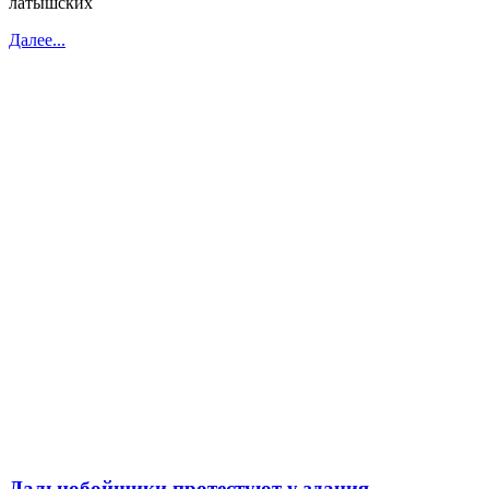
латышских
Далее...
Дальнобойщики протестуют у здания