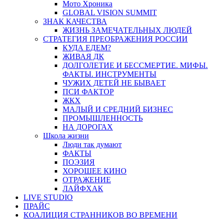
Мото Хроника
GLOBAL VISION SUMMIT
ЗНАК КАЧЕСТВА
ЖИЗНЬ ЗАМЕЧАТЕЛЬНЫХ ЛЮДЕЙ
СТРАТЕГИЯ ПРЕОБРАЖЕНИЯ РОССИИ
КУДА ЕДЕМ?
ЖИВАЯ ДК
ДОЛГОЛЕТИЕ И БЕССМЕРТИЕ. МИФЫ.
ФАКТЫ. ИНСТРУМЕНТЫ
ЧУЖИХ ДЕТЕЙ НЕ БЫВАЕТ
ПСИ ФАКТОР
ЖКХ
МАЛЫЙ И СРЕДНИЙ БИЗНЕС
ПРОМЫШЛЕННОСТЬ
НА ДОРОГАХ
Школа жизни
Люди так думают
ФАКТЫ
ПОЭЗИЯ
ХОРОШЕЕ КИНО
ОТРАЖЕНИЕ
ЛАЙФХАК
LIVE STUDIO
ПРАЙС
КОАЛИЦИЯ СТРАННИКОВ ВО ВРЕМЕНИ