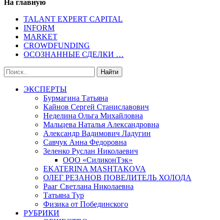
На главную
TALANT EXPERT CAPITAL
INFORM
MARKET
CROWDFUNDING
ОСОЗНАННЫЕ СДЕЛКИ …
ЭКСПЕРТЫ
Бурмагина Татьяна
Кайнов Сергей Станиславович
Неделина Ольга Михайловна
Мальцева Наталья Александровна
Александр Вадимович Ладугин
Савчук Анна Федоровна
Зеленко Руслан Николаевич
ООО «СиликонТэк»
EKATERINA MASHTAKOVA
ОЛЕГ РЕЗАНОВ ПОВЕЛИТЕЛЬ ХОЛОДА
Рааг Светлана Николаевна
Татьяна Тур
Физика от Побединского
РУБРИКИ