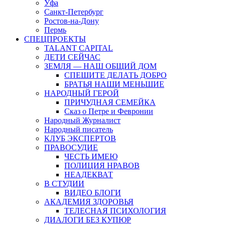
Уфа
Санкт-Петербург
Ростов-на-Дону
Пермь
СПЕЦПРОЕКТЫ
TALANT CAPITAL
ДЕТИ СЕЙЧАС
ЗЕМЛЯ — НАШ ОБЩИЙ ДОМ
СПЕШИТЕ ДЕЛАТЬ ДОБРО
БРАТЬЯ НАШИ МЕНЬШИЕ
НАРОДНЫЙ ГЕРОЙ
ПРИЧУДНАЯ СЕМЕЙКА
Сказ о Петре и Февронии
Народный Журналист
Народный писатель
КЛУБ ЭКСПЕРТОВ
ПРАВОСУДИЕ
ЧЕСТЬ ИМЕЮ
ПОЛИЦИЯ НРАВОВ
НЕАДЕКВАТ
В СТУДИИ
ВИДЕО БЛОГИ
АКАДЕМИЯ ЗДОРОВЬЯ
ТЕЛЕСНАЯ ПСИХОЛОГИЯ
ДИАЛОГИ БЕЗ КУПЮР