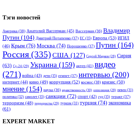
Тэги новостей
Владимир
Анатолий Вассерман
(45)
Америка
(38)
Вассерман
(36)
Путин
(104)
Европа
(53)
ИГИЛ
Дмитрий Потапенко
(37)
ЕС
(35)
Путин
(164)
Крым
(76)
Москва
(74)
(46)
Порошенко
(37)
Россия
(335)
США
(127)
Сирия
Сергей Марков
(28)
видео
Украина
(159)
(63)
актер
(41)
Су-24
(29)
(271)
интервью
(200)
война
(43)
дети
(35)
египет
(37)
коррупция
(52)
кино
(49)
кризис
(50)
интернет
(44)
космос
(38)
мнение
(154)
наука
(36)
нравственность
(30)
певец
(31)
оппозиция
(28)
санкции
(72)
спорт
(42)
самолет
(35)
суд
(35)
теракт
(37)
политика
(32)
турция
(74)
экономика
терроризм
(48)
террористы
(29)
туризм
(31)
(61)
EXPERT MARKET