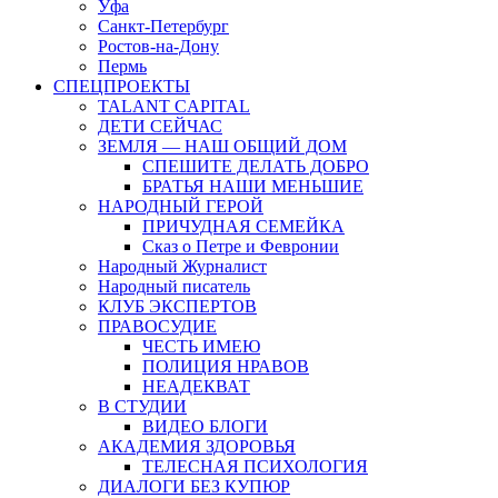
Уфа
Санкт-Петербург
Ростов-на-Дону
Пермь
СПЕЦПРОЕКТЫ
TALANT CAPITAL
ДЕТИ СЕЙЧАС
ЗЕМЛЯ — НАШ ОБЩИЙ ДОМ
СПЕШИТЕ ДЕЛАТЬ ДОБРО
БРАТЬЯ НАШИ МЕНЬШИЕ
НАРОДНЫЙ ГЕРОЙ
ПРИЧУДНАЯ СЕМЕЙКА
Сказ о Петре и Февронии
Народный Журналист
Народный писатель
КЛУБ ЭКСПЕРТОВ
ПРАВОСУДИЕ
ЧЕСТЬ ИМЕЮ
ПОЛИЦИЯ НРАВОВ
НЕАДЕКВАТ
В СТУДИИ
ВИДЕО БЛОГИ
АКАДЕМИЯ ЗДОРОВЬЯ
ТЕЛЕСНАЯ ПСИХОЛОГИЯ
ДИАЛОГИ БЕЗ КУПЮР