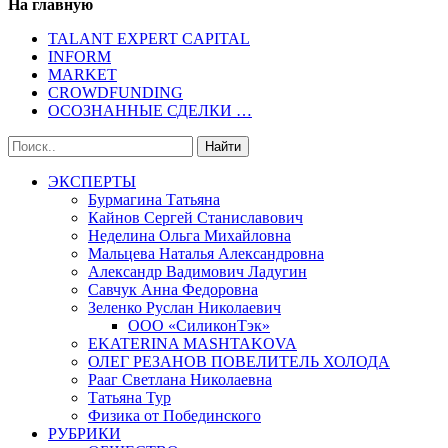
На главную
TALANT EXPERT CAPITAL
INFORM
MARKET
CROWDFUNDING
ОСОЗНАННЫЕ СДЕЛКИ …
ЭКСПЕРТЫ
Бурмагина Татьяна
Кайнов Сергей Станиславович
Неделина Ольга Михайловна
Мальцева Наталья Александровна
Александр Вадимович Ладугин
Савчук Анна Федоровна
Зеленко Руслан Николаевич
ООО «СиликонТэк»
EKATERINA MASHTAKOVA
ОЛЕГ РЕЗАНОВ ПОВЕЛИТЕЛЬ ХОЛОДА
Рааг Светлана Николаевна
Татьяна Тур
Физика от Побединского
РУБРИКИ