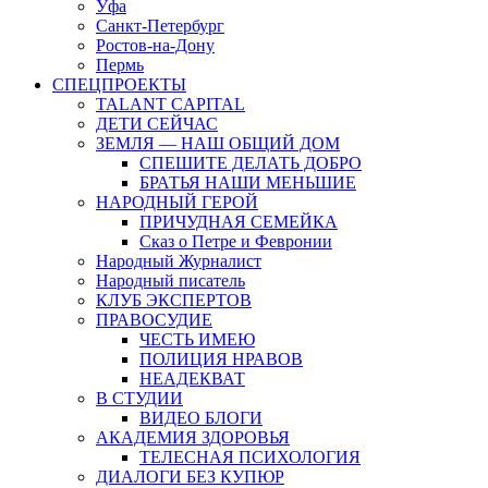
Уфа
Санкт-Петербург
Ростов-на-Дону
Пермь
СПЕЦПРОЕКТЫ
TALANT CAPITAL
ДЕТИ СЕЙЧАС
ЗЕМЛЯ — НАШ ОБЩИЙ ДОМ
СПЕШИТЕ ДЕЛАТЬ ДОБРО
БРАТЬЯ НАШИ МЕНЬШИЕ
НАРОДНЫЙ ГЕРОЙ
ПРИЧУДНАЯ СЕМЕЙКА
Сказ о Петре и Февронии
Народный Журналист
Народный писатель
КЛУБ ЭКСПЕРТОВ
ПРАВОСУДИЕ
ЧЕСТЬ ИМЕЮ
ПОЛИЦИЯ НРАВОВ
НЕАДЕКВАТ
В СТУДИИ
ВИДЕО БЛОГИ
АКАДЕМИЯ ЗДОРОВЬЯ
ТЕЛЕСНАЯ ПСИХОЛОГИЯ
ДИАЛОГИ БЕЗ КУПЮР