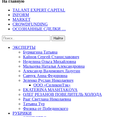
На главную
TALANT EXPERT CAPITAL
INFORM
MARKET
CROWDFUNDING
ОСОЗНАННЫЕ СДЕЛКИ …
ЭКСПЕРТЫ
Бурмагина Татьяна
Кайнов Сергей Станиславович
Неделина Ольга Михайловна
Мальцева Наталья Александровна
Александр Вадимович Ладугин
Савчук Анна Федоровна
Зеленко Руслан Николаевич
ООО «СиликонТэк»
EKATERINA MASHTAKOVA
ОЛЕГ РЕЗАНОВ ПОВЕЛИТЕЛЬ ХОЛОДА
Рааг Светлана Николаевна
Татьяна Тур
Физика от Побединского
РУБРИКИ