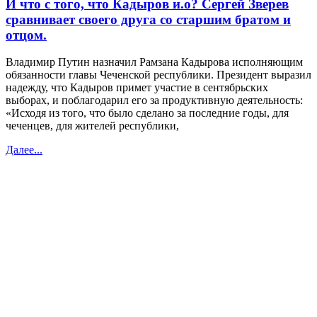
И что с того, что Кадыров и.о? Сергей Зверев
сравнивает своего друга со старшим братом и
отцом.
Владимир Путин назначил Рамзана Кадырова исполняющим
обязанности главы Чеченской республики. Президент выразил
надежду, что Кадыров примет участие в сентябрьских
выборах, и поблагодарил его за продуктивную деятельность:
«Исходя из того, что было сделано за последние годы, для
чеченцев, для жителей республики,
Далее...