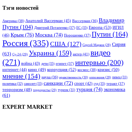
Тэги новостей
Владимир
Анатолий Вассерман
(45)
Америка
(38)
Вассерман
(36)
Путин
(104)
Европа
(53)
ИГИЛ
Дмитрий Потапенко
(37)
ЕС
(35)
Путин
(164)
Крым
(76)
Москва
(74)
(46)
Порошенко
(37)
Россия
(335)
США
(127)
Сирия
Сергей Марков
(28)
видео
Украина
(159)
(63)
актер
(41)
Су-24
(29)
(271)
интервью
(200)
война
(43)
дети
(35)
египет
(37)
коррупция
(52)
кино
(49)
кризис
(50)
интернет
(44)
космос
(38)
мнение
(154)
наука
(36)
нравственность
(30)
певец
(31)
оппозиция
(28)
санкции
(72)
спорт
(42)
самолет
(35)
суд
(35)
теракт
(37)
политика
(32)
турция
(74)
экономика
терроризм
(48)
террористы
(29)
туризм
(31)
(61)
EXPERT MARKET