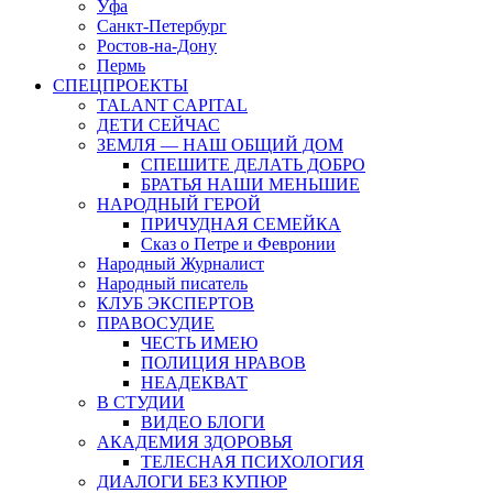
Уфа
Санкт-Петербург
Ростов-на-Дону
Пермь
СПЕЦПРОЕКТЫ
TALANT CAPITAL
ДЕТИ СЕЙЧАС
ЗЕМЛЯ — НАШ ОБЩИЙ ДОМ
СПЕШИТЕ ДЕЛАТЬ ДОБРО
БРАТЬЯ НАШИ МЕНЬШИЕ
НАРОДНЫЙ ГЕРОЙ
ПРИЧУДНАЯ СЕМЕЙКА
Сказ о Петре и Февронии
Народный Журналист
Народный писатель
КЛУБ ЭКСПЕРТОВ
ПРАВОСУДИЕ
ЧЕСТЬ ИМЕЮ
ПОЛИЦИЯ НРАВОВ
НЕАДЕКВАТ
В СТУДИИ
ВИДЕО БЛОГИ
АКАДЕМИЯ ЗДОРОВЬЯ
ТЕЛЕСНАЯ ПСИХОЛОГИЯ
ДИАЛОГИ БЕЗ КУПЮР