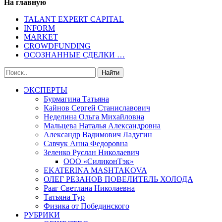
На главную
TALANT EXPERT CAPITAL
INFORM
MARKET
CROWDFUNDING
ОСОЗНАННЫЕ СДЕЛКИ …
ЭКСПЕРТЫ
Бурмагина Татьяна
Кайнов Сергей Станиславович
Неделина Ольга Михайловна
Мальцева Наталья Александровна
Александр Вадимович Ладугин
Савчук Анна Федоровна
Зеленко Руслан Николаевич
ООО «СиликонТэк»
EKATERINA MASHTAKOVA
ОЛЕГ РЕЗАНОВ ПОВЕЛИТЕЛЬ ХОЛОДА
Рааг Светлана Николаевна
Татьяна Тур
Физика от Побединского
РУБРИКИ