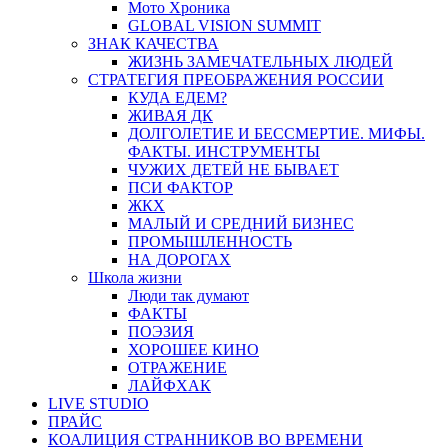
Мото Хроника
GLOBAL VISION SUMMIT
ЗНАК КАЧЕСТВА
ЖИЗНЬ ЗАМЕЧАТЕЛЬНЫХ ЛЮДЕЙ
СТРАТЕГИЯ ПРЕОБРАЖЕНИЯ РОССИИ
КУДА ЕДЕМ?
ЖИВАЯ ДК
ДОЛГОЛЕТИЕ И БЕССМЕРТИЕ. МИФЫ.
ФАКТЫ. ИНСТРУМЕНТЫ
ЧУЖИХ ДЕТЕЙ НЕ БЫВАЕТ
ПСИ ФАКТОР
ЖКХ
МАЛЫЙ И СРЕДНИЙ БИЗНЕС
ПРОМЫШЛЕННОСТЬ
НА ДОРОГАХ
Школа жизни
Люди так думают
ФАКТЫ
ПОЭЗИЯ
ХОРОШЕЕ КИНО
ОТРАЖЕНИЕ
ЛАЙФХАК
LIVE STUDIO
ПРАЙС
КОАЛИЦИЯ СТРАННИКОВ ВО ВРЕМЕНИ