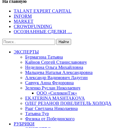
На главную
TALANT EXPERT CAPITAL
INFORM
MARKET
CROWDFUNDING
ОСОЗНАННЫЕ СДЕЛКИ …
ЭКСПЕРТЫ
Бурмагина Татьяна
Кайнов Сергей Станиславович
Неделина Ольга Михайловна
Мальцева Наталья Александровна
Александр Вадимович Ладугин
Савчук Анна Федоровна
Зеленко Руслан Николаевич
ООО «СиликонТэк»
EKATERINA MASHTAKOVA
ОЛЕГ РЕЗАНОВ ПОВЕЛИТЕЛЬ ХОЛОДА
Рааг Светлана Николаевна
Татьяна Тур
Физика от Побединского
РУБРИКИ