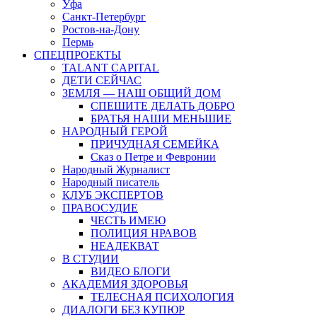
Уфа
Санкт-Петербург
Ростов-на-Дону
Пермь
СПЕЦПРОЕКТЫ
TALANT CAPITAL
ДЕТИ СЕЙЧАС
ЗЕМЛЯ — НАШ ОБЩИЙ ДОМ
СПЕШИТЕ ДЕЛАТЬ ДОБРО
БРАТЬЯ НАШИ МЕНЬШИЕ
НАРОДНЫЙ ГЕРОЙ
ПРИЧУДНАЯ СЕМЕЙКА
Сказ о Петре и Февронии
Народный Журналист
Народный писатель
КЛУБ ЭКСПЕРТОВ
ПРАВОСУДИЕ
ЧЕСТЬ ИМЕЮ
ПОЛИЦИЯ НРАВОВ
НЕАДЕКВАТ
В СТУДИИ
ВИДЕО БЛОГИ
АКАДЕМИЯ ЗДОРОВЬЯ
ТЕЛЕСНАЯ ПСИХОЛОГИЯ
ДИАЛОГИ БЕЗ КУПЮР