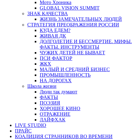
Мото Хроника
GLOBAL VISION SUMMIT
ЗНАК КАЧЕСТВА
ЖИЗНЬ ЗАМЕЧАТЕЛЬНЫХ ЛЮДЕЙ
СТРАТЕГИЯ ПРЕОБРАЖЕНИЯ РОССИИ
КУДА ЕДЕМ?
ЖИВАЯ ДК
ДОЛГОЛЕТИЕ И БЕССМЕРТИЕ. МИФЫ.
ФАКТЫ. ИНСТРУМЕНТЫ
ЧУЖИХ ДЕТЕЙ НЕ БЫВАЕТ
ПСИ ФАКТОР
ЖКХ
МАЛЫЙ И СРЕДНИЙ БИЗНЕС
ПРОМЫШЛЕННОСТЬ
НА ДОРОГАХ
Школа жизни
Люди так думают
ФАКТЫ
ПОЭЗИЯ
ХОРОШЕЕ КИНО
ОТРАЖЕНИЕ
ЛАЙФХАК
LIVE STUDIO
ПРАЙС
КОАЛИЦИЯ СТРАННИКОВ ВО ВРЕМЕНИ