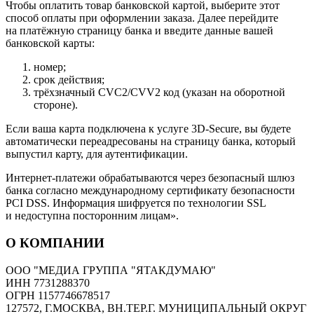
Чтобы оплатить товар банковской картой, выберите этот
способ оплаты при оформлении заказа. Далее перейдите
на платёжную страницу банка и введите данные вашей
банковской карты:
номер;
срок действия;
трёхзначный CVC2/CVV2 код (указан на оборотной
стороне).
Если ваша карта подключена к услуге 3D-Secure, вы будете
автоматически переадресованы на страницу банка, который
выпустил карту, для аутентификации.
Интернет-платежи обрабатываются через безопасный шлюз
банка согласно международному сертификату безопасности
PCI DSS. Информация шифруется по технологии SSL
и недоступна посторонним лицам».
О КОМПАНИИ
ООО "МЕДИА ГРУППА "ЯТАКДУМАЮ"
ИНН 7731288370
ОГРН 1157746678517
127572, Г.МОСКВА, ВН.ТЕР.Г. МУНИЦИПАЛЬНЫЙ ОКРУГ