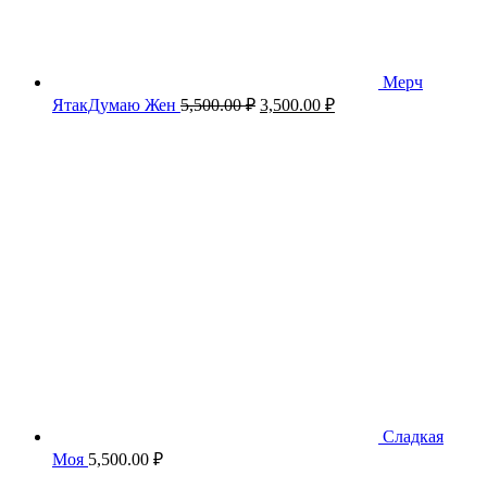
Мерч
Первоначальная
Текущая
ЯтакДумаю Жен
5,500.00
₽
3,500.00
₽
цена
цена:
составляла
3,500.00 ₽.
5,500.00 ₽.
Сладкая
Моя
5,500.00
₽