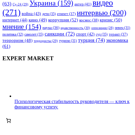
видео
Украина
(159)
(63)
актер
(41)
Су-24
(29)
(271)
интервью
(200)
война
(43)
дети
(35)
египет
(37)
коррупция
(52)
кино
(49)
кризис
(50)
интернет
(44)
космос
(38)
мнение
(154)
наука
(36)
нравственность
(30)
певец
(31)
оппозиция
(28)
санкции
(72)
спорт
(42)
самолет
(35)
суд
(35)
теракт
(37)
политика
(32)
турция
(74)
экономика
терроризм
(48)
террористы
(29)
туризм
(31)
(61)
EXPERT MARKET
Психологическая стабильность руководителя — ключ к
финансовому успеху.