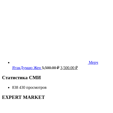
Мерч
Первоначальная
Текущая
ЯтакДумаю Жен
5,500.00
₽
3,500.00
₽
цена
цена:
составляла
3,500.00 ₽.
Статистика СМИ
5,500.00 ₽.
838 430 просмотров
EXPERT MARKET