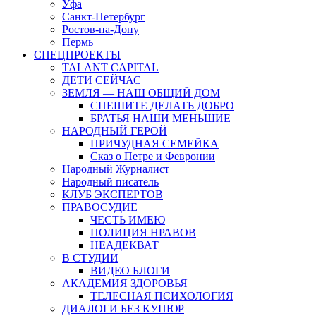
Уфа
Санкт-Петербург
Ростов-на-Дону
Пермь
СПЕЦПРОЕКТЫ
TALANT CAPITAL
ДЕТИ СЕЙЧАС
ЗЕМЛЯ — НАШ ОБЩИЙ ДОМ
СПЕШИТЕ ДЕЛАТЬ ДОБРО
БРАТЬЯ НАШИ МЕНЬШИЕ
НАРОДНЫЙ ГЕРОЙ
ПРИЧУДНАЯ СЕМЕЙКА
Сказ о Петре и Февронии
Народный Журналист
Народный писатель
КЛУБ ЭКСПЕРТОВ
ПРАВОСУДИЕ
ЧЕСТЬ ИМЕЮ
ПОЛИЦИЯ НРАВОВ
НЕАДЕКВАТ
В СТУДИИ
ВИДЕО БЛОГИ
АКАДЕМИЯ ЗДОРОВЬЯ
ТЕЛЕСНАЯ ПСИХОЛОГИЯ
ДИАЛОГИ БЕЗ КУПЮР