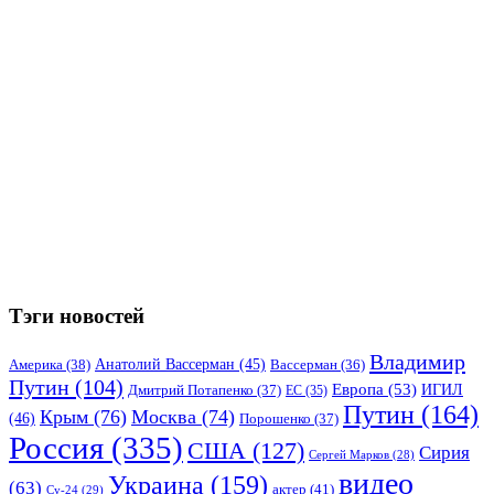
Тэги новостей
Владимир
Анатолий Вассерман
(45)
Америка
(38)
Вассерман
(36)
Путин
(104)
Европа
(53)
ИГИЛ
Дмитрий Потапенко
(37)
ЕС
(35)
Путин
(164)
Крым
(76)
Москва
(74)
(46)
Порошенко
(37)
Россия
(335)
США
(127)
Сирия
Сергей Марков
(28)
видео
Украина
(159)
(63)
актер
(41)
Су-24
(29)