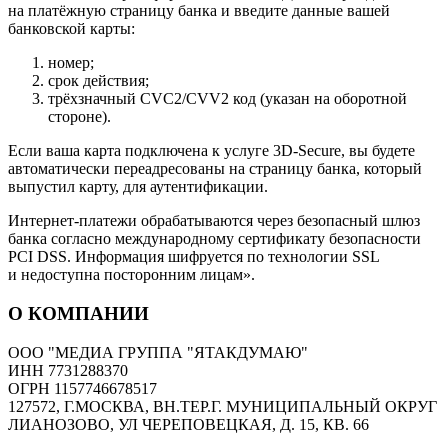
на платёжную страницу банка и введите данные вашей
банковской карты:
номер;
срок действия;
трёхзначный CVC2/CVV2 код (указан на оборотной
стороне).
Если ваша карта подключена к услуге 3D-Secure, вы будете
автоматически переадресованы на страницу банка, который
выпустил карту, для аутентификации.
Интернет-платежи обрабатываются через безопасный шлюз
банка согласно международному сертификату безопасности
PCI DSS. Информация шифруется по технологии SSL
и недоступна посторонним лицам».
О КОМПАНИИ
ООО "МЕДИА ГРУППА "ЯТАКДУМАЮ"
ИНН 7731288370
ОГРН 1157746678517
127572, Г.МОСКВА, ВН.ТЕР.Г. МУНИЦИПАЛЬНЫЙ ОКРУГ
ЛИАНОЗОВО, УЛ ЧЕРЕПОВЕЦКАЯ, Д. 15, КВ. 66