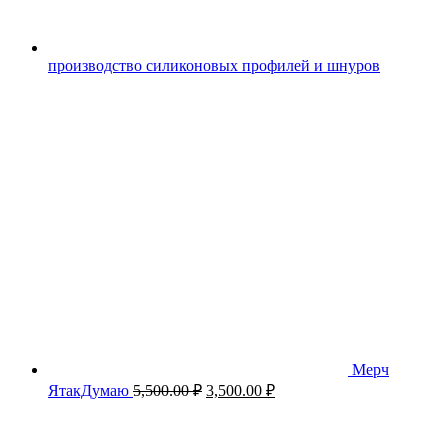
производство силиконовых профилей и шнуров
Мерч
Первоначальная
Текущая
ЯтакДумаю
5,500.00
₽
3,500.00
₽
цена
цена:
составляла
3,500.00 ₽.
5,500.00 ₽.