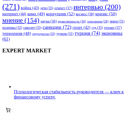
(271)
интервью
(200)
война
(43)
дети
(35)
египет
(37)
коррупция
(52)
кино
(49)
кризис
(50)
интернет
(44)
космос
(38)
мнение
(154)
наука
(36)
нравственность
(30)
певец
(31)
оппозиция
(28)
санкции
(72)
спорт
(42)
самолет
(35)
суд
(35)
теракт
(37)
политика
(32)
турция
(74)
экономика
терроризм
(48)
террористы
(29)
туризм
(31)
(61)
EXPERT MARKET
Психологическая стабильность руководителя — ключ к
финансовому успеху.