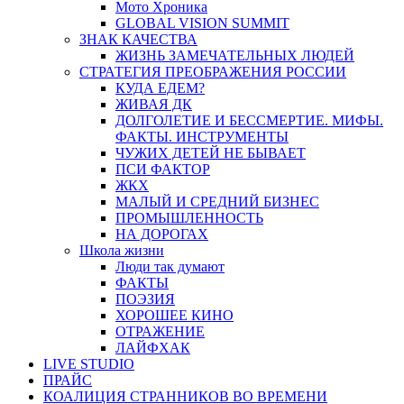
Мото Хроника
GLOBAL VISION SUMMIT
ЗНАК КАЧЕСТВА
ЖИЗНЬ ЗАМЕЧАТЕЛЬНЫХ ЛЮДЕЙ
СТРАТЕГИЯ ПРЕОБРАЖЕНИЯ РОССИИ
КУДА ЕДЕМ?
ЖИВАЯ ДК
ДОЛГОЛЕТИЕ И БЕССМЕРТИЕ. МИФЫ.
ФАКТЫ. ИНСТРУМЕНТЫ
ЧУЖИХ ДЕТЕЙ НЕ БЫВАЕТ
ПСИ ФАКТОР
ЖКХ
МАЛЫЙ И СРЕДНИЙ БИЗНЕС
ПРОМЫШЛЕННОСТЬ
НА ДОРОГАХ
Школа жизни
Люди так думают
ФАКТЫ
ПОЭЗИЯ
ХОРОШЕЕ КИНО
ОТРАЖЕНИЕ
ЛАЙФХАК
LIVE STUDIO
ПРАЙС
КОАЛИЦИЯ СТРАННИКОВ ВО ВРЕМЕНИ