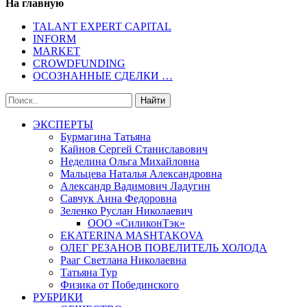
На главную
TALANT EXPERT CAPITAL
INFORM
MARKET
CROWDFUNDING
ОСОЗНАННЫЕ СДЕЛКИ …
ЭКСПЕРТЫ
Бурмагина Татьяна
Кайнов Сергей Станиславович
Неделина Ольга Михайловна
Мальцева Наталья Александровна
Александр Вадимович Ладугин
Савчук Анна Федоровна
Зеленко Руслан Николаевич
ООО «СиликонТэк»
EKATERINA MASHTAKOVA
ОЛЕГ РЕЗАНОВ ПОВЕЛИТЕЛЬ ХОЛОДА
Рааг Светлана Николаевна
Татьяна Тур
Физика от Побединского
РУБРИКИ