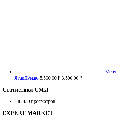
Мерч
Первоначальная
Текущая
ЯтакДумаю
5,500.00
₽
3,500.00
₽
цена
цена:
составляла
3,500.00 ₽.
Статистика СМИ
5,500.00 ₽.
838 430 просмотров
EXPERT MARKET