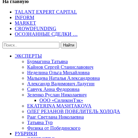
На главную
TALANT EXPERT CAPITAL
INFORM
MARKET
CROWDFUNDING
ОСОЗНАННЫЕ СДЕЛКИ …
ЭКСПЕРТЫ
Бурмагина Татьяна
Кайнов Сергей Станиславович
Неделина Ольга Михайловна
Мальцева Наталья Александровна
Александр Вадимович Ладугин
Савчук Анна Федоровна
Зеленко Руслан Николаевич
ООО «СиликонТэк»
EKATERINA MASHTAKOVA
ОЛЕГ РЕЗАНОВ ПОВЕЛИТЕЛЬ ХОЛОДА
Рааг Светлана Николаевна
Татьяна Тур
Физика от Побединского
РУБРИКИ