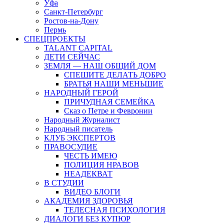
Уфа
Санкт-Петербург
Ростов-на-Дону
Пермь
СПЕЦПРОЕКТЫ
TALANT CAPITAL
ДЕТИ СЕЙЧАС
ЗЕМЛЯ — НАШ ОБЩИЙ ДОМ
СПЕШИТЕ ДЕЛАТЬ ДОБРО
БРАТЬЯ НАШИ МЕНЬШИЕ
НАРОДНЫЙ ГЕРОЙ
ПРИЧУДНАЯ СЕМЕЙКА
Сказ о Петре и Февронии
Народный Журналист
Народный писатель
КЛУБ ЭКСПЕРТОВ
ПРАВОСУДИЕ
ЧЕСТЬ ИМЕЮ
ПОЛИЦИЯ НРАВОВ
НЕАДЕКВАТ
В СТУДИИ
ВИДЕО БЛОГИ
АКАДЕМИЯ ЗДОРОВЬЯ
ТЕЛЕСНАЯ ПСИХОЛОГИЯ
ДИАЛОГИ БЕЗ КУПЮР