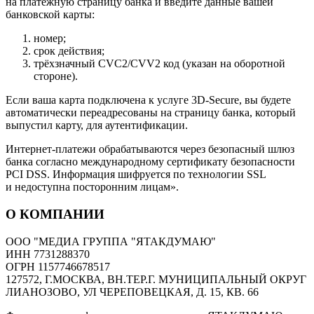
на платёжную страницу банка и введите данные вашей
банковской карты:
номер;
срок действия;
трёхзначный CVC2/CVV2 код (указан на оборотной
стороне).
Если ваша карта подключена к услуге 3D-Secure, вы будете
автоматически переадресованы на страницу банка, который
выпустил карту, для аутентификации.
Интернет-платежи обрабатываются через безопасный шлюз
банка согласно международному сертификату безопасности
PCI DSS. Информация шифруется по технологии SSL
и недоступна посторонним лицам».
О КОМПАНИИ
ООО "МЕДИА ГРУППА "ЯТАКДУМАЮ"
ИНН 7731288370
ОГРН 1157746678517
127572, Г.МОСКВА, ВН.ТЕР.Г. МУНИЦИПАЛЬНЫЙ ОКРУГ
ЛИАНОЗОВО, УЛ ЧЕРЕПОВЕЦКАЯ, Д. 15, КВ. 66