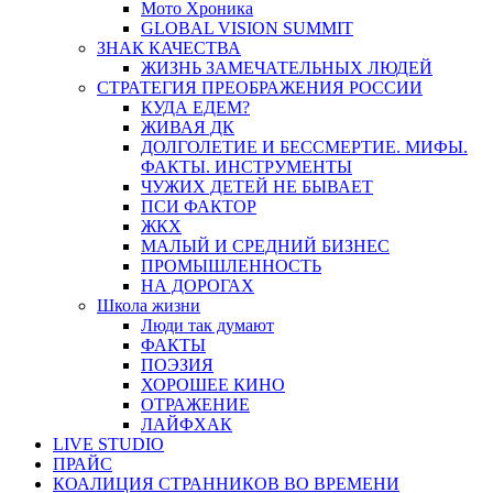
Мото Хроника
GLOBAL VISION SUMMIT
ЗНАК КАЧЕСТВА
ЖИЗНЬ ЗАМЕЧАТЕЛЬНЫХ ЛЮДЕЙ
СТРАТЕГИЯ ПРЕОБРАЖЕНИЯ РОССИИ
КУДА ЕДЕМ?
ЖИВАЯ ДК
ДОЛГОЛЕТИЕ И БЕССМЕРТИЕ. МИФЫ.
ФАКТЫ. ИНСТРУМЕНТЫ
ЧУЖИХ ДЕТЕЙ НЕ БЫВАЕТ
ПСИ ФАКТОР
ЖКХ
МАЛЫЙ И СРЕДНИЙ БИЗНЕС
ПРОМЫШЛЕННОСТЬ
НА ДОРОГАХ
Школа жизни
Люди так думают
ФАКТЫ
ПОЭЗИЯ
ХОРОШЕЕ КИНО
ОТРАЖЕНИЕ
ЛАЙФХАК
LIVE STUDIO
ПРАЙС
КОАЛИЦИЯ СТРАННИКОВ ВО ВРЕМЕНИ