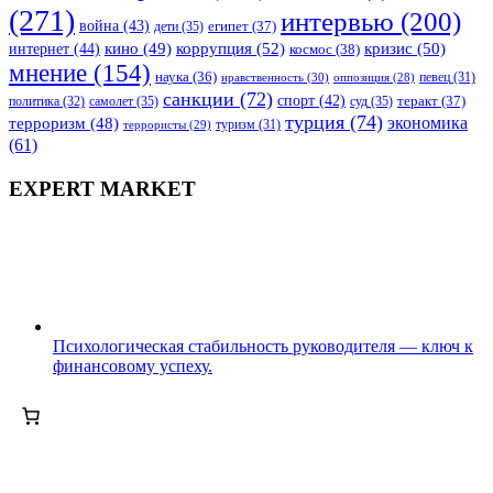
(271)
интервью
(200)
война
(43)
дети
(35)
египет
(37)
коррупция
(52)
кино
(49)
кризис
(50)
интернет
(44)
космос
(38)
мнение
(154)
наука
(36)
нравственность
(30)
певец
(31)
оппозиция
(28)
санкции
(72)
спорт
(42)
самолет
(35)
суд
(35)
теракт
(37)
политика
(32)
турция
(74)
экономика
терроризм
(48)
террористы
(29)
туризм
(31)
(61)
EXPERT MARKET
Психологическая стабильность руководителя — ключ к
финансовому успеху.