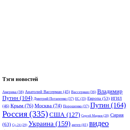
Тэги новостей
Владимир
Анатолий Вассерман
(45)
Америка
(38)
Вассерман
(36)
Путин
(104)
Европа
(53)
ИГИЛ
Дмитрий Потапенко
(37)
ЕС
(35)
Путин
(164)
Крым
(76)
Москва
(74)
(46)
Порошенко
(37)
Россия
(335)
США
(127)
Сирия
Сергей Марков
(28)
видео
Украина
(159)
(63)
актер
(41)
Су-24
(29)