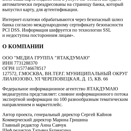
автоматически переадресованы на страницу банка, который
выпустил карту, для аутентификации.
Интернет-платежи обрабатываются через безопасный шлюз
банка согласно международному сертификату безопасности
PCI DSS. Информация шифруется по технологии SSL
и недоступна посторонним лицам».
О КОМПАНИИ
ООО "МЕДИА ГРУППА "ЯТАКДУМАЮ"
ИНН 7731288370
ОГРН 1157746678517
127572, Г.МОСКВА, ВН.ТЕР.Г. МУНИЦИПАЛЬНЫЙ ОКРУГ
ЛИАНОЗОВО, УЛ ЧЕРЕПОВЕЦКАЯ, Д. 15, КВ. 66
Федеральное информационное агентство ЯТАКДУМАЮ
медиагруппа представляет: слияние информационного потока
экспертной информации по 100 разнообразным тематическим
направлением и маркетплейс.
Автор проекта, генеральный директор Сергей Кайнов
Коммерческий директор Марина Гришина
Главный редактор Анна Савчук
Шеф редактор Татьяна Бурмагина