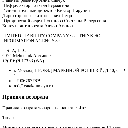
Главный редактор Анна Савчук
Шеф редактор Татьяна Бурмагина
Исполнительный директор Виктор Парубин
Директор по развитию Павел Петров
Юридический отдел Ногинова Светлана Валерьевна
Консультант проекта Антон Агапов
LIMITED LIABILITY COMPANY << I THINK SO
INFORMATION AGENCY>>
ITS IA, LLC
CEO Melnichuk Alexander
+7(916)7017333 (WA)
г. Москва, ПРОЕЗД МАРЬИНОЙ РОЩИ 3-Й, Д 40, СТР
1
+79067677679
red@yatakdumayu.ru
Правила возврата
Правила возврата товаров на нашем сайте:
Товар:
Можно отказаться от товара и вернуть его в течение 14 дней.