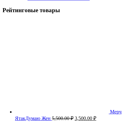
Рейтинговые товары
Мерч
Первоначальная
Текущая
ЯтакДумаю Жен
5,500.00
₽
3,500.00
₽
цена
цена:
составляла
3,500.00 ₽.
5,500.00 ₽.