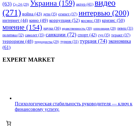
видео
Украина
(159)
(63)
актер
(41)
Су-24
(29)
(271)
интервью
(200)
война
(43)
дети
(35)
египет
(37)
коррупция
(52)
кино
(49)
кризис
(50)
интернет
(44)
космос
(38)
мнение
(154)
наука
(36)
нравственность
(30)
певец
(31)
оппозиция
(28)
санкции
(72)
спорт
(42)
самолет
(35)
суд
(35)
теракт
(37)
политика
(32)
турция
(74)
экономика
терроризм
(48)
террористы
(29)
туризм
(31)
(61)
EXPERT MARKET
Психологическая стабильность руководителя — ключ к
финансовому успеху.