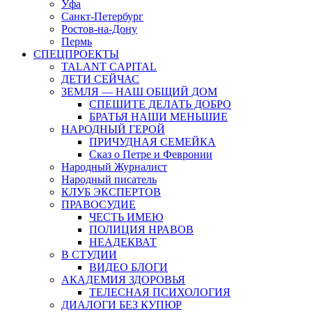
Уфа
Санкт-Петербург
Ростов-на-Дону
Пермь
СПЕЦПРОЕКТЫ
TALANT CAPITAL
ДЕТИ СЕЙЧАС
ЗЕМЛЯ — НАШ ОБЩИЙ ДОМ
СПЕШИТЕ ДЕЛАТЬ ДОБРО
БРАТЬЯ НАШИ МЕНЬШИЕ
НАРОДНЫЙ ГЕРОЙ
ПРИЧУДНАЯ СЕМЕЙКА
Сказ о Петре и Февронии
Народный Журналист
Народный писатель
КЛУБ ЭКСПЕРТОВ
ПРАВОСУДИЕ
ЧЕСТЬ ИМЕЮ
ПОЛИЦИЯ НРАВОВ
НЕАДЕКВАТ
В СТУДИИ
ВИДЕО БЛОГИ
АКАДЕМИЯ ЗДОРОВЬЯ
ТЕЛЕСНАЯ ПСИХОЛОГИЯ
ДИАЛОГИ БЕЗ КУПЮР