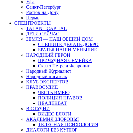
Уфа
Санкт-Петербург
Ростов-на-Дону
Пермь
СПЕЦПРОЕКТЫ
TALANT CAPITAL
ДЕТИ СЕЙЧАС
ЗЕМЛЯ — НАШ ОБЩИЙ ДОМ
СПЕШИТЕ ДЕЛАТЬ ДОБРО
БРАТЬЯ НАШИ МЕНЬШИЕ
НАРОДНЫЙ ГЕРОЙ
ПРИЧУДНАЯ СЕМЕЙКА
Сказ о Петре и Февронии
Народный Журналист
Народный писатель
КЛУБ ЭКСПЕРТОВ
ПРАВОСУДИЕ
ЧЕСТЬ ИМЕЮ
ПОЛИЦИЯ НРАВОВ
НЕАДЕКВАТ
В СТУДИИ
ВИДЕО БЛОГИ
АКАДЕМИЯ ЗДОРОВЬЯ
ТЕЛЕСНАЯ ПСИХОЛОГИЯ
ДИАЛОГИ БЕЗ КУПЮР