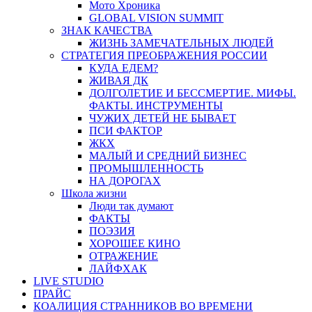
Мото Хроника
GLOBAL VISION SUMMIT
ЗНАК КАЧЕСТВА
ЖИЗНЬ ЗАМЕЧАТЕЛЬНЫХ ЛЮДЕЙ
СТРАТЕГИЯ ПРЕОБРАЖЕНИЯ РОССИИ
КУДА ЕДЕМ?
ЖИВАЯ ДК
ДОЛГОЛЕТИЕ И БЕССМЕРТИЕ. МИФЫ.
ФАКТЫ. ИНСТРУМЕНТЫ
ЧУЖИХ ДЕТЕЙ НЕ БЫВАЕТ
ПСИ ФАКТОР
ЖКХ
МАЛЫЙ И СРЕДНИЙ БИЗНЕС
ПРОМЫШЛЕННОСТЬ
НА ДОРОГАХ
Школа жизни
Люди так думают
ФАКТЫ
ПОЭЗИЯ
ХОРОШЕЕ КИНО
ОТРАЖЕНИЕ
ЛАЙФХАК
LIVE STUDIO
ПРАЙС
КОАЛИЦИЯ СТРАННИКОВ ВО ВРЕМЕНИ