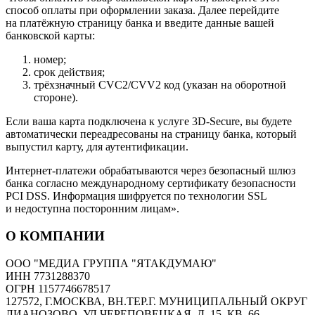
способ оплаты при оформлении заказа. Далее перейдите
на платёжную страницу банка и введите данные вашей
банковской карты:
номер;
срок действия;
трёхзначный CVC2/CVV2 код (указан на оборотной
стороне).
Если ваша карта подключена к услуге 3D-Secure, вы будете
автоматически переадресованы на страницу банка, который
выпустил карту, для аутентификации.
Интернет-платежи обрабатываются через безопасный шлюз
банка согласно международному сертификату безопасности
PCI DSS. Информация шифруется по технологии SSL
и недоступна посторонним лицам».
О КОМПАНИИ
ООО "МЕДИА ГРУППА "ЯТАКДУМАЮ"
ИНН 7731288370
ОГРН 1157746678517
127572, Г.МОСКВА, ВН.ТЕР.Г. МУНИЦИПАЛЬНЫЙ ОКРУГ
ЛИАНОЗОВО, УЛ ЧЕРЕПОВЕЦКАЯ, Д. 15, КВ. 66