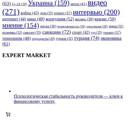
видео
Украина
(159)
(63)
актер
(41)
Су-24
(29)
(271)
интервью
(200)
война
(43)
дети
(35)
египет
(37)
коррупция
(52)
кино
(49)
кризис
(50)
интернет
(44)
космос
(38)
мнение
(154)
наука
(36)
нравственность
(30)
певец
(31)
оппозиция
(28)
санкции
(72)
спорт
(42)
самолет
(35)
суд
(35)
теракт
(37)
политика
(32)
турция
(74)
экономика
терроризм
(48)
террористы
(29)
туризм
(31)
(61)
EXPERT MARKET
Психологическая стабильность руководителя — ключ к
финансовому успеху.