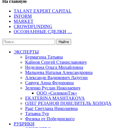
На главную
TALANT EXPERT CAPITAL
INFORM
MARKET
CROWDFUNDING
ОСОЗНАННЫЕ СДЕЛКИ …
ЭКСПЕРТЫ
Бурмагина Татьяна
Кайнов Сергей Станиславович
Неделина Ольга Михайловна
Мальцева Наталья Александровна
Александр Вадимович Ладугин
Савчук Анна Федоровна
Зеленко Руслан Николаевич
ООО «СиликонТэк»
EKATERINA MASHTAKOVA
ОЛЕГ РЕЗАНОВ ПОВЕЛИТЕЛЬ ХОЛОДА
Рааг Светлана Николаевна
Татьяна Тур
Физика от Побединского
РУБРИКИ