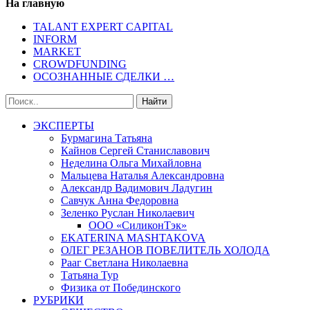
На главную
TALANT EXPERT CAPITAL
INFORM
MARKET
CROWDFUNDING
ОСОЗНАННЫЕ СДЕЛКИ …
ЭКСПЕРТЫ
Бурмагина Татьяна
Кайнов Сергей Станиславович
Неделина Ольга Михайловна
Мальцева Наталья Александровна
Александр Вадимович Ладугин
Савчук Анна Федоровна
Зеленко Руслан Николаевич
ООО «СиликонТэк»
EKATERINA MASHTAKOVA
ОЛЕГ РЕЗАНОВ ПОВЕЛИТЕЛЬ ХОЛОДА
Рааг Светлана Николаевна
Татьяна Тур
Физика от Побединского
РУБРИКИ