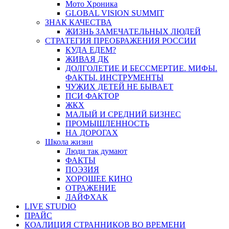
Мото Хроника
GLOBAL VISION SUMMIT
ЗНАК КАЧЕСТВА
ЖИЗНЬ ЗАМЕЧАТЕЛЬНЫХ ЛЮДЕЙ
СТРАТЕГИЯ ПРЕОБРАЖЕНИЯ РОССИИ
КУДА ЕДЕМ?
ЖИВАЯ ДК
ДОЛГОЛЕТИЕ И БЕССМЕРТИЕ. МИФЫ.
ФАКТЫ. ИНСТРУМЕНТЫ
ЧУЖИХ ДЕТЕЙ НЕ БЫВАЕТ
ПСИ ФАКТОР
ЖКХ
МАЛЫЙ И СРЕДНИЙ БИЗНЕС
ПРОМЫШЛЕННОСТЬ
НА ДОРОГАХ
Школа жизни
Люди так думают
ФАКТЫ
ПОЭЗИЯ
ХОРОШЕЕ КИНО
ОТРАЖЕНИЕ
ЛАЙФХАК
LIVE STUDIO
ПРАЙС
КОАЛИЦИЯ СТРАННИКОВ ВО ВРЕМЕНИ