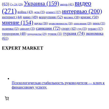
видео
Украина
(159)
(63)
актер
(41)
Су-24
(29)
(271)
интервью
(200)
война
(43)
дети
(35)
египет
(37)
коррупция
(52)
кино
(49)
кризис
(50)
интернет
(44)
космос
(38)
мнение
(154)
наука
(36)
нравственность
(30)
певец
(31)
оппозиция
(28)
санкции
(72)
спорт
(42)
самолет
(35)
суд
(35)
теракт
(37)
политика
(32)
турция
(74)
экономика
терроризм
(48)
террористы
(29)
туризм
(31)
(61)
EXPERT MARKET
Психологическая стабильность руководителя — ключ к
финансовому успеху.