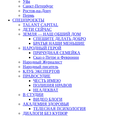
Уфа
Санкт-Петербург
Ростов-на-Дону
Пермь
СПЕЦПРОЕКТЫ
TALANT CAPITAL
ДЕТИ СЕЙЧАС
ЗЕМЛЯ — НАШ ОБЩИЙ ДОМ
СПЕШИТЕ ДЕЛАТЬ ДОБРО
БРАТЬЯ НАШИ МЕНЬШИЕ
НАРОДНЫЙ ГЕРОЙ
ПРИЧУДНАЯ СЕМЕЙКА
Сказ о Петре и Февронии
Народный Журналист
Народный писатель
КЛУБ ЭКСПЕРТОВ
ПРАВОСУДИЕ
ЧЕСТЬ ИМЕЮ
ПОЛИЦИЯ НРАВОВ
НЕАДЕКВАТ
В СТУДИИ
ВИДЕО БЛОГИ
АКАДЕМИЯ ЗДОРОВЬЯ
ТЕЛЕСНАЯ ПСИХОЛОГИЯ
ДИАЛОГИ БЕЗ КУПЮР