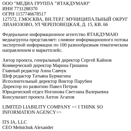
ООО "МЕДИА ГРУППА "ЯТАКДУМАЮ"
ИНН 7731288370
ОГРН 1157746678517
127572, Г.МОСКВА, ВН.ТЕР.Г. МУНИЦИПАЛЬНЫЙ ОКРУГ
ЛИАНОЗОВО, УЛ ЧЕРЕПОВЕЦКАЯ, Д. 15, КВ. 66
Федеральное информационное агентство ЯТАКДУМАЮ
медиагруппа представляет: слияние информационного потока
экспертной информации по 100 разнообразным тематическим
направлением и маркетплейс.
Автор проекта, генеральный директор Сергей Кайнов
Коммерческий директор Марина Гришина
Главный редактор Анна Савчук
Шеф редактор Татьяна Бурмагина
Исполнительный директор Виктор Парубин
Директор по развитию Павел Петров
Юридический отдел Ногинова Светлана Валерьевна
Консультант проекта Антон Агапов
LIMITED LIABILITY COMPANY << I THINK SO
INFORMATION AGENCY>>
ITS IA, LLC
CEO Melnichuk Alexander