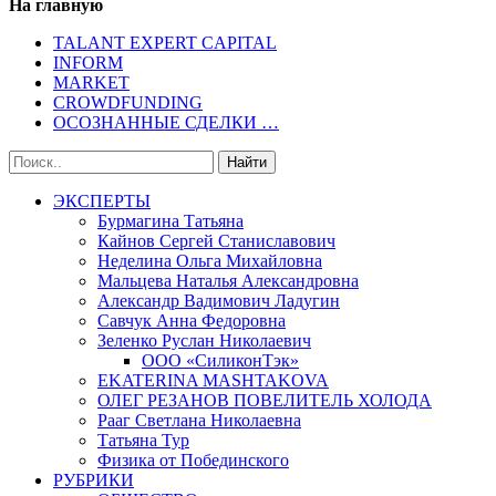
На главную
TALANT EXPERT CAPITAL
INFORM
MARKET
CROWDFUNDING
ОСОЗНАННЫЕ СДЕЛКИ …
ЭКСПЕРТЫ
Бурмагина Татьяна
Кайнов Сергей Станиславович
Неделина Ольга Михайловна
Мальцева Наталья Александровна
Александр Вадимович Ладугин
Савчук Анна Федоровна
Зеленко Руслан Николаевич
ООО «СиликонТэк»
EKATERINA MASHTAKOVA
ОЛЕГ РЕЗАНОВ ПОВЕЛИТЕЛЬ ХОЛОДА
Рааг Светлана Николаевна
Татьяна Тур
Физика от Побединского
РУБРИКИ