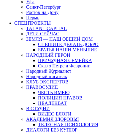
Уфа
Санкт-Петербург
Ростов-на-Дону
Пермь
СПЕЦПРОЕКТЫ
TALANT CAPITAL
ДЕТИ СЕЙЧАС
ЗЕМЛЯ — НАШ ОБЩИЙ ДОМ
СПЕШИТЕ ДЕЛАТЬ ДОБРО
БРАТЬЯ НАШИ МЕНЬШИЕ
НАРОДНЫЙ ГЕРОЙ
ПРИЧУДНАЯ СЕМЕЙКА
Сказ о Петре и Февронии
Народный Журналист
Народный писатель
КЛУБ ЭКСПЕРТОВ
ПРАВОСУДИЕ
ЧЕСТЬ ИМЕЮ
ПОЛИЦИЯ НРАВОВ
НЕАДЕКВАТ
В СТУДИИ
ВИДЕО БЛОГИ
АКАДЕМИЯ ЗДОРОВЬЯ
ТЕЛЕСНАЯ ПСИХОЛОГИЯ
ДИАЛОГИ БЕЗ КУПЮР