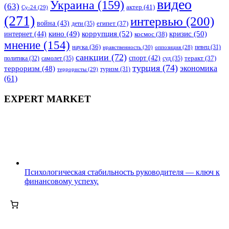
видео
Украина
(159)
(63)
актер
(41)
Су-24
(29)
(271)
интервью
(200)
война
(43)
дети
(35)
египет
(37)
коррупция
(52)
кино
(49)
кризис
(50)
интернет
(44)
космос
(38)
мнение
(154)
наука
(36)
нравственность
(30)
певец
(31)
оппозиция
(28)
санкции
(72)
спорт
(42)
самолет
(35)
суд
(35)
теракт
(37)
политика
(32)
турция
(74)
экономика
терроризм
(48)
террористы
(29)
туризм
(31)
(61)
EXPERT MARKET
Психологическая стабильность руководителя — ключ к
финансовому успеху.