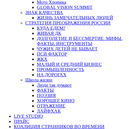
Мото Хроника
GLOBAL VISION SUMMIT
ЗНАК КАЧЕСТВА
ЖИЗНЬ ЗАМЕЧАТЕЛЬНЫХ ЛЮДЕЙ
СТРАТЕГИЯ ПРЕОБРАЖЕНИЯ РОССИИ
КУДА ЕДЕМ?
ЖИВАЯ ДК
ДОЛГОЛЕТИЕ И БЕССМЕРТИЕ. МИФЫ.
ФАКТЫ. ИНСТРУМЕНТЫ
ЧУЖИХ ДЕТЕЙ НЕ БЫВАЕТ
ПСИ ФАКТОР
ЖКХ
МАЛЫЙ И СРЕДНИЙ БИЗНЕС
ПРОМЫШЛЕННОСТЬ
НА ДОРОГАХ
Школа жизни
Люди так думают
ФАКТЫ
ПОЭЗИЯ
ХОРОШЕЕ КИНО
ОТРАЖЕНИЕ
ЛАЙФХАК
LIVE STUDIO
ПРАЙС
КОАЛИЦИЯ СТРАННИКОВ ВО ВРЕМЕНИ