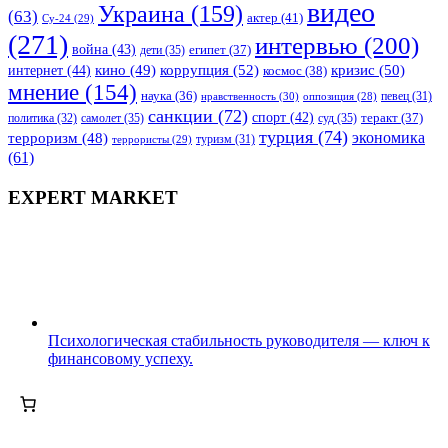
видео
Украина
(159)
(63)
актер
(41)
Су-24
(29)
(271)
интервью
(200)
война
(43)
дети
(35)
египет
(37)
коррупция
(52)
кино
(49)
кризис
(50)
интернет
(44)
космос
(38)
мнение
(154)
наука
(36)
нравственность
(30)
певец
(31)
оппозиция
(28)
санкции
(72)
спорт
(42)
самолет
(35)
суд
(35)
теракт
(37)
политика
(32)
турция
(74)
экономика
терроризм
(48)
террористы
(29)
туризм
(31)
(61)
EXPERT MARKET
Психологическая стабильность руководителя — ключ к
финансовому успеху.