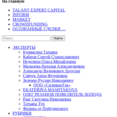
На главную
TALANT EXPERT CAPITAL
INFORM
MARKET
CROWDFUNDING
ОСОЗНАННЫЕ СДЕЛКИ …
ЭКСПЕРТЫ
Бурмагина Татьяна
Кайнов Сергей Станиславович
Неделина Ольга Михайловна
Мальцева Наталья Александровна
Александр Вадимович Ладугин
Савчук Анна Федоровна
Зеленко Руслан Николаевич
ООО «СиликонТэк»
EKATERINA MASHTAKOVA
ОЛЕГ РЕЗАНОВ ПОВЕЛИТЕЛЬ ХОЛОДА
Рааг Светлана Николаевна
Татьяна Тур
Физика от Побединского
РУБРИКИ