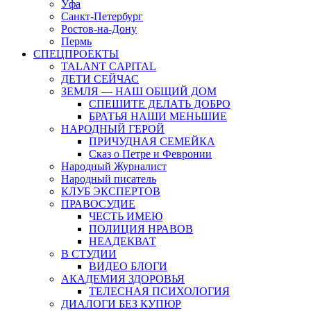
Уфа
Санкт-Петербург
Ростов-на-Дону
Пермь
СПЕЦПРОЕКТЫ
TALANT CAPITAL
ДЕТИ СЕЙЧАС
ЗЕМЛЯ — НАШ ОБЩИЙ ДОМ
СПЕШИТЕ ДЕЛАТЬ ДОБРО
БРАТЬЯ НАШИ МЕНЬШИЕ
НАРОДНЫЙ ГЕРОЙ
ПРИЧУДНАЯ СЕМЕЙКА
Сказ о Петре и Февронии
Народный Журналист
Народный писатель
КЛУБ ЭКСПЕРТОВ
ПРАВОСУДИЕ
ЧЕСТЬ ИМЕЮ
ПОЛИЦИЯ НРАВОВ
НЕАДЕКВАТ
В СТУДИИ
ВИДЕО БЛОГИ
АКАДЕМИЯ ЗДОРОВЬЯ
ТЕЛЕСНАЯ ПСИХОЛОГИЯ
ДИАЛОГИ БЕЗ КУПЮР