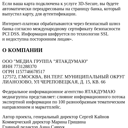
Если ваша карта подключена к услуге 3D-Secure, вы будете
автоматически переадресованы на страницу банка, который
выпустил карту, для аутентификации.
Интернет-платежи обрабатываются через безопасный шлюз
банка согласно международному сертификату безопасности
PCI DSS. Информация шифруется по технологии SSL
и недоступна посторонним лицам».
О КОМПАНИИ
ООО "МЕДИА ГРУППА "ЯТАКДУМАЮ"
ИНН 7731288370
ОГРН 1157746678517
127572, Г.МОСКВА, ВН.ТЕР.Г. МУНИЦИПАЛЬНЫЙ ОКРУГ
ЛИАНОЗОВО, УЛ ЧЕРЕПОВЕЦКАЯ, Д. 15, КВ. 66
Федеральное информационное агентство ЯТАКДУМАЮ
медиагруппа представляет: слияние информационного потока
экспертной информации по 100 разнообразным тематическим
направлением и маркетплейс.
Автор проекта, генеральный директор Сергей Кайнов
Коммерческий директор Марина Гришина
Главный редактор Анна Савчук