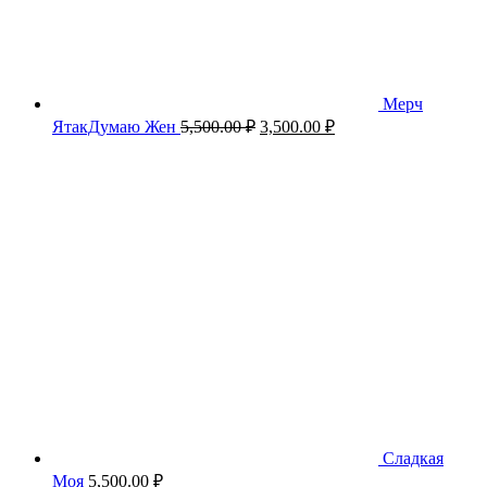
Мерч
Первоначальная
Текущая
ЯтакДумаю Жен
5,500.00
₽
3,500.00
₽
цена
цена:
составляла
3,500.00 ₽.
5,500.00 ₽.
Сладкая
Моя
5,500.00
₽