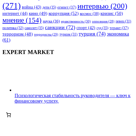
(271)
интервью
(200)
война
(43)
дети
(35)
египет
(37)
коррупция
(52)
кино
(49)
кризис
(50)
интернет
(44)
космос
(38)
мнение
(154)
наука
(36)
нравственность
(30)
певец
(31)
оппозиция
(28)
санкции
(72)
спорт
(42)
самолет
(35)
суд
(35)
теракт
(37)
политика
(32)
турция
(74)
экономика
терроризм
(48)
террористы
(29)
туризм
(31)
(61)
EXPERT MARKET
Психологическая стабильность руководителя — ключ к
финансовому успеху.