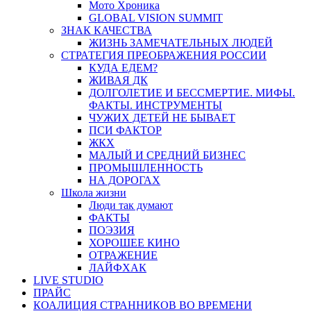
Мото Хроника
GLOBAL VISION SUMMIT
ЗНАК КАЧЕСТВА
ЖИЗНЬ ЗАМЕЧАТЕЛЬНЫХ ЛЮДЕЙ
СТРАТЕГИЯ ПРЕОБРАЖЕНИЯ РОССИИ
КУДА ЕДЕМ?
ЖИВАЯ ДК
ДОЛГОЛЕТИЕ И БЕССМЕРТИЕ. МИФЫ.
ФАКТЫ. ИНСТРУМЕНТЫ
ЧУЖИХ ДЕТЕЙ НЕ БЫВАЕТ
ПСИ ФАКТОР
ЖКХ
МАЛЫЙ И СРЕДНИЙ БИЗНЕС
ПРОМЫШЛЕННОСТЬ
НА ДОРОГАХ
Школа жизни
Люди так думают
ФАКТЫ
ПОЭЗИЯ
ХОРОШЕЕ КИНО
ОТРАЖЕНИЕ
ЛАЙФХАК
LIVE STUDIO
ПРАЙС
КОАЛИЦИЯ СТРАННИКОВ ВО ВРЕМЕНИ