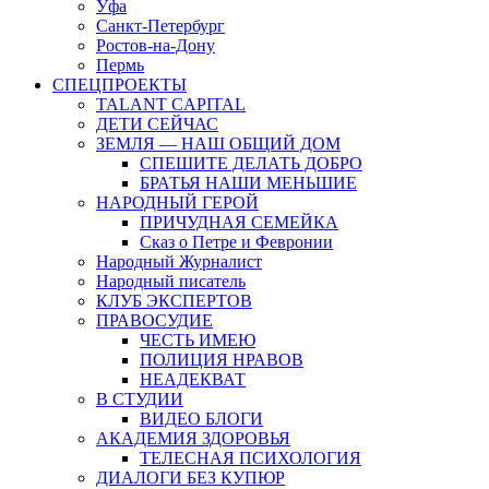
Уфа
Санкт-Петербург
Ростов-на-Дону
Пермь
СПЕЦПРОЕКТЫ
TALANT CAPITAL
ДЕТИ СЕЙЧАС
ЗЕМЛЯ — НАШ ОБЩИЙ ДОМ
СПЕШИТЕ ДЕЛАТЬ ДОБРО
БРАТЬЯ НАШИ МЕНЬШИЕ
НАРОДНЫЙ ГЕРОЙ
ПРИЧУДНАЯ СЕМЕЙКА
Сказ о Петре и Февронии
Народный Журналист
Народный писатель
КЛУБ ЭКСПЕРТОВ
ПРАВОСУДИЕ
ЧЕСТЬ ИМЕЮ
ПОЛИЦИЯ НРАВОВ
НЕАДЕКВАТ
В СТУДИИ
ВИДЕО БЛОГИ
АКАДЕМИЯ ЗДОРОВЬЯ
ТЕЛЕСНАЯ ПСИХОЛОГИЯ
ДИАЛОГИ БЕЗ КУПЮР