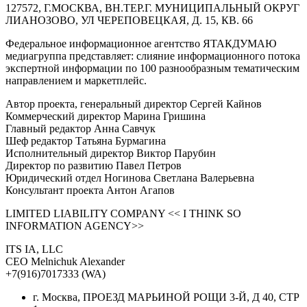
127572, Г.МОСКВА, ВН.ТЕР.Г. МУНИЦИПАЛЬНЫЙ ОКРУГ
ЛИАНОЗОВО, УЛ ЧЕРЕПОВЕЦКАЯ, Д. 15, КВ. 66
Федеральное информационное агентство ЯТАКДУМАЮ
медиагруппа представляет: слияние информационного потока
экспертной информации по 100 разнообразным тематическим
направлением и маркетплейс.
Автор проекта, генеральный директор Сергей Кайнов
Коммерческий директор Марина Гришина
Главный редактор Анна Савчук
Шеф редактор Татьяна Бурмагина
Исполнительный директор Виктор Парубин
Директор по развитию Павел Петров
Юридический отдел Ногинова Светлана Валерьевна
Консультант проекта Антон Агапов
LIMITED LIABILITY COMPANY << I THINK SO
INFORMATION AGENCY>>
ITS IA, LLC
CEO Melnichuk Alexander
+7(916)7017333 (WA)
г. Москва, ПРОЕЗД МАРЬИНОЙ РОЩИ 3-Й, Д 40, СТР