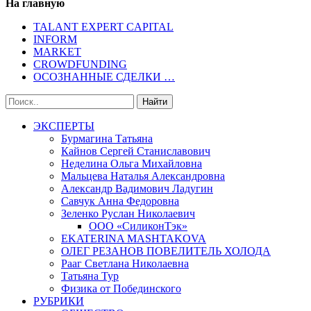
На главную
TALANT EXPERT CAPITAL
INFORM
MARKET
CROWDFUNDING
ОСОЗНАННЫЕ СДЕЛКИ …
ЭКСПЕРТЫ
Бурмагина Татьяна
Кайнов Сергей Станиславович
Неделина Ольга Михайловна
Мальцева Наталья Александровна
Александр Вадимович Ладугин
Савчук Анна Федоровна
Зеленко Руслан Николаевич
ООО «СиликонТэк»
EKATERINA MASHTAKOVA
ОЛЕГ РЕЗАНОВ ПОВЕЛИТЕЛЬ ХОЛОДА
Рааг Светлана Николаевна
Татьяна Тур
Физика от Побединского
РУБРИКИ