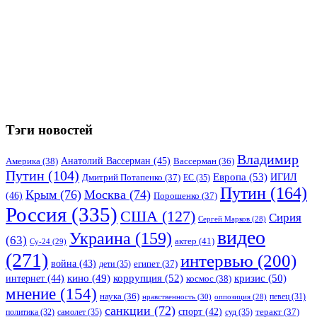
Тэги новостей
Владимир
Анатолий Вассерман
(45)
Америка
(38)
Вассерман
(36)
Путин
(104)
Европа
(53)
ИГИЛ
Дмитрий Потапенко
(37)
ЕС
(35)
Путин
(164)
Крым
(76)
Москва
(74)
(46)
Порошенко
(37)
Россия
(335)
США
(127)
Сирия
Сергей Марков
(28)
видео
Украина
(159)
(63)
актер
(41)
Су-24
(29)
(271)
интервью
(200)
война
(43)
дети
(35)
египет
(37)
коррупция
(52)
кино
(49)
кризис
(50)
интернет
(44)
космос
(38)
мнение
(154)
наука
(36)
нравственность
(30)
певец
(31)
оппозиция
(28)
санкции
(72)
спорт
(42)
самолет
(35)
суд
(35)
теракт
(37)
политика
(32)