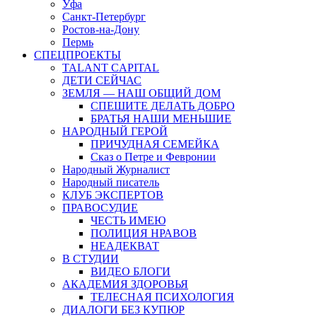
Уфа
Санкт-Петербург
Ростов-на-Дону
Пермь
СПЕЦПРОЕКТЫ
TALANT CAPITAL
ДЕТИ СЕЙЧАС
ЗЕМЛЯ — НАШ ОБЩИЙ ДОМ
СПЕШИТЕ ДЕЛАТЬ ДОБРО
БРАТЬЯ НАШИ МЕНЬШИЕ
НАРОДНЫЙ ГЕРОЙ
ПРИЧУДНАЯ СЕМЕЙКА
Сказ о Петре и Февронии
Народный Журналист
Народный писатель
КЛУБ ЭКСПЕРТОВ
ПРАВОСУДИЕ
ЧЕСТЬ ИМЕЮ
ПОЛИЦИЯ НРАВОВ
НЕАДЕКВАТ
В СТУДИИ
ВИДЕО БЛОГИ
АКАДЕМИЯ ЗДОРОВЬЯ
ТЕЛЕСНАЯ ПСИХОЛОГИЯ
ДИАЛОГИ БЕЗ КУПЮР