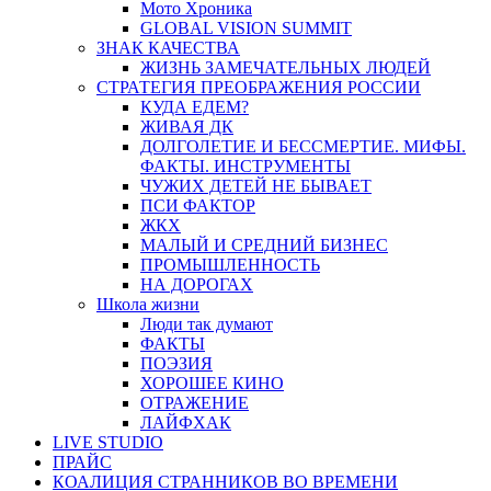
Мото Хроника
GLOBAL VISION SUMMIT
ЗНАК КАЧЕСТВА
ЖИЗНЬ ЗАМЕЧАТЕЛЬНЫХ ЛЮДЕЙ
СТРАТЕГИЯ ПРЕОБРАЖЕНИЯ РОССИИ
КУДА ЕДЕМ?
ЖИВАЯ ДК
ДОЛГОЛЕТИЕ И БЕССМЕРТИЕ. МИФЫ.
ФАКТЫ. ИНСТРУМЕНТЫ
ЧУЖИХ ДЕТЕЙ НЕ БЫВАЕТ
ПСИ ФАКТОР
ЖКХ
МАЛЫЙ И СРЕДНИЙ БИЗНЕС
ПРОМЫШЛЕННОСТЬ
НА ДОРОГАХ
Школа жизни
Люди так думают
ФАКТЫ
ПОЭЗИЯ
ХОРОШЕЕ КИНО
ОТРАЖЕНИЕ
ЛАЙФХАК
LIVE STUDIO
ПРАЙС
КОАЛИЦИЯ СТРАННИКОВ ВО ВРЕМЕНИ