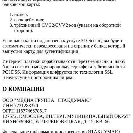
банковской карты:
номер;
срок действия;
трёхзначный CVC2/CVV2 код (указан на оборотной
стороне).
Если ваша карта подключена к услуге 3D-Secure, вы будете
автоматически переадресованы на страницу банка, который
выпустил карту, для аутентификации.
Интернет-платежи обрабатываются через безопасный шлюз
банка согласно международному сертификату безопасности
PCI DSS. Информация шифруется по технологии SSL
и недоступна посторонним лицам».
О КОМПАНИИ
ООО "МЕДИА ГРУППА "ЯТАКДУМАЮ"
ИНН 7731288370
ОГРН 1157746678517
127572, Г.МОСКВА, ВН.ТЕР.Г. МУНИЦИПАЛЬНЫЙ ОКРУГ
ЛИАНОЗОВО, УЛ ЧЕРЕПОВЕЦКАЯ, Д. 15, КВ. 66
Федеральное информационное агентство ЯТАКДУМАЮ