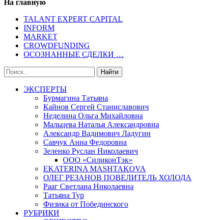
На главную
TALANT EXPERT CAPITAL
INFORM
MARKET
CROWDFUNDING
ОСОЗНАННЫЕ СДЕЛКИ …
ЭКСПЕРТЫ
Бурмагина Татьяна
Кайнов Сергей Станиславович
Неделина Ольга Михайловна
Мальцева Наталья Александровна
Александр Вадимович Ладугин
Савчук Анна Федоровна
Зеленко Руслан Николаевич
ООО «СиликонТэк»
EKATERINA MASHTAKOVA
ОЛЕГ РЕЗАНОВ ПОВЕЛИТЕЛЬ ХОЛОДА
Рааг Светлана Николаевна
Татьяна Тур
Физика от Побединского
РУБРИКИ