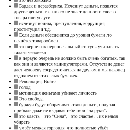
это невозможно
Бардак и неразбериха. Исчезнут деньги, появятся
другие деньги, т.к. никто не знает ценности своего
товара или услуги.
исчезнут войны, преступления, коррупция,
проституция и т.д.
Если деньги обесценятся до уровня бумаги ,то
начнётся товарообмен .
это вернет их первоначальный статус - учитывать
талант человека
в первую очередь не должно быть очень богатых, так
как они и являются манипуляторами. Отсутствие денег
даст человеку сосредоточиться на другом и мы наконец
отдохнем от этих злых бумажек.
Революция, Война
голод
мотивация деньгами убивает личность
Это свобода
буржуи будут оборачивать твои деньги, получая
прибыль даже не выдавая тебе твои "на руки".
это власть, - это "Сила", - это счастье ... их нельзя
убирать
умрёт мелкая торговля, что полностью убьёт