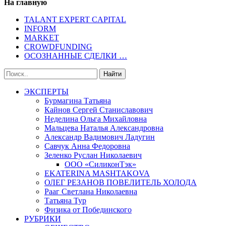
На главную
TALANT EXPERT CAPITAL
INFORM
MARKET
CROWDFUNDING
ОСОЗНАННЫЕ СДЕЛКИ …
ЭКСПЕРТЫ
Бурмагина Татьяна
Кайнов Сергей Станиславович
Неделина Ольга Михайловна
Мальцева Наталья Александровна
Александр Вадимович Ладугин
Савчук Анна Федоровна
Зеленко Руслан Николаевич
ООО «СиликонТэк»
EKATERINA MASHTAKOVA
ОЛЕГ РЕЗАНОВ ПОВЕЛИТЕЛЬ ХОЛОДА
Рааг Светлана Николаевна
Татьяна Тур
Физика от Побединского
РУБРИКИ