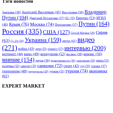
Тэги новостей
Владимир
Анатолий Вассерман
(45)
Америка
(38)
Вассерман
(36)
Путин
(104)
Европа
(53)
ИГИЛ
Дмитрий Потапенко
(37)
ЕС
(35)
Путин
(164)
Крым
(76)
Москва
(74)
(46)
Порошенко
(37)
Россия
(335)
США
(127)
Сирия
Сергей Марков
(28)
видео
Украина
(159)
(63)
актер
(41)
Су-24
(29)
(271)
интервью
(200)
война
(43)
дети
(35)
египет
(37)
коррупция
(52)
кино
(49)
кризис
(50)
интернет
(44)
космос
(38)
мнение
(154)
наука
(36)
нравственность
(30)
певец
(31)
оппозиция
(28)
санкции
(72)
спорт
(42)
самолет
(35)
суд
(35)
теракт
(37)
политика
(32)
турция
(74)
экономика
терроризм
(48)
террористы
(29)
туризм
(31)
(61)
EXPERT MARKET