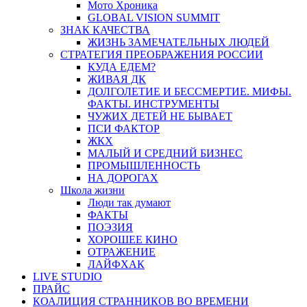
Мото Хроника
GLOBAL VISION SUMMIT
ЗНАК КАЧЕСТВА
ЖИЗНЬ ЗАМЕЧАТЕЛЬНЫХ ЛЮДЕЙ
СТРАТЕГИЯ ПРЕОБРАЖЕНИЯ РОССИИ
КУДА ЕДЕМ?
ЖИВАЯ ДК
ДОЛГОЛЕТИЕ И БЕССМЕРТИЕ. МИФЫ.
ФАКТЫ. ИНСТРУМЕНТЫ
ЧУЖИХ ДЕТЕЙ НЕ БЫВАЕТ
ПСИ ФАКТОР
ЖКХ
МАЛЫЙ И СРЕДНИЙ БИЗНЕС
ПРОМЫШЛЕННОСТЬ
НА ДОРОГАХ
Школа жизни
Люди так думают
ФАКТЫ
ПОЭЗИЯ
ХОРОШЕЕ КИНО
ОТРАЖЕНИЕ
ЛАЙФХАК
LIVE STUDIO
ПРАЙС
КОАЛИЦИЯ СТРАННИКОВ ВО ВРЕМЕНИ