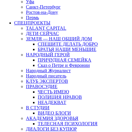
Уфа
Санкт-Петербург
Ростов-на-Дону
Пермь
СПЕЦПРОЕКТЫ
TALANT CAPITAL
ДЕТИ СЕЙЧАС
ЗЕМЛЯ — НАШ ОБЩИЙ ДОМ
СПЕШИТЕ ДЕЛАТЬ ДОБРО
БРАТЬЯ НАШИ МЕНЬШИЕ
НАРОДНЫЙ ГЕРОЙ
ПРИЧУДНАЯ СЕМЕЙКА
Сказ о Петре и Февронии
Народный Журналист
Народный писатель
КЛУБ ЭКСПЕРТОВ
ПРАВОСУДИЕ
ЧЕСТЬ ИМЕЮ
ПОЛИЦИЯ НРАВОВ
НЕАДЕКВАТ
В СТУДИИ
ВИДЕО БЛОГИ
АКАДЕМИЯ ЗДОРОВЬЯ
ТЕЛЕСНАЯ ПСИХОЛОГИЯ
ДИАЛОГИ БЕЗ КУПЮР