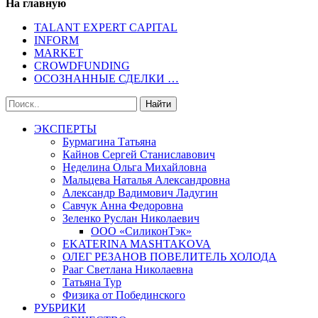
На главную
TALANT EXPERT CAPITAL
INFORM
MARKET
CROWDFUNDING
ОСОЗНАННЫЕ СДЕЛКИ …
ЭКСПЕРТЫ
Бурмагина Татьяна
Кайнов Сергей Станиславович
Неделина Ольга Михайловна
Мальцева Наталья Александровна
Александр Вадимович Ладугин
Савчук Анна Федоровна
Зеленко Руслан Николаевич
ООО «СиликонТэк»
EKATERINA MASHTAKOVA
ОЛЕГ РЕЗАНОВ ПОВЕЛИТЕЛЬ ХОЛОДА
Рааг Светлана Николаевна
Татьяна Тур
Физика от Побединского
РУБРИКИ