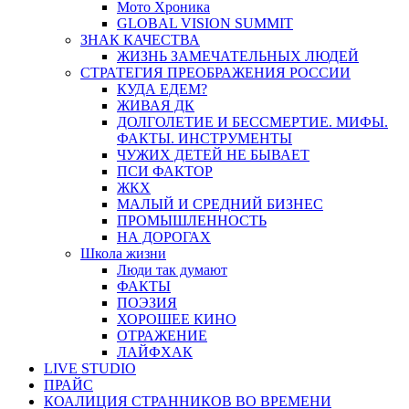
Мото Хроника
GLOBAL VISION SUMMIT
ЗНАК КАЧЕСТВА
ЖИЗНЬ ЗАМЕЧАТЕЛЬНЫХ ЛЮДЕЙ
СТРАТЕГИЯ ПРЕОБРАЖЕНИЯ РОССИИ
КУДА ЕДЕМ?
ЖИВАЯ ДК
ДОЛГОЛЕТИЕ И БЕССМЕРТИЕ. МИФЫ.
ФАКТЫ. ИНСТРУМЕНТЫ
ЧУЖИХ ДЕТЕЙ НЕ БЫВАЕТ
ПСИ ФАКТОР
ЖКХ
МАЛЫЙ И СРЕДНИЙ БИЗНЕС
ПРОМЫШЛЕННОСТЬ
НА ДОРОГАХ
Школа жизни
Люди так думают
ФАКТЫ
ПОЭЗИЯ
ХОРОШЕЕ КИНО
ОТРАЖЕНИЕ
ЛАЙФХАК
LIVE STUDIO
ПРАЙС
КОАЛИЦИЯ СТРАННИКОВ ВО ВРЕМЕНИ