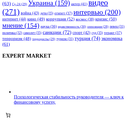
видео
Украина
(159)
(63)
актер
(41)
Су-24
(29)
(271)
интервью
(200)
война
(43)
дети
(35)
египет
(37)
коррупция
(52)
кино
(49)
кризис
(50)
интернет
(44)
космос
(38)
мнение
(154)
наука
(36)
нравственность
(30)
певец
(31)
оппозиция
(28)
санкции
(72)
спорт
(42)
самолет
(35)
суд
(35)
теракт
(37)
политика
(32)
турция
(74)
экономика
терроризм
(48)
террористы
(29)
туризм
(31)
(61)
EXPERT MARKET
Психологическая стабильность руководителя — ключ к
финансовому успеху.