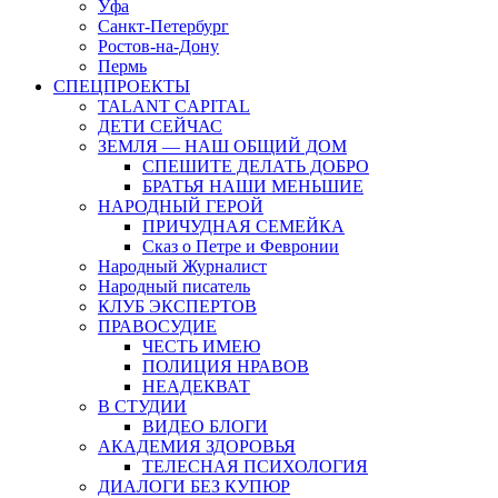
Уфа
Санкт-Петербург
Ростов-на-Дону
Пермь
СПЕЦПРОЕКТЫ
TALANT CAPITAL
ДЕТИ СЕЙЧАС
ЗЕМЛЯ — НАШ ОБЩИЙ ДОМ
СПЕШИТЕ ДЕЛАТЬ ДОБРО
БРАТЬЯ НАШИ МЕНЬШИЕ
НАРОДНЫЙ ГЕРОЙ
ПРИЧУДНАЯ СЕМЕЙКА
Сказ о Петре и Февронии
Народный Журналист
Народный писатель
КЛУБ ЭКСПЕРТОВ
ПРАВОСУДИЕ
ЧЕСТЬ ИМЕЮ
ПОЛИЦИЯ НРАВОВ
НЕАДЕКВАТ
В СТУДИИ
ВИДЕО БЛОГИ
АКАДЕМИЯ ЗДОРОВЬЯ
ТЕЛЕСНАЯ ПСИХОЛОГИЯ
ДИАЛОГИ БЕЗ КУПЮР