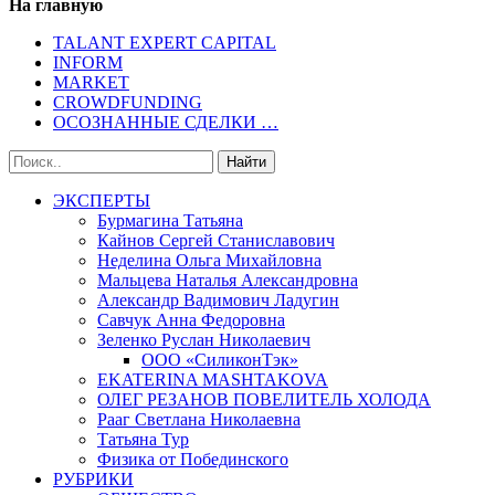
На главную
TALANT EXPERT CAPITAL
INFORM
MARKET
CROWDFUNDING
ОСОЗНАННЫЕ СДЕЛКИ …
ЭКСПЕРТЫ
Бурмагина Татьяна
Кайнов Сергей Станиславович
Неделина Ольга Михайловна
Мальцева Наталья Александровна
Александр Вадимович Ладугин
Савчук Анна Федоровна
Зеленко Руслан Николаевич
ООО «СиликонТэк»
EKATERINA MASHTAKOVA
ОЛЕГ РЕЗАНОВ ПОВЕЛИТЕЛЬ ХОЛОДА
Рааг Светлана Николаевна
Татьяна Тур
Физика от Побединского
РУБРИКИ