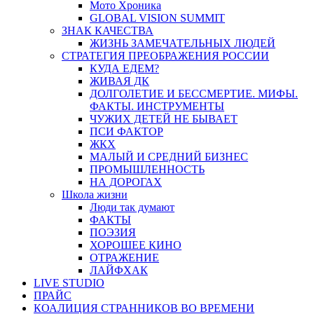
Мото Хроника
GLOBAL VISION SUMMIT
ЗНАК КАЧЕСТВА
ЖИЗНЬ ЗАМЕЧАТЕЛЬНЫХ ЛЮДЕЙ
СТРАТЕГИЯ ПРЕОБРАЖЕНИЯ РОССИИ
КУДА ЕДЕМ?
ЖИВАЯ ДК
ДОЛГОЛЕТИЕ И БЕССМЕРТИЕ. МИФЫ.
ФАКТЫ. ИНСТРУМЕНТЫ
ЧУЖИХ ДЕТЕЙ НЕ БЫВАЕТ
ПСИ ФАКТОР
ЖКХ
МАЛЫЙ И СРЕДНИЙ БИЗНЕС
ПРОМЫШЛЕННОСТЬ
НА ДОРОГАХ
Школа жизни
Люди так думают
ФАКТЫ
ПОЭЗИЯ
ХОРОШЕЕ КИНО
ОТРАЖЕНИЕ
ЛАЙФХАК
LIVE STUDIO
ПРАЙС
КОАЛИЦИЯ СТРАННИКОВ ВО ВРЕМЕНИ