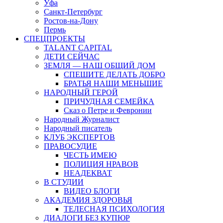
Уфа
Санкт-Петербург
Ростов-на-Дону
Пермь
СПЕЦПРОЕКТЫ
TALANT CAPITAL
ДЕТИ СЕЙЧАС
ЗЕМЛЯ — НАШ ОБЩИЙ ДОМ
СПЕШИТЕ ДЕЛАТЬ ДОБРО
БРАТЬЯ НАШИ МЕНЬШИЕ
НАРОДНЫЙ ГЕРОЙ
ПРИЧУДНАЯ СЕМЕЙКА
Сказ о Петре и Февронии
Народный Журналист
Народный писатель
КЛУБ ЭКСПЕРТОВ
ПРАВОСУДИЕ
ЧЕСТЬ ИМЕЮ
ПОЛИЦИЯ НРАВОВ
НЕАДЕКВАТ
В СТУДИИ
ВИДЕО БЛОГИ
АКАДЕМИЯ ЗДОРОВЬЯ
ТЕЛЕСНАЯ ПСИХОЛОГИЯ
ДИАЛОГИ БЕЗ КУПЮР