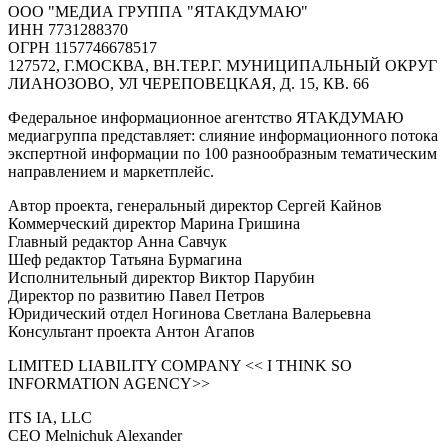
ООО "МЕДИА ГРУППА "ЯТАКДУМАЮ"
ИНН 7731288370
ОГРН 1157746678517
127572, Г.МОСКВА, ВН.ТЕР.Г. МУНИЦИПАЛЬНЫЙ ОКРУГ
ЛИАНОЗОВО, УЛ ЧЕРЕПОВЕЦКАЯ, Д. 15, КВ. 66
Федеральное информационное агентство ЯТАКДУМАЮ
медиагруппа представляет: слияние информационного потока
экспертной информации по 100 разнообразным тематическим
направлением и маркетплейс.
Автор проекта, генеральный директор Сергей Кайнов
Коммерческий директор Марина Гришина
Главный редактор Анна Савчук
Шеф редактор Татьяна Бурмагина
Исполнительный директор Виктор Парубин
Директор по развитию Павел Петров
Юридический отдел Ногинова Светлана Валерьевна
Консультант проекта Антон Агапов
LIMITED LIABILITY COMPANY << I THINK SO
INFORMATION AGENCY>>
ITS IA, LLC
CEO Melnichuk Alexander