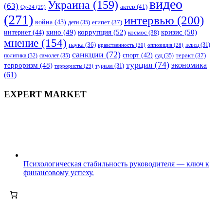
видео
Украина
(159)
(63)
актер
(41)
Су-24
(29)
(271)
интервью
(200)
война
(43)
дети
(35)
египет
(37)
коррупция
(52)
кино
(49)
кризис
(50)
интернет
(44)
космос
(38)
мнение
(154)
наука
(36)
нравственность
(30)
певец
(31)
оппозиция
(28)
санкции
(72)
спорт
(42)
самолет
(35)
суд
(35)
теракт
(37)
политика
(32)
турция
(74)
экономика
терроризм
(48)
террористы
(29)
туризм
(31)
(61)
EXPERT MARKET
Психологическая стабильность руководителя — ключ к
финансовому успеху.