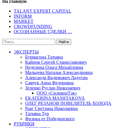
На главную
TALANT EXPERT CAPITAL
INFORM
MARKET
CROWDFUNDING
ОСОЗНАННЫЕ СДЕЛКИ …
ЭКСПЕРТЫ
Бурмагина Татьяна
Кайнов Сергей Станиславович
Неделина Ольга Михайловна
Мальцева Наталья Александровна
Александр Вадимович Ладугин
Савчук Анна Федоровна
Зеленко Руслан Николаевич
ООО «СиликонТэк»
EKATERINA MASHTAKOVA
ОЛЕГ РЕЗАНОВ ПОВЕЛИТЕЛЬ ХОЛОДА
Рааг Светлана Николаевна
Татьяна Тур
Физика от Побединского
РУБРИКИ