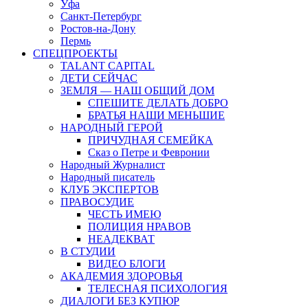
Уфа
Санкт-Петербург
Ростов-на-Дону
Пермь
СПЕЦПРОЕКТЫ
TALANT CAPITAL
ДЕТИ СЕЙЧАС
ЗЕМЛЯ — НАШ ОБЩИЙ ДОМ
СПЕШИТЕ ДЕЛАТЬ ДОБРО
БРАТЬЯ НАШИ МЕНЬШИЕ
НАРОДНЫЙ ГЕРОЙ
ПРИЧУДНАЯ СЕМЕЙКА
Сказ о Петре и Февронии
Народный Журналист
Народный писатель
КЛУБ ЭКСПЕРТОВ
ПРАВОСУДИЕ
ЧЕСТЬ ИМЕЮ
ПОЛИЦИЯ НРАВОВ
НЕАДЕКВАТ
В СТУДИИ
ВИДЕО БЛОГИ
АКАДЕМИЯ ЗДОРОВЬЯ
ТЕЛЕСНАЯ ПСИХОЛОГИЯ
ДИАЛОГИ БЕЗ КУПЮР