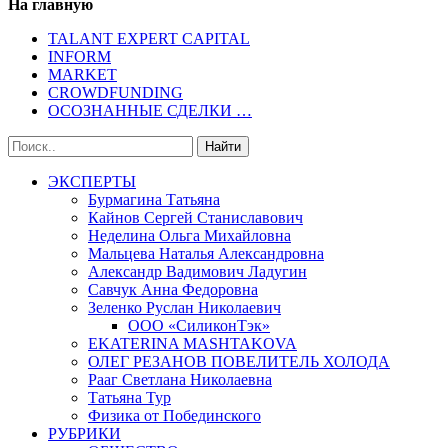
На главную
TALANT EXPERT CAPITAL
INFORM
MARKET
CROWDFUNDING
ОСОЗНАННЫЕ СДЕЛКИ …
ЭКСПЕРТЫ
Бурмагина Татьяна
Кайнов Сергей Станиславович
Неделина Ольга Михайловна
Мальцева Наталья Александровна
Александр Вадимович Ладугин
Савчук Анна Федоровна
Зеленко Руслан Николаевич
ООО «СиликонТэк»
EKATERINA MASHTAKOVA
ОЛЕГ РЕЗАНОВ ПОВЕЛИТЕЛЬ ХОЛОДА
Рааг Светлана Николаевна
Татьяна Тур
Физика от Побединского
РУБРИКИ