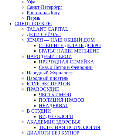
Уфа
Санкт-Петербург
Ростов-на-Дону
Пермь
СПЕЦПРОЕКТЫ
TALANT CAPITAL
ДЕТИ СЕЙЧАС
ЗЕМЛЯ — НАШ ОБЩИЙ ДОМ
СПЕШИТЕ ДЕЛАТЬ ДОБРО
БРАТЬЯ НАШИ МЕНЬШИЕ
НАРОДНЫЙ ГЕРОЙ
ПРИЧУДНАЯ СЕМЕЙКА
Сказ о Петре и Февронии
Народный Журналист
Народный писатель
КЛУБ ЭКСПЕРТОВ
ПРАВОСУДИЕ
ЧЕСТЬ ИМЕЮ
ПОЛИЦИЯ НРАВОВ
НЕАДЕКВАТ
В СТУДИИ
ВИДЕО БЛОГИ
АКАДЕМИЯ ЗДОРОВЬЯ
ТЕЛЕСНАЯ ПСИХОЛОГИЯ
ДИАЛОГИ БЕЗ КУПЮР