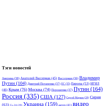
Тэги новостей
Владимир
Анатолий Вассерман
(45)
Америка
(38)
Вассерман
(36)
Путин
(104)
Европа
(53)
ИГИЛ
Дмитрий Потапенко
(37)
ЕС
(35)
Путин
(164)
Крым
(76)
Москва
(74)
(46)
Порошенко
(37)
Россия
(335)
США
(127)
Сирия
Сергей Марков
(28)
видео
Украина
(159)
(63)
актер
(41)
Су-24
(29)