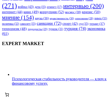
(271)
интервью
(200)
война
(43)
дети
(35)
египет
(37)
коррупция
(52)
кино
(49)
кризис
(50)
интернет
(44)
космос
(38)
мнение
(154)
наука
(36)
нравственность
(30)
певец
(31)
оппозиция
(28)
санкции
(72)
спорт
(42)
самолет
(35)
суд
(35)
теракт
(37)
политика
(32)
турция
(74)
экономика
терроризм
(48)
террористы
(29)
туризм
(31)
(61)
EXPERT MARKET
Психологическая стабильность руководителя — ключ к
финансовому успеху.