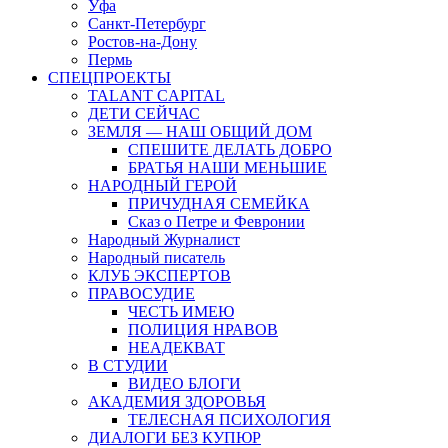
Уфа
Санкт-Петербург
Ростов-на-Дону
Пермь
СПЕЦПРОЕКТЫ
TALANT CAPITAL
ДЕТИ СЕЙЧАС
ЗЕМЛЯ — НАШ ОБЩИЙ ДОМ
СПЕШИТЕ ДЕЛАТЬ ДОБРО
БРАТЬЯ НАШИ МЕНЬШИЕ
НАРОДНЫЙ ГЕРОЙ
ПРИЧУДНАЯ СЕМЕЙКА
Сказ о Петре и Февронии
Народный Журналист
Народный писатель
КЛУБ ЭКСПЕРТОВ
ПРАВОСУДИЕ
ЧЕСТЬ ИМЕЮ
ПОЛИЦИЯ НРАВОВ
НЕАДЕКВАТ
В СТУДИИ
ВИДЕО БЛОГИ
АКАДЕМИЯ ЗДОРОВЬЯ
ТЕЛЕСНАЯ ПСИХОЛОГИЯ
ДИАЛОГИ БЕЗ КУПЮР