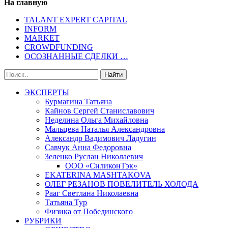
На главную
TALANT EXPERT CAPITAL
INFORM
MARKET
CROWDFUNDING
ОСОЗНАННЫЕ СДЕЛКИ …
ЭКСПЕРТЫ
Бурмагина Татьяна
Кайнов Сергей Станиславович
Неделина Ольга Михайловна
Мальцева Наталья Александровна
Александр Вадимович Ладугин
Савчук Анна Федоровна
Зеленко Руслан Николаевич
ООО «СиликонТэк»
EKATERINA MASHTAKOVA
ОЛЕГ РЕЗАНОВ ПОВЕЛИТЕЛЬ ХОЛОДА
Рааг Светлана Николаевна
Татьяна Тур
Физика от Побединского
РУБРИКИ