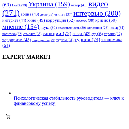
видео
Украина
(159)
(63)
актер
(41)
Су-24
(29)
(271)
интервью
(200)
война
(43)
дети
(35)
египет
(37)
коррупция
(52)
кино
(49)
кризис
(50)
интернет
(44)
космос
(38)
мнение
(154)
наука
(36)
нравственность
(30)
певец
(31)
оппозиция
(28)
санкции
(72)
спорт
(42)
самолет
(35)
суд
(35)
теракт
(37)
политика
(32)
турция
(74)
экономика
терроризм
(48)
террористы
(29)
туризм
(31)
(61)
EXPERT MARKET
Психологическая стабильность руководителя — ключ к
финансовому успеху.