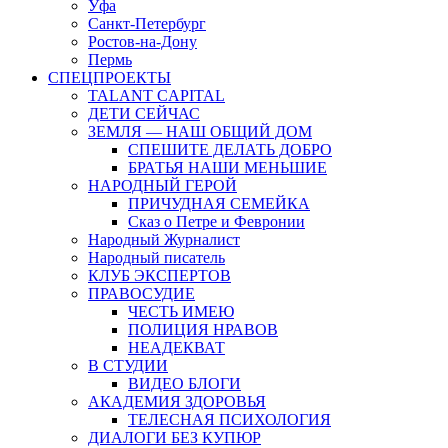
Уфа
Санкт-Петербург
Ростов-на-Дону
Пермь
СПЕЦПРОЕКТЫ
TALANT CAPITAL
ДЕТИ СЕЙЧАС
ЗЕМЛЯ — НАШ ОБЩИЙ ДОМ
СПЕШИТЕ ДЕЛАТЬ ДОБРО
БРАТЬЯ НАШИ МЕНЬШИЕ
НАРОДНЫЙ ГЕРОЙ
ПРИЧУДНАЯ СЕМЕЙКА
Сказ о Петре и Февронии
Народный Журналист
Народный писатель
КЛУБ ЭКСПЕРТОВ
ПРАВОСУДИЕ
ЧЕСТЬ ИМЕЮ
ПОЛИЦИЯ НРАВОВ
НЕАДЕКВАТ
В СТУДИИ
ВИДЕО БЛОГИ
АКАДЕМИЯ ЗДОРОВЬЯ
ТЕЛЕСНАЯ ПСИХОЛОГИЯ
ДИАЛОГИ БЕЗ КУПЮР