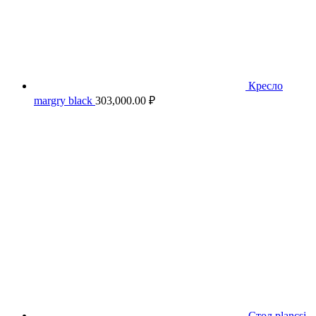
Кресло
margry black
303,000.00
₽
Стол plancsi