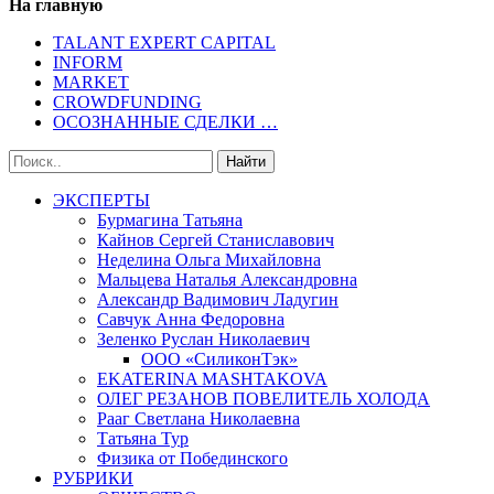
На главную
TALANT EXPERT CAPITAL
INFORM
MARKET
CROWDFUNDING
ОСОЗНАННЫЕ СДЕЛКИ …
ЭКСПЕРТЫ
Бурмагина Татьяна
Кайнов Сергей Станиславович
Неделина Ольга Михайловна
Мальцева Наталья Александровна
Александр Вадимович Ладугин
Савчук Анна Федоровна
Зеленко Руслан Николаевич
ООО «СиликонТэк»
EKATERINA MASHTAKOVA
ОЛЕГ РЕЗАНОВ ПОВЕЛИТЕЛЬ ХОЛОДА
Рааг Светлана Николаевна
Татьяна Тур
Физика от Побединского
РУБРИКИ