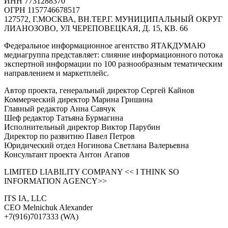
ИНН 7731288370
ОГРН 1157746678517
127572, Г.МОСКВА, ВН.ТЕР.Г. МУНИЦИПАЛЬНЫЙ ОКРУГ
ЛИАНОЗОВО, УЛ ЧЕРЕПОВЕЦКАЯ, Д. 15, КВ. 66
Федеральное информационное агентство ЯТАКДУМАЮ
медиагруппа представляет: слияние информационного потока
экспертной информации по 100 разнообразным тематическим
направлением и маркетплейс.
Автор проекта, генеральный директор Сергей Кайнов
Коммерческий директор Марина Гришина
Главный редактор Анна Савчук
Шеф редактор Татьяна Бурмагина
Исполнительный директор Виктор Парубин
Директор по развитию Павел Петров
Юридический отдел Ногинова Светлана Валерьевна
Консультант проекта Антон Агапов
LIMITED LIABILITY COMPANY << I THINK SO
INFORMATION AGENCY>>
ITS IA, LLC
CEO Melnichuk Alexander
+7(916)7017333 (WA)