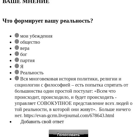
ВАШЕ МНЕНИЕ
Что формирует вашу реальность?
мои убеждения
общество
вера
бог
партия
Я
Реальность
Вся многовековая история политики, религии и
социологии с философией – есть попытка спрятать от
большинства один простой постулат: «Всем что
происходит, происходило, и будет происходить -
управляет СОВОКУПНОЕ представление всех людей о
той реальности, в которой они живут». Больше ничего
нет. https://evan-gcrm.livejournal.com/678643.html
Добавить свой ответ