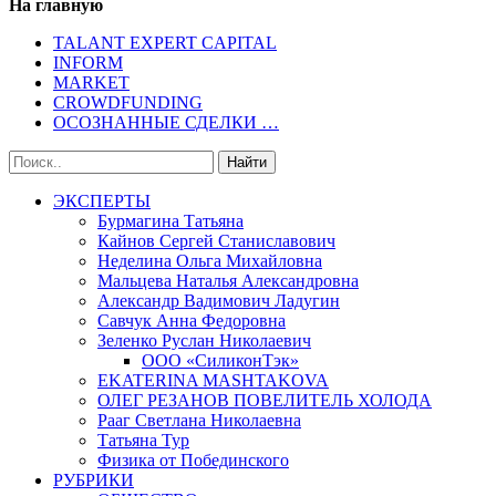
На главную
TALANT EXPERT CAPITAL
INFORM
MARKET
CROWDFUNDING
ОСОЗНАННЫЕ СДЕЛКИ …
ЭКСПЕРТЫ
Бурмагина Татьяна
Кайнов Сергей Станиславович
Неделина Ольга Михайловна
Мальцева Наталья Александровна
Александр Вадимович Ладугин
Савчук Анна Федоровна
Зеленко Руслан Николаевич
ООО «СиликонТэк»
EKATERINA MASHTAKOVA
ОЛЕГ РЕЗАНОВ ПОВЕЛИТЕЛЬ ХОЛОДА
Рааг Светлана Николаевна
Татьяна Тур
Физика от Побединского
РУБРИКИ