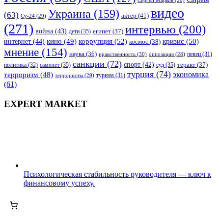
Сергей Марков
(28)
видео
Украина
(159)
(63)
актер
(41)
Су-24
(29)
(271)
интервью
(200)
война
(43)
дети
(35)
египет
(37)
коррупция
(52)
кино
(49)
кризис
(50)
интернет
(44)
космос
(38)
мнение
(154)
наука
(36)
нравственность
(30)
певец
(31)
оппозиция
(28)
санкции
(72)
спорт
(42)
самолет
(35)
суд
(35)
теракт
(37)
политика
(32)
турция
(74)
экономика
терроризм
(48)
террористы
(29)
туризм
(31)
(61)
EXPERT MARKET
Психологическая стабильность руководителя — ключ к
финансовому успеху.