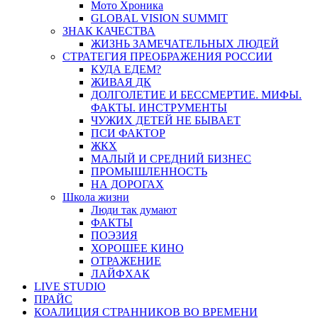
Мото Хроника
GLOBAL VISION SUMMIT
ЗНАК КАЧЕСТВА
ЖИЗНЬ ЗАМЕЧАТЕЛЬНЫХ ЛЮДЕЙ
СТРАТЕГИЯ ПРЕОБРАЖЕНИЯ РОССИИ
КУДА ЕДЕМ?
ЖИВАЯ ДК
ДОЛГОЛЕТИЕ И БЕССМЕРТИЕ. МИФЫ.
ФАКТЫ. ИНСТРУМЕНТЫ
ЧУЖИХ ДЕТЕЙ НЕ БЫВАЕТ
ПСИ ФАКТОР
ЖКХ
МАЛЫЙ И СРЕДНИЙ БИЗНЕС
ПРОМЫШЛЕННОСТЬ
НА ДОРОГАХ
Школа жизни
Люди так думают
ФАКТЫ
ПОЭЗИЯ
ХОРОШЕЕ КИНО
ОТРАЖЕНИЕ
ЛАЙФХАК
LIVE STUDIO
ПРАЙС
КОАЛИЦИЯ СТРАННИКОВ ВО ВРЕМЕНИ