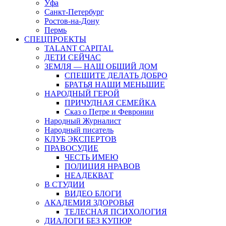
Уфа
Санкт-Петербург
Ростов-на-Дону
Пермь
СПЕЦПРОЕКТЫ
TALANT CAPITAL
ДЕТИ СЕЙЧАС
ЗЕМЛЯ — НАШ ОБЩИЙ ДОМ
СПЕШИТЕ ДЕЛАТЬ ДОБРО
БРАТЬЯ НАШИ МЕНЬШИЕ
НАРОДНЫЙ ГЕРОЙ
ПРИЧУДНАЯ СЕМЕЙКА
Сказ о Петре и Февронии
Народный Журналист
Народный писатель
КЛУБ ЭКСПЕРТОВ
ПРАВОСУДИЕ
ЧЕСТЬ ИМЕЮ
ПОЛИЦИЯ НРАВОВ
НЕАДЕКВАТ
В СТУДИИ
ВИДЕО БЛОГИ
АКАДЕМИЯ ЗДОРОВЬЯ
ТЕЛЕСНАЯ ПСИХОЛОГИЯ
ДИАЛОГИ БЕЗ КУПЮР