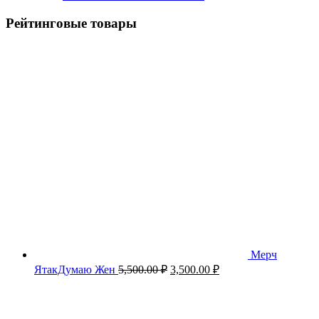
Рейтинговые товары
Мерч
Первоначальная
Текущая
ЯтакДумаю Жен
5,500.00
₽
3,500.00
₽
цена
цена:
составляла
3,500.00 ₽.
5,500.00 ₽.