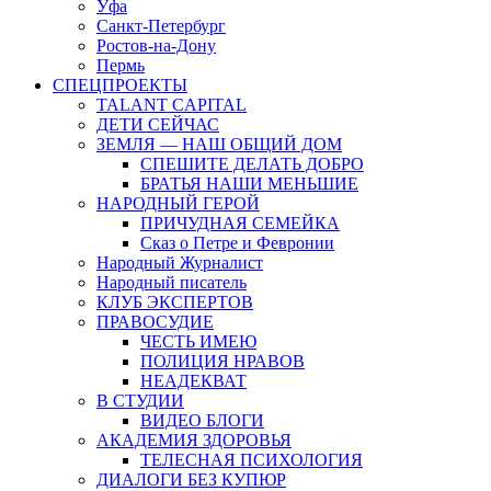
Уфа
Санкт-Петербург
Ростов-на-Дону
Пермь
СПЕЦПРОЕКТЫ
TALANT CAPITAL
ДЕТИ СЕЙЧАС
ЗЕМЛЯ — НАШ ОБЩИЙ ДОМ
СПЕШИТЕ ДЕЛАТЬ ДОБРО
БРАТЬЯ НАШИ МЕНЬШИЕ
НАРОДНЫЙ ГЕРОЙ
ПРИЧУДНАЯ СЕМЕЙКА
Сказ о Петре и Февронии
Народный Журналист
Народный писатель
КЛУБ ЭКСПЕРТОВ
ПРАВОСУДИЕ
ЧЕСТЬ ИМЕЮ
ПОЛИЦИЯ НРАВОВ
НЕАДЕКВАТ
В СТУДИИ
ВИДЕО БЛОГИ
АКАДЕМИЯ ЗДОРОВЬЯ
ТЕЛЕСНАЯ ПСИХОЛОГИЯ
ДИАЛОГИ БЕЗ КУПЮР