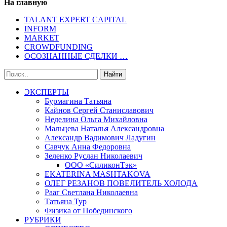
На главную
TALANT EXPERT CAPITAL
INFORM
MARKET
CROWDFUNDING
ОСОЗНАННЫЕ СДЕЛКИ …
ЭКСПЕРТЫ
Бурмагина Татьяна
Кайнов Сергей Станиславович
Неделина Ольга Михайловна
Мальцева Наталья Александровна
Александр Вадимович Ладугин
Савчук Анна Федоровна
Зеленко Руслан Николаевич
ООО «СиликонТэк»
EKATERINA MASHTAKOVA
ОЛЕГ РЕЗАНОВ ПОВЕЛИТЕЛЬ ХОЛОДА
Рааг Светлана Николаевна
Татьяна Тур
Физика от Побединского
РУБРИКИ