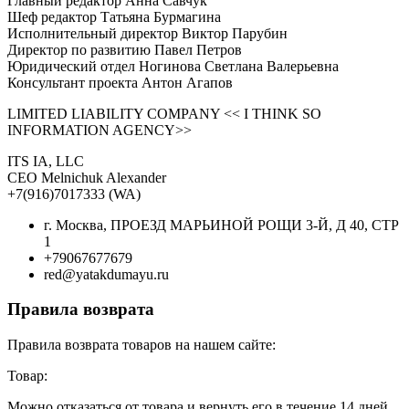
Главный редактор Анна Савчук
Шеф редактор Татьяна Бурмагина
Исполнительный директор Виктор Парубин
Директор по развитию Павел Петров
Юридический отдел Ногинова Светлана Валерьевна
Консультант проекта Антон Агапов
LIMITED LIABILITY COMPANY << I THINK SO
INFORMATION AGENCY>>
ITS IA, LLC
CEO Melnichuk Alexander
+7(916)7017333 (WA)
г. Москва, ПРОЕЗД МАРЬИНОЙ РОЩИ 3-Й, Д 40, СТР
1
+79067677679
red@yatakdumayu.ru
Правила возврата
Правила возврата товаров на нашем сайте:
Товар:
Можно отказаться от товара и вернуть его в течение 14 дней.