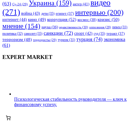
видео
Украина
(159)
(63)
актер
(41)
Су-24
(29)
(271)
интервью
(200)
война
(43)
дети
(35)
египет
(37)
коррупция
(52)
кино
(49)
кризис
(50)
интернет
(44)
космос
(38)
мнение
(154)
наука
(36)
нравственность
(30)
певец
(31)
оппозиция
(28)
санкции
(72)
спорт
(42)
самолет
(35)
суд
(35)
теракт
(37)
политика
(32)
турция
(74)
экономика
терроризм
(48)
террористы
(29)
туризм
(31)
(61)
EXPERT MARKET
Психологическая стабильность руководителя — ключ к
финансовому успеху.