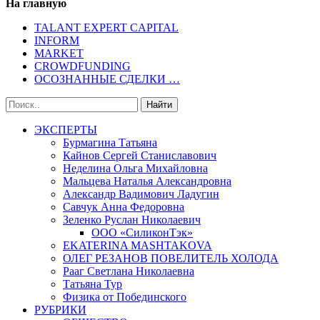
На главную
TALANT EXPERT CAPITAL
INFORM
MARKET
CROWDFUNDING
ОСОЗНАННЫЕ СДЕЛКИ …
ЭКСПЕРТЫ
Бурмагина Татьяна
Кайнов Сергей Станиславович
Неделина Ольга Михайловна
Мальцева Наталья Александровна
Александр Вадимович Ладугин
Савчук Анна Федоровна
Зеленко Руслан Николаевич
ООО «СиликонТэк»
EKATERINA MASHTAKOVA
ОЛЕГ РЕЗАНОВ ПОВЕЛИТЕЛЬ ХОЛОДА
Рааг Светлана Николаевна
Татьяна Тур
Физика от Побединского
РУБРИКИ