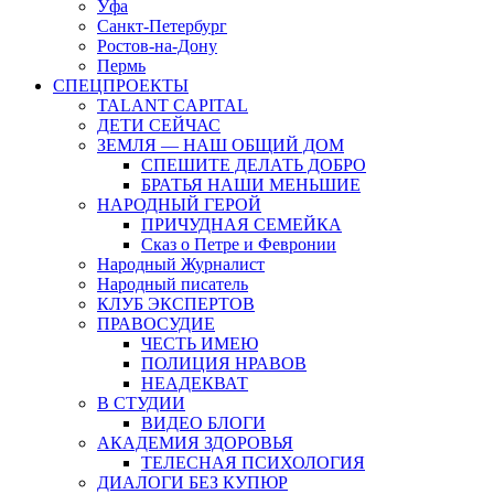
Уфа
Санкт-Петербург
Ростов-на-Дону
Пермь
СПЕЦПРОЕКТЫ
TALANT CAPITAL
ДЕТИ СЕЙЧАС
ЗЕМЛЯ — НАШ ОБЩИЙ ДОМ
СПЕШИТЕ ДЕЛАТЬ ДОБРО
БРАТЬЯ НАШИ МЕНЬШИЕ
НАРОДНЫЙ ГЕРОЙ
ПРИЧУДНАЯ СЕМЕЙКА
Сказ о Петре и Февронии
Народный Журналист
Народный писатель
КЛУБ ЭКСПЕРТОВ
ПРАВОСУДИЕ
ЧЕСТЬ ИМЕЮ
ПОЛИЦИЯ НРАВОВ
НЕАДЕКВАТ
В СТУДИИ
ВИДЕО БЛОГИ
АКАДЕМИЯ ЗДОРОВЬЯ
ТЕЛЕСНАЯ ПСИХОЛОГИЯ
ДИАЛОГИ БЕЗ КУПЮР