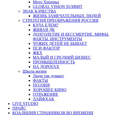
Мото Хроника
GLOBAL VISION SUMMIT
ЗНАК КАЧЕСТВА
ЖИЗНЬ ЗАМЕЧАТЕЛЬНЫХ ЛЮДЕЙ
СТРАТЕГИЯ ПРЕОБРАЖЕНИЯ РОССИИ
КУДА ЕДЕМ?
ЖИВАЯ ДК
ДОЛГОЛЕТИЕ И БЕССМЕРТИЕ. МИФЫ.
ФАКТЫ. ИНСТРУМЕНТЫ
ЧУЖИХ ДЕТЕЙ НЕ БЫВАЕТ
ПСИ ФАКТОР
ЖКХ
МАЛЫЙ И СРЕДНИЙ БИЗНЕС
ПРОМЫШЛЕННОСТЬ
НА ДОРОГАХ
Школа жизни
Люди так думают
ФАКТЫ
ПОЭЗИЯ
ХОРОШЕЕ КИНО
ОТРАЖЕНИЕ
ЛАЙФХАК
LIVE STUDIO
ПРАЙС
КОАЛИЦИЯ СТРАННИКОВ ВО ВРЕМЕНИ