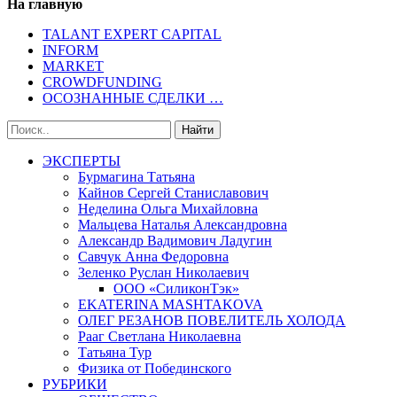
На главную
TALANT EXPERT CAPITAL
INFORM
MARKET
CROWDFUNDING
ОСОЗНАННЫЕ СДЕЛКИ …
ЭКСПЕРТЫ
Бурмагина Татьяна
Кайнов Сергей Станиславович
Неделина Ольга Михайловна
Мальцева Наталья Александровна
Александр Вадимович Ладугин
Савчук Анна Федоровна
Зеленко Руслан Николаевич
ООО «СиликонТэк»
EKATERINA MASHTAKOVA
ОЛЕГ РЕЗАНОВ ПОВЕЛИТЕЛЬ ХОЛОДА
Рааг Светлана Николаевна
Татьяна Тур
Физика от Побединского
РУБРИКИ