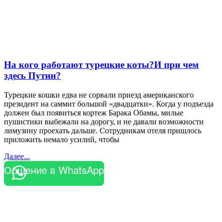
На кого работают турецкие коты?И при чем
здесь Путин?
Турецкие кошки едва не сорвали приезд американского
президент на саммит большой «двадцатки». Когда у подъезда
должен был появиться кортеж Барака Обамы, милые
пушистики выбежали на дорогу, и не давали возможности
лимузину проехать дальше. Сотрудникам отеля пришлось
приложить немало усилий, чтобы
Далее...
Общение в WhatsApp