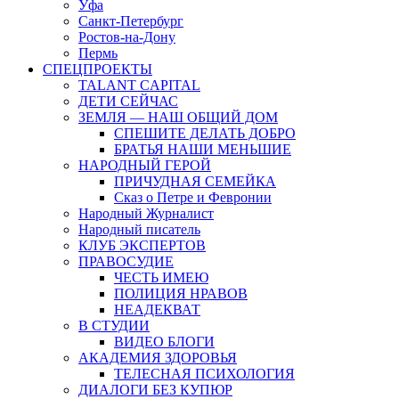
Уфа
Санкт-Петербург
Ростов-на-Дону
Пермь
СПЕЦПРОЕКТЫ
TALANT CAPITAL
ДЕТИ СЕЙЧАС
ЗЕМЛЯ — НАШ ОБЩИЙ ДОМ
СПЕШИТЕ ДЕЛАТЬ ДОБРО
БРАТЬЯ НАШИ МЕНЬШИЕ
НАРОДНЫЙ ГЕРОЙ
ПРИЧУДНАЯ СЕМЕЙКА
Сказ о Петре и Февронии
Народный Журналист
Народный писатель
КЛУБ ЭКСПЕРТОВ
ПРАВОСУДИЕ
ЧЕСТЬ ИМЕЮ
ПОЛИЦИЯ НРАВОВ
НЕАДЕКВАТ
В СТУДИИ
ВИДЕО БЛОГИ
АКАДЕМИЯ ЗДОРОВЬЯ
ТЕЛЕСНАЯ ПСИХОЛОГИЯ
ДИАЛОГИ БЕЗ КУПЮР