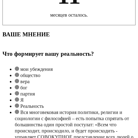
месяцев осталось.
ВАШЕ МНЕНИЕ
Что формирует вашу реальность?
мои убеждения
общество
вера
бог
партия
Я
Реальность
Вся многовековая история политики, религии и
социологии с философией – есть попытка спрятать от
большинства один простой постулат: «Всем что
происходит, происходило, и будет происходить -
управляет СОВОКУПНОЕ представление всех людей о