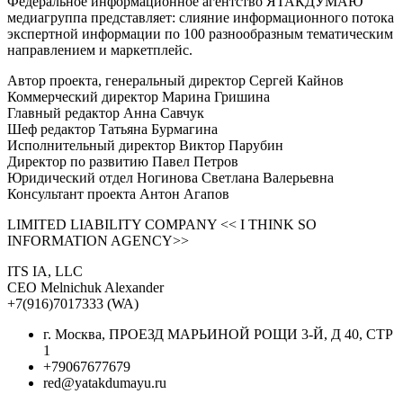
Федеральное информационное агентство ЯТАКДУМАЮ
медиагруппа представляет: слияние информационного потока
экспертной информации по 100 разнообразным тематическим
направлением и маркетплейс.
Автор проекта, генеральный директор Сергей Кайнов
Коммерческий директор Марина Гришина
Главный редактор Анна Савчук
Шеф редактор Татьяна Бурмагина
Исполнительный директор Виктор Парубин
Директор по развитию Павел Петров
Юридический отдел Ногинова Светлана Валерьевна
Консультант проекта Антон Агапов
LIMITED LIABILITY COMPANY << I THINK SO
INFORMATION AGENCY>>
ITS IA, LLC
CEO Melnichuk Alexander
+7(916)7017333 (WA)
г. Москва, ПРОЕЗД МАРЬИНОЙ РОЩИ 3-Й, Д 40, СТР
1
+79067677679
red@yatakdumayu.ru