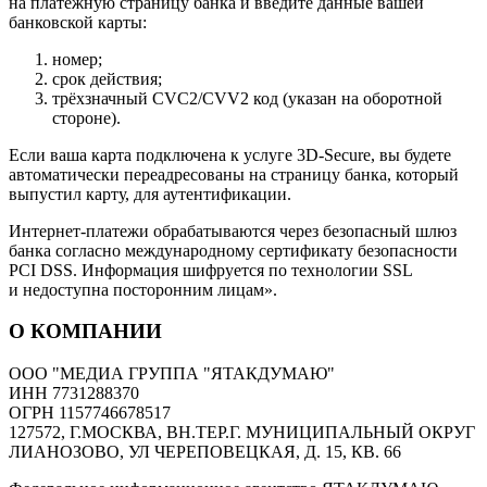
на платёжную страницу банка и введите данные вашей
банковской карты:
номер;
срок действия;
трёхзначный CVC2/CVV2 код (указан на оборотной
стороне).
Если ваша карта подключена к услуге 3D-Secure, вы будете
автоматически переадресованы на страницу банка, который
выпустил карту, для аутентификации.
Интернет-платежи обрабатываются через безопасный шлюз
банка согласно международному сертификату безопасности
PCI DSS. Информация шифруется по технологии SSL
и недоступна посторонним лицам».
О КОМПАНИИ
ООО "МЕДИА ГРУППА "ЯТАКДУМАЮ"
ИНН 7731288370
ОГРН 1157746678517
127572, Г.МОСКВА, ВН.ТЕР.Г. МУНИЦИПАЛЬНЫЙ ОКРУГ
ЛИАНОЗОВО, УЛ ЧЕРЕПОВЕЦКАЯ, Д. 15, КВ. 66