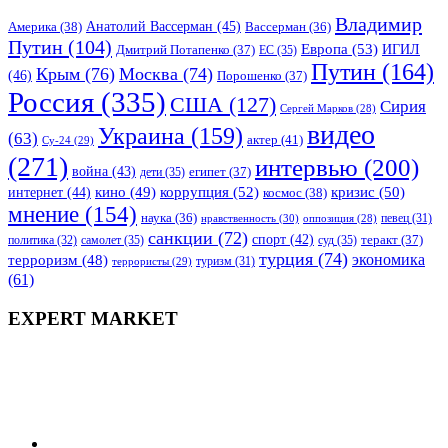
Владимир
Анатолий Вассерман
(45)
Америка
(38)
Вассерман
(36)
Путин
(104)
Европа
(53)
ИГИЛ
Дмитрий Потапенко
(37)
ЕС
(35)
Путин
(164)
Крым
(76)
Москва
(74)
(46)
Порошенко
(37)
Россия
(335)
США
(127)
Сирия
Сергей Марков
(28)
видео
Украина
(159)
(63)
актер
(41)
Су-24
(29)
(271)
интервью
(200)
война
(43)
дети
(35)
египет
(37)
коррупция
(52)
кино
(49)
кризис
(50)
интернет
(44)
космос
(38)
мнение
(154)
наука
(36)
нравственность
(30)
певец
(31)
оппозиция
(28)
санкции
(72)
спорт
(42)
самолет
(35)
суд
(35)
теракт
(37)
политика
(32)
турция
(74)
экономика
терроризм
(48)
террористы
(29)
туризм
(31)
(61)
EXPERT MARKET