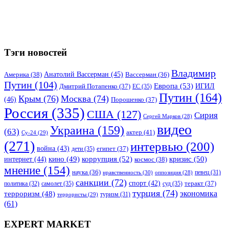
Тэги новостей
Владимир
Анатолий Вассерман
(45)
Америка
(38)
Вассерман
(36)
Путин
(104)
Европа
(53)
ИГИЛ
Дмитрий Потапенко
(37)
ЕС
(35)
Путин
(164)
Крым
(76)
Москва
(74)
(46)
Порошенко
(37)
Россия
(335)
США
(127)
Сирия
Сергей Марков
(28)
видео
Украина
(159)
(63)
актер
(41)
Су-24
(29)
(271)
интервью
(200)
война
(43)
дети
(35)
египет
(37)
коррупция
(52)
кино
(49)
кризис
(50)
интернет
(44)
космос
(38)
мнение
(154)
наука
(36)
нравственность
(30)
певец
(31)
оппозиция
(28)
санкции
(72)
спорт
(42)
самолет
(35)
суд
(35)
теракт
(37)
политика
(32)
турция
(74)
экономика
терроризм
(48)
террористы
(29)
туризм
(31)
(61)
EXPERT MARKET