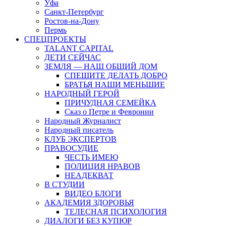
Уфа
Санкт-Петербург
Ростов-на-Дону
Пермь
СПЕЦПРОЕКТЫ
TALANT CAPITAL
ДЕТИ СЕЙЧАС
ЗЕМЛЯ — НАШ ОБЩИЙ ДОМ
СПЕШИТЕ ДЕЛАТЬ ДОБРО
БРАТЬЯ НАШИ МЕНЬШИЕ
НАРОДНЫЙ ГЕРОЙ
ПРИЧУДНАЯ СЕМЕЙКА
Сказ о Петре и Февронии
Народный Журналист
Народный писатель
КЛУБ ЭКСПЕРТОВ
ПРАВОСУДИЕ
ЧЕСТЬ ИМЕЮ
ПОЛИЦИЯ НРАВОВ
НЕАДЕКВАТ
В СТУДИИ
ВИДЕО БЛОГИ
АКАДЕМИЯ ЗДОРОВЬЯ
ТЕЛЕСНАЯ ПСИХОЛОГИЯ
ДИАЛОГИ БЕЗ КУПЮР