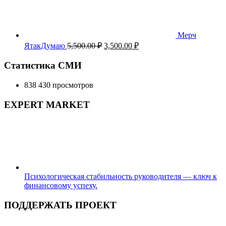
Мерч
Первоначальная
Текущая
ЯтакДумаю
5,500.00
₽
3,500.00
₽
цена
цена:
составляла
3,500.00 ₽.
Статистика СМИ
5,500.00 ₽.
838 430 просмотров
EXPERT MARKET
Психологическая стабильность руководителя — ключ к
финансовому успеху.
ПОДДЕРЖАТЬ ПРОЕКТ