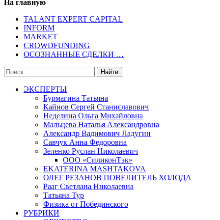
На главную
TALANT EXPERT CAPITAL
INFORM
MARKET
CROWDFUNDING
ОСОЗНАННЫЕ СДЕЛКИ …
ЭКСПЕРТЫ
Бурмагина Татьяна
Кайнов Сергей Станиславович
Неделина Ольга Михайловна
Мальцева Наталья Александровна
Александр Вадимович Ладугин
Савчук Анна Федоровна
Зеленко Руслан Николаевич
ООО «СиликонТэк»
EKATERINA MASHTAKOVA
ОЛЕГ РЕЗАНОВ ПОВЕЛИТЕЛЬ ХОЛОДА
Рааг Светлана Николаевна
Татьяна Тур
Физика от Побединского
РУБРИКИ