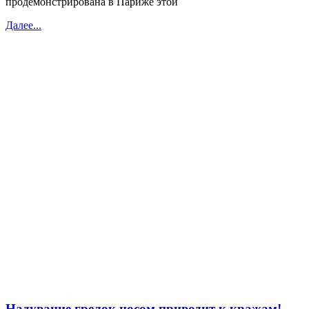
продемонстрирована в Париже этой
Далее...
Надувание грелок носом приводит к кражам!