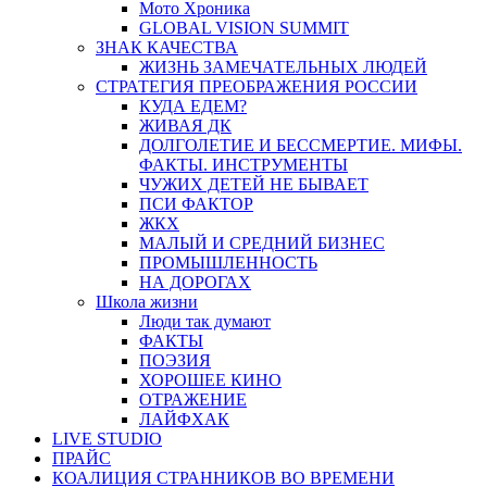
Мото Хроника
GLOBAL VISION SUMMIT
ЗНАК КАЧЕСТВА
ЖИЗНЬ ЗАМЕЧАТЕЛЬНЫХ ЛЮДЕЙ
СТРАТЕГИЯ ПРЕОБРАЖЕНИЯ РОССИИ
КУДА ЕДЕМ?
ЖИВАЯ ДК
ДОЛГОЛЕТИЕ И БЕССМЕРТИЕ. МИФЫ.
ФАКТЫ. ИНСТРУМЕНТЫ
ЧУЖИХ ДЕТЕЙ НЕ БЫВАЕТ
ПСИ ФАКТОР
ЖКХ
МАЛЫЙ И СРЕДНИЙ БИЗНЕС
ПРОМЫШЛЕННОСТЬ
НА ДОРОГАХ
Школа жизни
Люди так думают
ФАКТЫ
ПОЭЗИЯ
ХОРОШЕЕ КИНО
ОТРАЖЕНИЕ
ЛАЙФХАК
LIVE STUDIO
ПРАЙС
КОАЛИЦИЯ СТРАННИКОВ ВО ВРЕМЕНИ