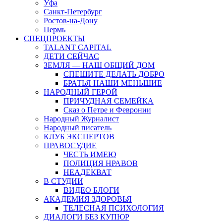
Уфа
Санкт-Петербург
Ростов-на-Дону
Пермь
СПЕЦПРОЕКТЫ
TALANT CAPITAL
ДЕТИ СЕЙЧАС
ЗЕМЛЯ — НАШ ОБЩИЙ ДОМ
СПЕШИТЕ ДЕЛАТЬ ДОБРО
БРАТЬЯ НАШИ МЕНЬШИЕ
НАРОДНЫЙ ГЕРОЙ
ПРИЧУДНАЯ СЕМЕЙКА
Сказ о Петре и Февронии
Народный Журналист
Народный писатель
КЛУБ ЭКСПЕРТОВ
ПРАВОСУДИЕ
ЧЕСТЬ ИМЕЮ
ПОЛИЦИЯ НРАВОВ
НЕАДЕКВАТ
В СТУДИИ
ВИДЕО БЛОГИ
АКАДЕМИЯ ЗДОРОВЬЯ
ТЕЛЕСНАЯ ПСИХОЛОГИЯ
ДИАЛОГИ БЕЗ КУПЮР