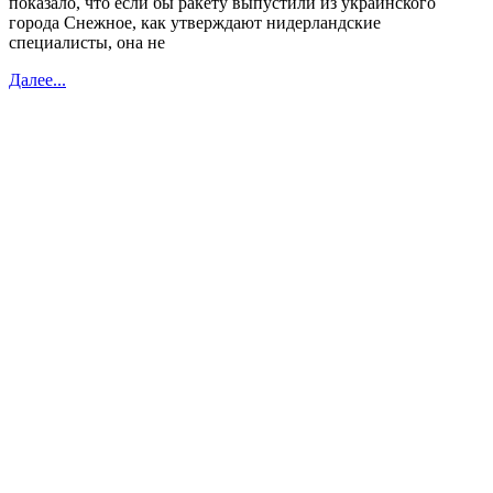
показало, что если бы ракету выпустили из украинского
города Снежное, как утверждают нидерландские
специалисты, она не
Далее...