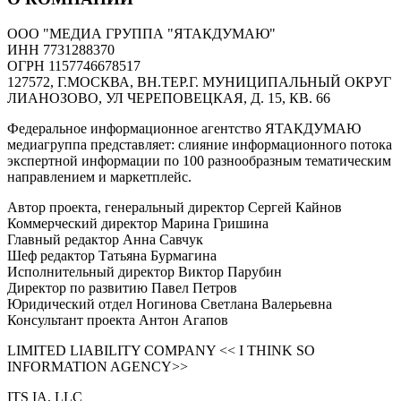
ООО "МЕДИА ГРУППА "ЯТАКДУМАЮ"
ИНН 7731288370
ОГРН 1157746678517
127572, Г.МОСКВА, ВН.ТЕР.Г. МУНИЦИПАЛЬНЫЙ ОКРУГ
ЛИАНОЗОВО, УЛ ЧЕРЕПОВЕЦКАЯ, Д. 15, КВ. 66
Федеральное информационное агентство ЯТАКДУМАЮ
медиагруппа представляет: слияние информационного потока
экспертной информации по 100 разнообразным тематическим
направлением и маркетплейс.
Автор проекта, генеральный директор Сергей Кайнов
Коммерческий директор Марина Гришина
Главный редактор Анна Савчук
Шеф редактор Татьяна Бурмагина
Исполнительный директор Виктор Парубин
Директор по развитию Павел Петров
Юридический отдел Ногинова Светлана Валерьевна
Консультант проекта Антон Агапов
LIMITED LIABILITY COMPANY << I THINK SO
INFORMATION AGENCY>>
ITS IA, LLC