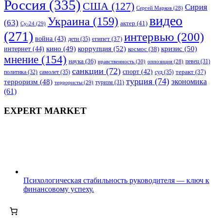
Россия
(335)
США
(127)
Сирия
Сергей Марков
(28)
видео
Украина
(159)
(63)
актер
(41)
Су-24
(29)
(271)
интервью
(200)
война
(43)
дети
(35)
египет
(37)
коррупция
(52)
кино
(49)
кризис
(50)
интернет
(44)
космос
(38)
мнение
(154)
наука
(36)
нравственность
(30)
певец
(31)
оппозиция
(28)
санкции
(72)
спорт
(42)
самолет
(35)
суд
(35)
теракт
(37)
политика
(32)
турция
(74)
экономика
терроризм
(48)
террористы
(29)
туризм
(31)
(61)
EXPERT MARKET
Психологическая стабильность руководителя — ключ к
финансовому успеху.