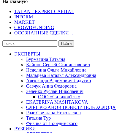
На главную
TALANT EXPERT CAPITAL
INFORM
MARKET
CROWDFUNDING
ОСОЗНАННЫЕ СДЕЛКИ …
ЭКСПЕРТЫ
Бурмагина Татьяна
Кайнов Сергей Станиславович
Неделина Ольга Михайловна
Мальцева Наталья Александровна
Александр Вадимович Ладугин
Савчук Анна Федоровна
Зеленко Руслан Николаевич
ООО «СиликонТэк»
EKATERINA MASHTAKOVA
ОЛЕГ РЕЗАНОВ ПОВЕЛИТЕЛЬ ХОЛОДА
Рааг Светлана Николаевна
Татьяна Тур
Физика от Побединского
РУБРИКИ