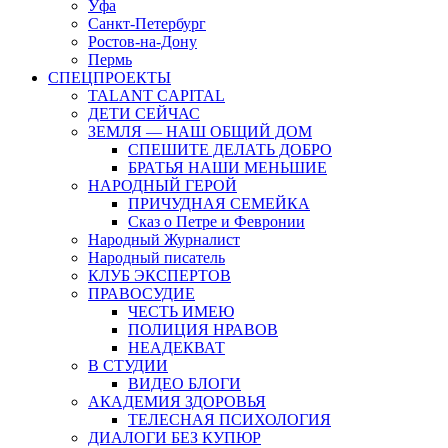
Уфа
Санкт-Петербург
Ростов-на-Дону
Пермь
СПЕЦПРОЕКТЫ
TALANT CAPITAL
ДЕТИ СЕЙЧАС
ЗЕМЛЯ — НАШ ОБЩИЙ ДОМ
СПЕШИТЕ ДЕЛАТЬ ДОБРО
БРАТЬЯ НАШИ МЕНЬШИЕ
НАРОДНЫЙ ГЕРОЙ
ПРИЧУДНАЯ СЕМЕЙКА
Сказ о Петре и Февронии
Народный Журналист
Народный писатель
КЛУБ ЭКСПЕРТОВ
ПРАВОСУДИЕ
ЧЕСТЬ ИМЕЮ
ПОЛИЦИЯ НРАВОВ
НЕАДЕКВАТ
В СТУДИИ
ВИДЕО БЛОГИ
АКАДЕМИЯ ЗДОРОВЬЯ
ТЕЛЕСНАЯ ПСИХОЛОГИЯ
ДИАЛОГИ БЕЗ КУПЮР