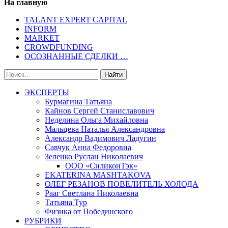
На главную
TALANT EXPERT CAPITAL
INFORM
MARKET
CROWDFUNDING
ОСОЗНАННЫЕ СДЕЛКИ …
ЭКСПЕРТЫ
Бурмагина Татьяна
Кайнов Сергей Станиславович
Неделина Ольга Михайловна
Мальцева Наталья Александровна
Александр Вадимович Ладугин
Савчук Анна Федоровна
Зеленко Руслан Николаевич
ООО «СиликонТэк»
EKATERINA MASHTAKOVA
ОЛЕГ РЕЗАНОВ ПОВЕЛИТЕЛЬ ХОЛОДА
Рааг Светлана Николаевна
Татьяна Тур
Физика от Побединского
РУБРИКИ