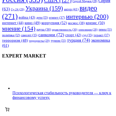
США
(127)
Сирия
Сергей Марков
(28)
видео
Украина
(159)
(63)
актер
(41)
Су-24
(29)
(271)
интервью
(200)
война
(43)
дети
(35)
египет
(37)
коррупция
(52)
кино
(49)
кризис
(50)
интернет
(44)
космос
(38)
мнение
(154)
наука
(36)
нравственность
(30)
певец
(31)
оппозиция
(28)
санкции
(72)
спорт
(42)
самолет
(35)
суд
(35)
теракт
(37)
политика
(32)
турция
(74)
экономика
терроризм
(48)
террористы
(29)
туризм
(31)
(61)
EXPERT MARKET
Психологическая стабильность руководителя — ключ к
финансовому успеху.