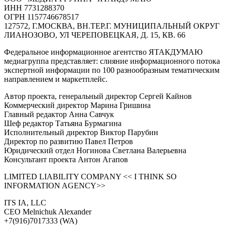
ИНН 7731288370
ОГРН 1157746678517
127572, Г.МОСКВА, ВН.ТЕР.Г. МУНИЦИПАЛЬНЫЙ ОКРУГ
ЛИАНОЗОВО, УЛ ЧЕРЕПОВЕЦКАЯ, Д. 15, КВ. 66
Федеральное информационное агентство ЯТАКДУМАЮ
медиагруппа представляет: слияние информационного потока
экспертной информации по 100 разнообразным тематическим
направлением и маркетплейс.
Автор проекта, генеральный директор Сергей Кайнов
Коммерческий директор Марина Гришина
Главный редактор Анна Савчук
Шеф редактор Татьяна Бурмагина
Исполнительный директор Виктор Парубин
Директор по развитию Павел Петров
Юридический отдел Ногинова Светлана Валерьевна
Консультант проекта Антон Агапов
LIMITED LIABILITY COMPANY << I THINK SO
INFORMATION AGENCY>>
ITS IA, LLC
CEO Melnichuk Alexander
+7(916)7017333 (WA)