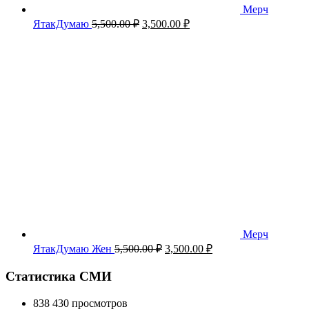
Мерч
Первоначальная
Текущая
ЯтакДумаю
5,500.00
₽
3,500.00
₽
цена
цена:
составляла
3,500.00 ₽.
5,500.00 ₽.
Мерч
Первоначальная
Текущая
ЯтакДумаю Жен
5,500.00
₽
3,500.00
₽
цена
цена:
составляла
3,500.00 ₽.
Статистика СМИ
5,500.00 ₽.
838 430 просмотров