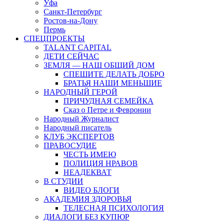
Уфа
Санкт-Петербург
Ростов-на-Дону
Пермь
СПЕЦПРОЕКТЫ
TALANT CAPITAL
ДЕТИ СЕЙЧАС
ЗЕМЛЯ — НАШ ОБЩИЙ ДОМ
СПЕШИТЕ ДЕЛАТЬ ДОБРО
БРАТЬЯ НАШИ МЕНЬШИЕ
НАРОДНЫЙ ГЕРОЙ
ПРИЧУДНАЯ СЕМЕЙКА
Сказ о Петре и Февронии
Народный Журналист
Народный писатель
КЛУБ ЭКСПЕРТОВ
ПРАВОСУДИЕ
ЧЕСТЬ ИМЕЮ
ПОЛИЦИЯ НРАВОВ
НЕАДЕКВАТ
В СТУДИИ
ВИДЕО БЛОГИ
АКАДЕМИЯ ЗДОРОВЬЯ
ТЕЛЕСНАЯ ПСИХОЛОГИЯ
ДИАЛОГИ БЕЗ КУПЮР