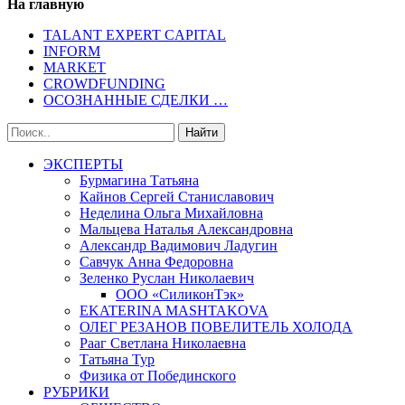
На главную
TALANT EXPERT CAPITAL
INFORM
MARKET
CROWDFUNDING
ОСОЗНАННЫЕ СДЕЛКИ …
ЭКСПЕРТЫ
Бурмагина Татьяна
Кайнов Сергей Станиславович
Неделина Ольга Михайловна
Мальцева Наталья Александровна
Александр Вадимович Ладугин
Савчук Анна Федоровна
Зеленко Руслан Николаевич
ООО «СиликонТэк»
EKATERINA MASHTAKOVA
ОЛЕГ РЕЗАНОВ ПОВЕЛИТЕЛЬ ХОЛОДА
Рааг Светлана Николаевна
Татьяна Тур
Физика от Побединского
РУБРИКИ