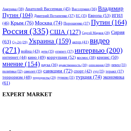
Владимир
Анатолий Вассерман
(45)
Америка
(38)
Вассерман
(36)
Путин
(104)
Европа
(53)
ИГИЛ
Дмитрий Потапенко
(37)
ЕС
(35)
Путин
(164)
Крым
(76)
Москва
(74)
(46)
Порошенко
(37)
Россия
(335)
США
(127)
Сирия
Сергей Марков
(28)
видео
Украина
(159)
(63)
актер
(41)
Су-24
(29)
(271)
интервью
(200)
война
(43)
дети
(35)
египет
(37)
коррупция
(52)
кино
(49)
кризис
(50)
интернет
(44)
космос
(38)
мнение
(154)
наука
(36)
нравственность
(30)
певец
(31)
оппозиция
(28)
санкции
(72)
спорт
(42)
самолет
(35)
суд
(35)
теракт
(37)
политика
(32)
турция
(74)
экономика
терроризм
(48)
террористы
(29)
туризм
(31)
(61)
EXPERT MARKET