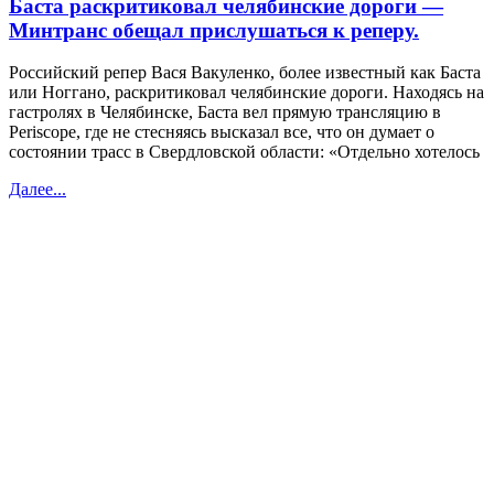
Баста раскритиковал челябинские дороги —
Минтранс обещал прислушаться к реперу.
Российский репер Вася Вакуленко, более известный как Баста
или Ноггано, раскритиковал челябинские дороги. Находясь на
гастролях в Челябинске, Баста вел прямую трансляцию в
Periscope, где не стесняясь высказал все, что он думает о
состоянии трасс в Свердловской области: «Отдельно хотелось
Далее...