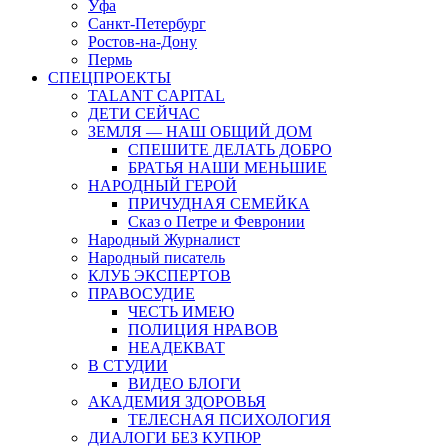
Уфа
Санкт-Петербург
Ростов-на-Дону
Пермь
СПЕЦПРОЕКТЫ
TALANT CAPITAL
ДЕТИ СЕЙЧАС
ЗЕМЛЯ — НАШ ОБЩИЙ ДОМ
СПЕШИТЕ ДЕЛАТЬ ДОБРО
БРАТЬЯ НАШИ МЕНЬШИЕ
НАРОДНЫЙ ГЕРОЙ
ПРИЧУДНАЯ СЕМЕЙКА
Сказ о Петре и Февронии
Народный Журналист
Народный писатель
КЛУБ ЭКСПЕРТОВ
ПРАВОСУДИЕ
ЧЕСТЬ ИМЕЮ
ПОЛИЦИЯ НРАВОВ
НЕАДЕКВАТ
В СТУДИИ
ВИДЕО БЛОГИ
АКАДЕМИЯ ЗДОРОВЬЯ
ТЕЛЕСНАЯ ПСИХОЛОГИЯ
ДИАЛОГИ БЕЗ КУПЮР