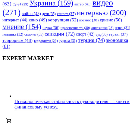
видео
Украина
(159)
(63)
актер
(41)
Су-24
(29)
(271)
интервью
(200)
война
(43)
дети
(35)
египет
(37)
коррупция
(52)
кино
(49)
кризис
(50)
интернет
(44)
космос
(38)
мнение
(154)
наука
(36)
нравственность
(30)
певец
(31)
оппозиция
(28)
санкции
(72)
спорт
(42)
самолет
(35)
суд
(35)
теракт
(37)
политика
(32)
турция
(74)
экономика
терроризм
(48)
террористы
(29)
туризм
(31)
(61)
EXPERT MARKET
Психологическая стабильность руководителя — ключ к
финансовому успеху.