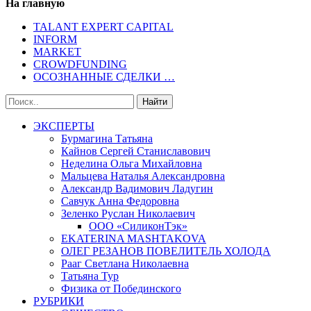
На главную
TALANT EXPERT CAPITAL
INFORM
MARKET
CROWDFUNDING
ОСОЗНАННЫЕ СДЕЛКИ …
ЭКСПЕРТЫ
Бурмагина Татьяна
Кайнов Сергей Станиславович
Неделина Ольга Михайловна
Мальцева Наталья Александровна
Александр Вадимович Ладугин
Савчук Анна Федоровна
Зеленко Руслан Николаевич
ООО «СиликонТэк»
EKATERINA MASHTAKOVA
ОЛЕГ РЕЗАНОВ ПОВЕЛИТЕЛЬ ХОЛОДА
Рааг Светлана Николаевна
Татьяна Тур
Физика от Побединского
РУБРИКИ