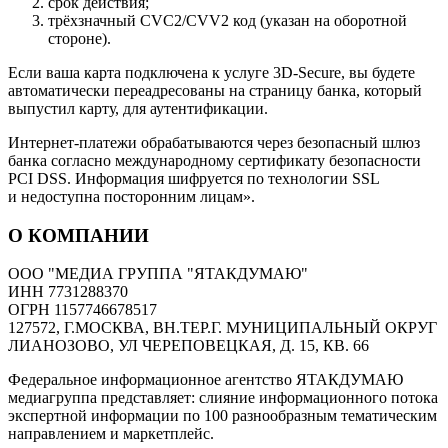
срок действия;
трёхзначный CVC2/CVV2 код (указан на оборотной
стороне).
Если ваша карта подключена к услуге 3D-Secure, вы будете
автоматически переадресованы на страницу банка, который
выпустил карту, для аутентификации.
Интернет-платежи обрабатываются через безопасный шлюз
банка согласно международному сертификату безопасности
PCI DSS. Информация шифруется по технологии SSL
и недоступна посторонним лицам».
О КОМПАНИИ
ООО "МЕДИА ГРУППА "ЯТАКДУМАЮ"
ИНН 7731288370
ОГРН 1157746678517
127572, Г.МОСКВА, ВН.ТЕР.Г. МУНИЦИПАЛЬНЫЙ ОКРУГ
ЛИАНОЗОВО, УЛ ЧЕРЕПОВЕЦКАЯ, Д. 15, КВ. 66
Федеральное информационное агентство ЯТАКДУМАЮ
медиагруппа представляет: слияние информационного потока
экспертной информации по 100 разнообразным тематическим
направлением и маркетплейс.