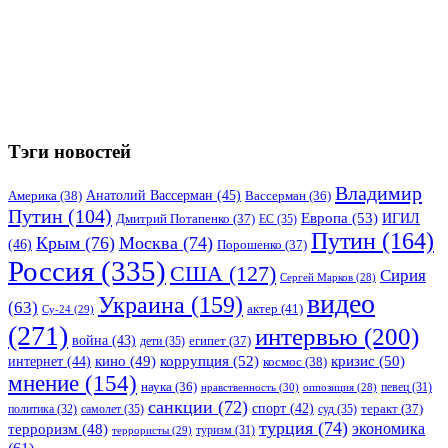
Тэги новостей
Владимир
Анатолий Вассерман
(45)
Америка
(38)
Вассерман
(36)
Путин
(104)
Европа
(53)
ИГИЛ
Дмитрий Потапенко
(37)
ЕС
(35)
Путин
(164)
Крым
(76)
Москва
(74)
(46)
Порошенко
(37)
Россия
(335)
США
(127)
Сирия
Сергей Марков
(28)
видео
Украина
(159)
(63)
актер
(41)
Су-24
(29)
(271)
интервью
(200)
война
(43)
дети
(35)
египет
(37)
коррупция
(52)
кино
(49)
кризис
(50)
интернет
(44)
космос
(38)
мнение
(154)
наука
(36)
нравственность
(30)
певец
(31)
оппозиция
(28)
санкции
(72)
спорт
(42)
самолет
(35)
суд
(35)
теракт
(37)
политика
(32)
турция
(74)
экономика
терроризм
(48)
террористы
(29)
туризм
(31)