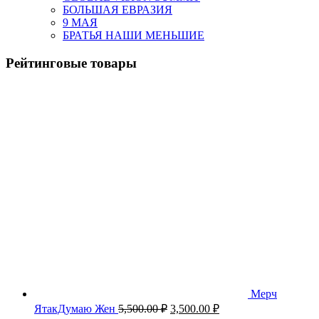
БОЛЬШАЯ ЕВРАЗИЯ
9 МАЯ
БРАТЬЯ НАШИ МЕНЬШИЕ
Рейтинговые товары
Мерч
Первоначальная
Текущая
ЯтакДумаю Жен
5,500.00
₽
3,500.00
₽
цена
цена: