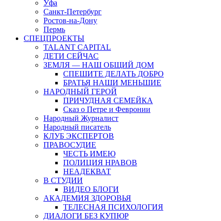
Уфа
Санкт-Петербург
Ростов-на-Дону
Пермь
СПЕЦПРОЕКТЫ
TALANT CAPITAL
ДЕТИ СЕЙЧАС
ЗЕМЛЯ — НАШ ОБЩИЙ ДОМ
СПЕШИТЕ ДЕЛАТЬ ДОБРО
БРАТЬЯ НАШИ МЕНЬШИЕ
НАРОДНЫЙ ГЕРОЙ
ПРИЧУДНАЯ СЕМЕЙКА
Сказ о Петре и Февронии
Народный Журналист
Народный писатель
КЛУБ ЭКСПЕРТОВ
ПРАВОСУДИЕ
ЧЕСТЬ ИМЕЮ
ПОЛИЦИЯ НРАВОВ
НЕАДЕКВАТ
В СТУДИИ
ВИДЕО БЛОГИ
АКАДЕМИЯ ЗДОРОВЬЯ
ТЕЛЕСНАЯ ПСИХОЛОГИЯ
ДИАЛОГИ БЕЗ КУПЮР