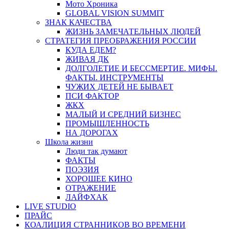
Мото Хроника
GLOBAL VISION SUMMIT
ЗНАК КАЧЕСТВА
ЖИЗНЬ ЗАМЕЧАТЕЛЬНЫХ ЛЮДЕЙ
СТРАТЕГИЯ ПРЕОБРАЖЕНИЯ РОССИИ
КУДА ЕДЕМ?
ЖИВАЯ ДК
ДОЛГОЛЕТИЕ И БЕССМЕРТИЕ. МИФЫ.
ФАКТЫ. ИНСТРУМЕНТЫ
ЧУЖИХ ДЕТЕЙ НЕ БЫВАЕТ
ПСИ ФАКТОР
ЖКХ
МАЛЫЙ И СРЕДНИЙ БИЗНЕС
ПРОМЫШЛЕННОСТЬ
НА ДОРОГАХ
Школа жизни
Люди так думают
ФАКТЫ
ПОЭЗИЯ
ХОРОШЕЕ КИНО
ОТРАЖЕНИЕ
ЛАЙФХАК
LIVE STUDIO
ПРАЙС
КОАЛИЦИЯ СТРАННИКОВ ВО ВРЕМЕНИ