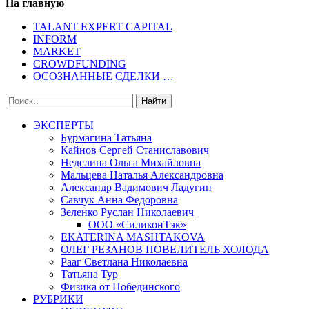
На главную
TALANT EXPERT CAPITAL
INFORM
MARKET
CROWDFUNDING
ОСОЗНАННЫЕ СДЕЛКИ …
ЭКСПЕРТЫ
Бурмагина Татьяна
Кайнов Сергей Станиславович
Неделина Ольга Михайловна
Мальцева Наталья Александровна
Александр Вадимович Ладугин
Савчук Анна Федоровна
Зеленко Руслан Николаевич
ООО «СиликонТэк»
EKATERINA MASHTAKOVA
ОЛЕГ РЕЗАНОВ ПОВЕЛИТЕЛЬ ХОЛОДА
Рааг Светлана Николаевна
Татьяна Тур
Физика от Побединского
РУБРИКИ