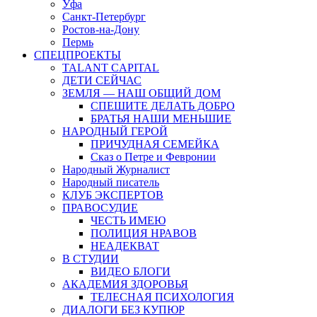
Уфа
Санкт-Петербург
Ростов-на-Дону
Пермь
СПЕЦПРОЕКТЫ
TALANT CAPITAL
ДЕТИ СЕЙЧАС
ЗЕМЛЯ — НАШ ОБЩИЙ ДОМ
СПЕШИТЕ ДЕЛАТЬ ДОБРО
БРАТЬЯ НАШИ МЕНЬШИЕ
НАРОДНЫЙ ГЕРОЙ
ПРИЧУДНАЯ СЕМЕЙКА
Сказ о Петре и Февронии
Народный Журналист
Народный писатель
КЛУБ ЭКСПЕРТОВ
ПРАВОСУДИЕ
ЧЕСТЬ ИМЕЮ
ПОЛИЦИЯ НРАВОВ
НЕАДЕКВАТ
В СТУДИИ
ВИДЕО БЛОГИ
АКАДЕМИЯ ЗДОРОВЬЯ
ТЕЛЕСНАЯ ПСИХОЛОГИЯ
ДИАЛОГИ БЕЗ КУПЮР