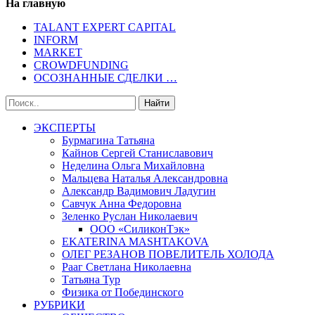
На главную
TALANT EXPERT CAPITAL
INFORM
MARKET
CROWDFUNDING
ОСОЗНАННЫЕ СДЕЛКИ …
ЭКСПЕРТЫ
Бурмагина Татьяна
Кайнов Сергей Станиславович
Неделина Ольга Михайловна
Мальцева Наталья Александровна
Александр Вадимович Ладугин
Савчук Анна Федоровна
Зеленко Руслан Николаевич
ООО «СиликонТэк»
EKATERINA MASHTAKOVA
ОЛЕГ РЕЗАНОВ ПОВЕЛИТЕЛЬ ХОЛОДА
Рааг Светлана Николаевна
Татьяна Тур
Физика от Побединского
РУБРИКИ