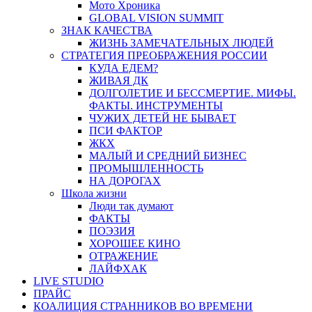
Мото Хроника
GLOBAL VISION SUMMIT
ЗНАК КАЧЕСТВА
ЖИЗНЬ ЗАМЕЧАТЕЛЬНЫХ ЛЮДЕЙ
СТРАТЕГИЯ ПРЕОБРАЖЕНИЯ РОССИИ
КУДА ЕДЕМ?
ЖИВАЯ ДК
ДОЛГОЛЕТИЕ И БЕССМЕРТИЕ. МИФЫ.
ФАКТЫ. ИНСТРУМЕНТЫ
ЧУЖИХ ДЕТЕЙ НЕ БЫВАЕТ
ПСИ ФАКТОР
ЖКХ
МАЛЫЙ И СРЕДНИЙ БИЗНЕС
ПРОМЫШЛЕННОСТЬ
НА ДОРОГАХ
Школа жизни
Люди так думают
ФАКТЫ
ПОЭЗИЯ
ХОРОШЕЕ КИНО
ОТРАЖЕНИЕ
ЛАЙФХАК
LIVE STUDIO
ПРАЙС
КОАЛИЦИЯ СТРАННИКОВ ВО ВРЕМЕНИ