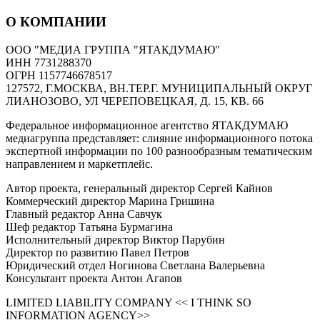
О КОМПАНИИ
ООО "МЕДИА ГРУППА "ЯТАКДУМАЮ"
ИНН 7731288370
ОГРН 1157746678517
127572, Г.МОСКВА, ВН.ТЕР.Г. МУНИЦИПАЛЬНЫЙ ОКРУГ
ЛИАНОЗОВО, УЛ ЧЕРЕПОВЕЦКАЯ, Д. 15, КВ. 66
Федеральное информационное агентство ЯТАКДУМАЮ
медиагруппа представляет: слияние информационного потока
экспертной информации по 100 разнообразным тематическим
направлением и маркетплейс.
Автор проекта, генеральный директор Сергей Кайнов
Коммерческий директор Марина Гришина
Главный редактор Анна Савчук
Шеф редактор Татьяна Бурмагина
Исполнительный директор Виктор Парубин
Директор по развитию Павел Петров
Юридический отдел Ногинова Светлана Валерьевна
Консультант проекта Антон Агапов
LIMITED LIABILITY COMPANY << I THINK SO
INFORMATION AGENCY>>