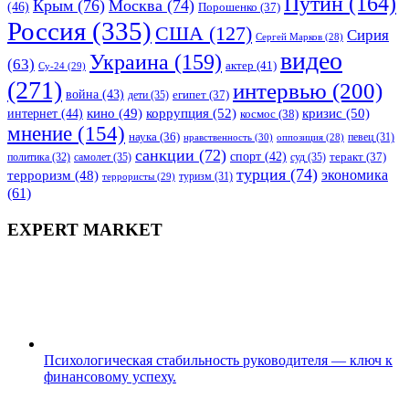
Путин
(164)
Крым
(76)
Москва
(74)
(46)
Порошенко
(37)
Россия
(335)
США
(127)
Сирия
Сергей Марков
(28)
видео
Украина
(159)
(63)
актер
(41)
Су-24
(29)
(271)
интервью
(200)
война
(43)
дети
(35)
египет
(37)
коррупция
(52)
кино
(49)
кризис
(50)
интернет
(44)
космос
(38)
мнение
(154)
наука
(36)
нравственность
(30)
певец
(31)
оппозиция
(28)
санкции
(72)
спорт
(42)
самолет
(35)
суд
(35)
теракт
(37)
политика
(32)
турция
(74)
экономика
терроризм
(48)
террористы
(29)
туризм
(31)
(61)
EXPERT MARKET
Психологическая стабильность руководителя — ключ к
финансовому успеху.