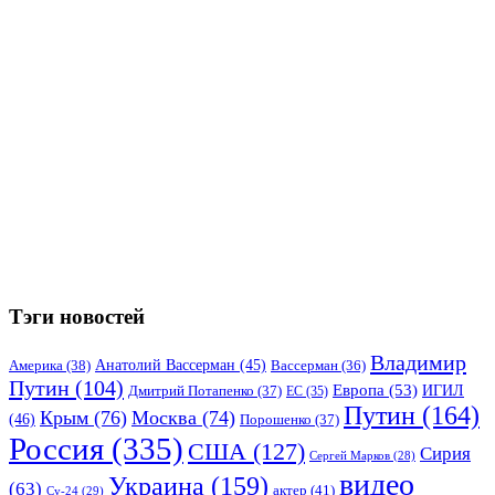
Тэги новостей
Владимир
Анатолий Вассерман
(45)
Америка
(38)
Вассерман
(36)
Путин
(104)
Европа
(53)
ИГИЛ
Дмитрий Потапенко
(37)
ЕС
(35)
Путин
(164)
Крым
(76)
Москва
(74)
(46)
Порошенко
(37)
Россия
(335)
США
(127)
Сирия
Сергей Марков
(28)
видео
Украина
(159)
(63)
актер
(41)
Су-24
(29)