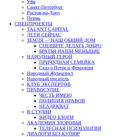
Уфа
Санкт-Петербург
Ростов-на-Дону
Пермь
СПЕЦПРОЕКТЫ
TALANT CAPITAL
ДЕТИ СЕЙЧАС
ЗЕМЛЯ — НАШ ОБЩИЙ ДОМ
СПЕШИТЕ ДЕЛАТЬ ДОБРО
БРАТЬЯ НАШИ МЕНЬШИЕ
НАРОДНЫЙ ГЕРОЙ
ПРИЧУДНАЯ СЕМЕЙКА
Сказ о Петре и Февронии
Народный Журналист
Народный писатель
КЛУБ ЭКСПЕРТОВ
ПРАВОСУДИЕ
ЧЕСТЬ ИМЕЮ
ПОЛИЦИЯ НРАВОВ
НЕАДЕКВАТ
В СТУДИИ
ВИДЕО БЛОГИ
АКАДЕМИЯ ЗДОРОВЬЯ
ТЕЛЕСНАЯ ПСИХОЛОГИЯ
ДИАЛОГИ БЕЗ КУПЮР