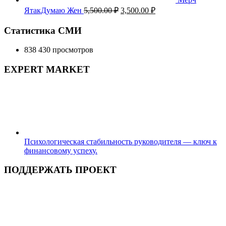
Первоначальная
Текущая
ЯтакДумаю Жен
5,500.00
₽
3,500.00
₽
цена
цена:
составляла
3,500.00 ₽.
Статистика СМИ
5,500.00 ₽.
838 430 просмотров
EXPERT MARKET
Психологическая стабильность руководителя — ключ к
финансовому успеху.
ПОДДЕРЖАТЬ ПРОЕКТ