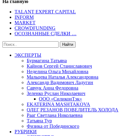
На главную
TALANT EXPERT CAPITAL
INFORM
MARKET
CROWDFUNDING
ОСОЗНАННЫЕ СДЕЛКИ …
ЭКСПЕРТЫ
Бурмагина Татьяна
Кайнов Сергей Станиславович
Неделина Ольга Михайловна
Мальцева Наталья Александровна
Александр Вадимович Ладугин
Савчук Анна Федоровна
Зеленко Руслан Николаевич
ООО «СиликонТэк»
EKATERINA MASHTAKOVA
ОЛЕГ РЕЗАНОВ ПОВЕЛИТЕЛЬ ХОЛОДА
Рааг Светлана Николаевна
Татьяна Тур
Физика от Побединского
РУБРИКИ