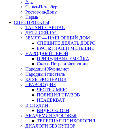
Уфа
Санкт-Петербург
Ростов-на-Дону
Пермь
СПЕЦПРОЕКТЫ
TALANT CAPITAL
ДЕТИ СЕЙЧАС
ЗЕМЛЯ — НАШ ОБЩИЙ ДОМ
СПЕШИТЕ ДЕЛАТЬ ДОБРО
БРАТЬЯ НАШИ МЕНЬШИЕ
НАРОДНЫЙ ГЕРОЙ
ПРИЧУДНАЯ СЕМЕЙКА
Сказ о Петре и Февронии
Народный Журналист
Народный писатель
КЛУБ ЭКСПЕРТОВ
ПРАВОСУДИЕ
ЧЕСТЬ ИМЕЮ
ПОЛИЦИЯ НРАВОВ
НЕАДЕКВАТ
В СТУДИИ
ВИДЕО БЛОГИ
АКАДЕМИЯ ЗДОРОВЬЯ
ТЕЛЕСНАЯ ПСИХОЛОГИЯ
ДИАЛОГИ БЕЗ КУПЮР