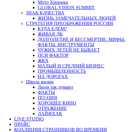
Мото Хроника
GLOBAL VISION SUMMIT
ЗНАК КАЧЕСТВА
ЖИЗНЬ ЗАМЕЧАТЕЛЬНЫХ ЛЮДЕЙ
СТРАТЕГИЯ ПРЕОБРАЖЕНИЯ РОССИИ
КУДА ЕДЕМ?
ЖИВАЯ ДК
ДОЛГОЛЕТИЕ И БЕССМЕРТИЕ. МИФЫ.
ФАКТЫ. ИНСТРУМЕНТЫ
ЧУЖИХ ДЕТЕЙ НЕ БЫВАЕТ
ПСИ ФАКТОР
ЖКХ
МАЛЫЙ И СРЕДНИЙ БИЗНЕС
ПРОМЫШЛЕННОСТЬ
НА ДОРОГАХ
Школа жизни
Люди так думают
ФАКТЫ
ПОЭЗИЯ
ХОРОШЕЕ КИНО
ОТРАЖЕНИЕ
ЛАЙФХАК
LIVE STUDIO
ПРАЙС
КОАЛИЦИЯ СТРАННИКОВ ВО ВРЕМЕНИ