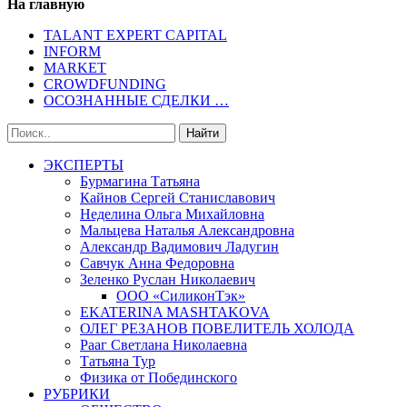
На главную
TALANT EXPERT CAPITAL
INFORM
MARKET
CROWDFUNDING
ОСОЗНАННЫЕ СДЕЛКИ …
ЭКСПЕРТЫ
Бурмагина Татьяна
Кайнов Сергей Станиславович
Неделина Ольга Михайловна
Мальцева Наталья Александровна
Александр Вадимович Ладугин
Савчук Анна Федоровна
Зеленко Руслан Николаевич
ООО «СиликонТэк»
EKATERINA MASHTAKOVA
ОЛЕГ РЕЗАНОВ ПОВЕЛИТЕЛЬ ХОЛОДА
Рааг Светлана Николаевна
Татьяна Тур
Физика от Побединского
РУБРИКИ