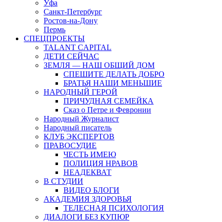
Уфа
Санкт-Петербург
Ростов-на-Дону
Пермь
СПЕЦПРОЕКТЫ
TALANT CAPITAL
ДЕТИ СЕЙЧАС
ЗЕМЛЯ — НАШ ОБЩИЙ ДОМ
СПЕШИТЕ ДЕЛАТЬ ДОБРО
БРАТЬЯ НАШИ МЕНЬШИЕ
НАРОДНЫЙ ГЕРОЙ
ПРИЧУДНАЯ СЕМЕЙКА
Сказ о Петре и Февронии
Народный Журналист
Народный писатель
КЛУБ ЭКСПЕРТОВ
ПРАВОСУДИЕ
ЧЕСТЬ ИМЕЮ
ПОЛИЦИЯ НРАВОВ
НЕАДЕКВАТ
В СТУДИИ
ВИДЕО БЛОГИ
АКАДЕМИЯ ЗДОРОВЬЯ
ТЕЛЕСНАЯ ПСИХОЛОГИЯ
ДИАЛОГИ БЕЗ КУПЮР