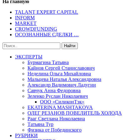
На главную
TALANT EXPERT CAPITAL
INFORM
MARKET
CROWDFUNDING
ОСОЗНАННЫЕ СДЕЛКИ …
ЭКСПЕРТЫ
Бурмагина Татьяна
Кайнов Сергей Станиславович
Неделина Ольга Михайловна
Мальцева Наталья Александровна
Александр Вадимович Ладугин
Савчук Анна Федоровна
Зеленко Руслан Николаевич
ООО «СиликонТэк»
EKATERINA MASHTAKOVA
ОЛЕГ РЕЗАНОВ ПОВЕЛИТЕЛЬ ХОЛОДА
Рааг Светлана Николаевна
Татьяна Тур
Физика от Побединского
РУБРИКИ