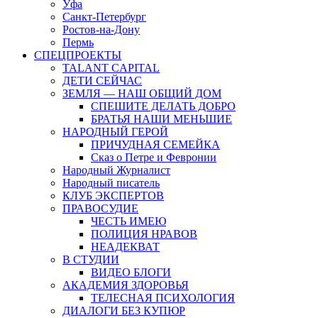
Уфа
Санкт-Петербург
Ростов-на-Дону
Пермь
СПЕЦПРОЕКТЫ
TALANT CAPITAL
ДЕТИ СЕЙЧАС
ЗЕМЛЯ — НАШ ОБЩИЙ ДОМ
СПЕШИТЕ ДЕЛАТЬ ДОБРО
БРАТЬЯ НАШИ МЕНЬШИЕ
НАРОДНЫЙ ГЕРОЙ
ПРИЧУДНАЯ СЕМЕЙКА
Сказ о Петре и Февронии
Народный Журналист
Народный писатель
КЛУБ ЭКСПЕРТОВ
ПРАВОСУДИЕ
ЧЕСТЬ ИМЕЮ
ПОЛИЦИЯ НРАВОВ
НЕАДЕКВАТ
В СТУДИИ
ВИДЕО БЛОГИ
АКАДЕМИЯ ЗДОРОВЬЯ
ТЕЛЕСНАЯ ПСИХОЛОГИЯ
ДИАЛОГИ БЕЗ КУПЮР