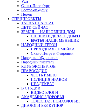
Уфа
Санкт-Петербург
Ростов-на-Дону
Пермь
СПЕЦПРОЕКТЫ
TALANT CAPITAL
ДЕТИ СЕЙЧАС
ЗЕМЛЯ — НАШ ОБЩИЙ ДОМ
СПЕШИТЕ ДЕЛАТЬ ДОБРО
БРАТЬЯ НАШИ МЕНЬШИЕ
НАРОДНЫЙ ГЕРОЙ
ПРИЧУДНАЯ СЕМЕЙКА
Сказ о Петре и Февронии
Народный Журналист
Народный писатель
КЛУБ ЭКСПЕРТОВ
ПРАВОСУДИЕ
ЧЕСТЬ ИМЕЮ
ПОЛИЦИЯ НРАВОВ
НЕАДЕКВАТ
В СТУДИИ
ВИДЕО БЛОГИ
АКАДЕМИЯ ЗДОРОВЬЯ
ТЕЛЕСНАЯ ПСИХОЛОГИЯ
ДИАЛОГИ БЕЗ КУПЮР