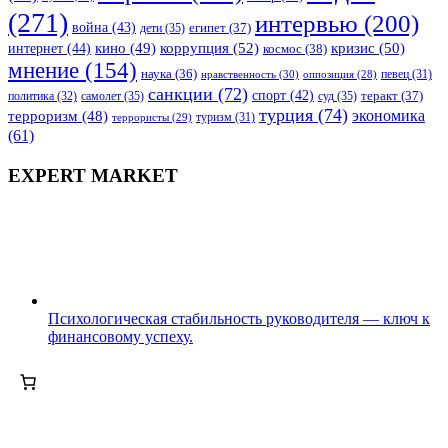
(271)
интервью
(200)
война
(43)
дети
(35)
египет
(37)
коррупция
(52)
кино
(49)
кризис
(50)
интернет
(44)
космос
(38)
мнение
(154)
наука
(36)
нравственность
(30)
певец
(31)
оппозиция
(28)
санкции
(72)
спорт
(42)
самолет
(35)
суд
(35)
теракт
(37)
политика
(32)
турция
(74)
экономика
терроризм
(48)
террористы
(29)
туризм
(31)
(61)
EXPERT MARKET
Психологическая стабильность руководителя — ключ к
финансовому успеху.