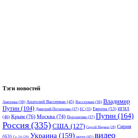
Тэги новостей
Владимир
Анатолий Вассерман
(45)
Америка
(38)
Вассерман
(36)
Путин
(104)
Европа
(53)
ИГИЛ
Дмитрий Потапенко
(37)
ЕС
(35)
Путин
(164)
Крым
(76)
Москва
(74)
(46)
Порошенко
(37)
Россия
(335)
США
(127)
Сирия
Сергей Марков
(28)
видео
Украина
(159)
(63)
актер
(41)
Су-24
(29)