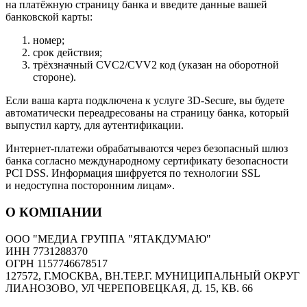
на платёжную страницу банка и введите данные вашей
банковской карты:
номер;
срок действия;
трёхзначный CVC2/CVV2 код (указан на оборотной
стороне).
Если ваша карта подключена к услуге 3D-Secure, вы будете
автоматически переадресованы на страницу банка, который
выпустил карту, для аутентификации.
Интернет-платежи обрабатываются через безопасный шлюз
банка согласно международному сертификату безопасности
PCI DSS. Информация шифруется по технологии SSL
и недоступна посторонним лицам».
О КОМПАНИИ
ООО "МЕДИА ГРУППА "ЯТАКДУМАЮ"
ИНН 7731288370
ОГРН 1157746678517
127572, Г.МОСКВА, ВН.ТЕР.Г. МУНИЦИПАЛЬНЫЙ ОКРУГ
ЛИАНОЗОВО, УЛ ЧЕРЕПОВЕЦКАЯ, Д. 15, КВ. 66