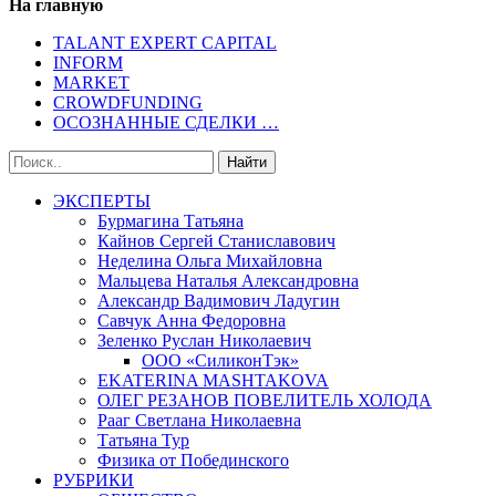
На главную
TALANT EXPERT CAPITAL
INFORM
MARKET
CROWDFUNDING
ОСОЗНАННЫЕ СДЕЛКИ …
ЭКСПЕРТЫ
Бурмагина Татьяна
Кайнов Сергей Станиславович
Неделина Ольга Михайловна
Мальцева Наталья Александровна
Александр Вадимович Ладугин
Савчук Анна Федоровна
Зеленко Руслан Николаевич
ООО «СиликонТэк»
EKATERINA MASHTAKOVA
ОЛЕГ РЕЗАНОВ ПОВЕЛИТЕЛЬ ХОЛОДА
Рааг Светлана Николаевна
Татьяна Тур
Физика от Побединского
РУБРИКИ