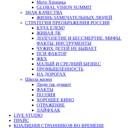
Мото Хроника
GLOBAL VISION SUMMIT
ЗНАК КАЧЕСТВА
ЖИЗНЬ ЗАМЕЧАТЕЛЬНЫХ ЛЮДЕЙ
СТРАТЕГИЯ ПРЕОБРАЖЕНИЯ РОССИИ
КУДА ЕДЕМ?
ЖИВАЯ ДК
ДОЛГОЛЕТИЕ И БЕССМЕРТИЕ. МИФЫ.
ФАКТЫ. ИНСТРУМЕНТЫ
ЧУЖИХ ДЕТЕЙ НЕ БЫВАЕТ
ПСИ ФАКТОР
ЖКХ
МАЛЫЙ И СРЕДНИЙ БИЗНЕС
ПРОМЫШЛЕННОСТЬ
НА ДОРОГАХ
Школа жизни
Люди так думают
ФАКТЫ
ПОЭЗИЯ
ХОРОШЕЕ КИНО
ОТРАЖЕНИЕ
ЛАЙФХАК
LIVE STUDIO
ПРАЙС
КОАЛИЦИЯ СТРАННИКОВ ВО ВРЕМЕНИ