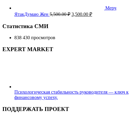
Мерч
Первоначальная
Текущая
ЯтакДумаю Жен
5,500.00
₽
3,500.00
₽
цена
цена:
составляла
3,500.00 ₽.
Статистика СМИ
5,500.00 ₽.
838 430 просмотров
EXPERT MARKET
Психологическая стабильность руководителя — ключ к
финансовому успеху.
ПОДДЕРЖАТЬ ПРОЕКТ