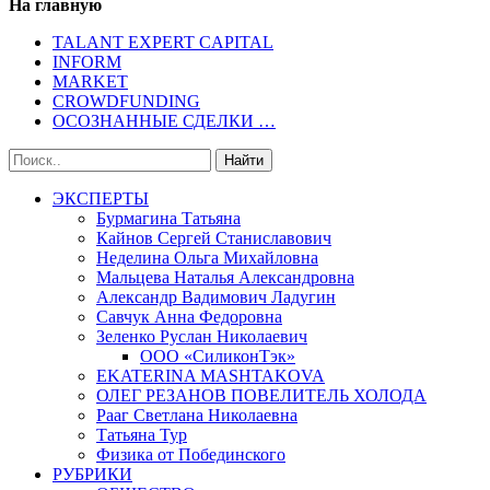
На главную
TALANT EXPERT CAPITAL
INFORM
MARKET
CROWDFUNDING
ОСОЗНАННЫЕ СДЕЛКИ …
ЭКСПЕРТЫ
Бурмагина Татьяна
Кайнов Сергей Станиславович
Неделина Ольга Михайловна
Мальцева Наталья Александровна
Александр Вадимович Ладугин
Савчук Анна Федоровна
Зеленко Руслан Николаевич
ООО «СиликонТэк»
EKATERINA MASHTAKOVA
ОЛЕГ РЕЗАНОВ ПОВЕЛИТЕЛЬ ХОЛОДА
Рааг Светлана Николаевна
Татьяна Тур
Физика от Побединского
РУБРИКИ