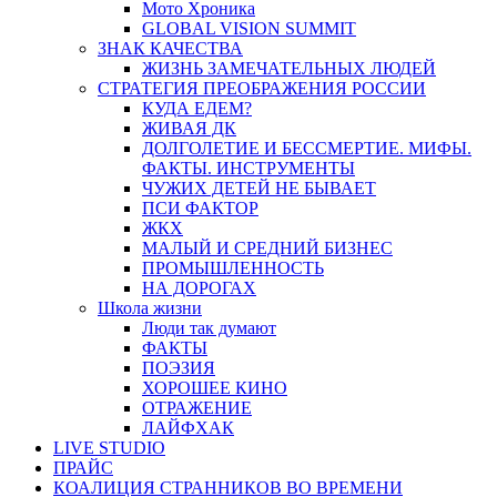
Мото Хроника
GLOBAL VISION SUMMIT
ЗНАК КАЧЕСТВА
ЖИЗНЬ ЗАМЕЧАТЕЛЬНЫХ ЛЮДЕЙ
СТРАТЕГИЯ ПРЕОБРАЖЕНИЯ РОССИИ
КУДА ЕДЕМ?
ЖИВАЯ ДК
ДОЛГОЛЕТИЕ И БЕССМЕРТИЕ. МИФЫ.
ФАКТЫ. ИНСТРУМЕНТЫ
ЧУЖИХ ДЕТЕЙ НЕ БЫВАЕТ
ПСИ ФАКТОР
ЖКХ
МАЛЫЙ И СРЕДНИЙ БИЗНЕС
ПРОМЫШЛЕННОСТЬ
НА ДОРОГАХ
Школа жизни
Люди так думают
ФАКТЫ
ПОЭЗИЯ
ХОРОШЕЕ КИНО
ОТРАЖЕНИЕ
ЛАЙФХАК
LIVE STUDIO
ПРАЙС
КОАЛИЦИЯ СТРАННИКОВ ВО ВРЕМЕНИ