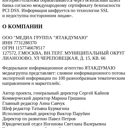
Интернет-платежи обрабатываются через безопасный шлюз
банка согласно международному сертификату безопасности
PCI DSS. Информация шифруется по технологии SSL
и недоступна посторонним лицам».
О КОМПАНИИ
ООО "МЕДИА ГРУППА "ЯТАКДУМАЮ"
ИНН 7731288370
ОГРН 1157746678517
127572, Г.МОСКВА, ВН.ТЕР.Г. МУНИЦИПАЛЬНЫЙ ОКРУГ
ЛИАНОЗОВО, УЛ ЧЕРЕПОВЕЦКАЯ, Д. 15, КВ. 66
Федеральное информационное агентство ЯТАКДУМАЮ
медиагруппа представляет: слияние информационного потока
экспертной информации по 100 разнообразным тематическим
направлением и маркетплейс.
Автор проекта, генеральный директор Сергей Кайнов
Коммерческий директор Марина Гришина
Главный редактор Анна Савчук
Шеф редактор Татьяна Бурмагина
Исполнительный директор Виктор Парубин
Директор по развитию Павел Петров
Юридический отдел Ногинова Светлана Валерьевна