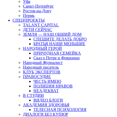
Уфа
Санкт-Петербург
Ростов-на-Дону
Пермь
СПЕЦПРОЕКТЫ
TALANT CAPITAL
ДЕТИ СЕЙЧАС
ЗЕМЛЯ — НАШ ОБЩИЙ ДОМ
СПЕШИТЕ ДЕЛАТЬ ДОБРО
БРАТЬЯ НАШИ МЕНЬШИЕ
НАРОДНЫЙ ГЕРОЙ
ПРИЧУДНАЯ СЕМЕЙКА
Сказ о Петре и Февронии
Народный Журналист
Народный писатель
КЛУБ ЭКСПЕРТОВ
ПРАВОСУДИЕ
ЧЕСТЬ ИМЕЮ
ПОЛИЦИЯ НРАВОВ
НЕАДЕКВАТ
В СТУДИИ
ВИДЕО БЛОГИ
АКАДЕМИЯ ЗДОРОВЬЯ
ТЕЛЕСНАЯ ПСИХОЛОГИЯ
ДИАЛОГИ БЕЗ КУПЮР