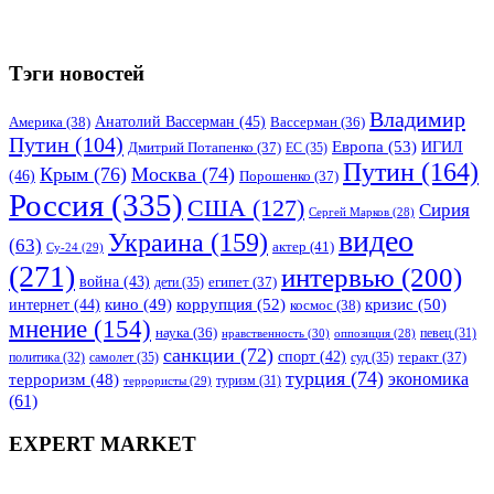
Тэги новостей
Владимир
Анатолий Вассерман
(45)
Америка
(38)
Вассерман
(36)
Путин
(104)
Европа
(53)
ИГИЛ
Дмитрий Потапенко
(37)
ЕС
(35)
Путин
(164)
Крым
(76)
Москва
(74)
(46)
Порошенко
(37)
Россия
(335)
США
(127)
Сирия
Сергей Марков
(28)
видео
Украина
(159)
(63)
актер
(41)
Су-24
(29)
(271)
интервью
(200)
война
(43)
дети
(35)
египет
(37)
коррупция
(52)
кино
(49)
кризис
(50)
интернет
(44)
космос
(38)
мнение
(154)
наука
(36)
нравственность
(30)
певец
(31)
оппозиция
(28)
санкции
(72)
спорт
(42)
самолет
(35)
суд
(35)
теракт
(37)
политика
(32)
турция
(74)
экономика
терроризм
(48)
террористы
(29)
туризм
(31)
(61)
EXPERT MARKET