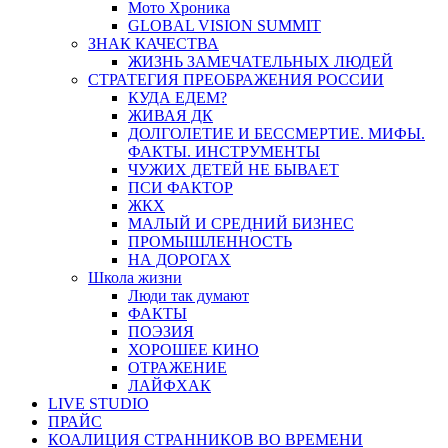
Мото Хроника
GLOBAL VISION SUMMIT
ЗНАК КАЧЕСТВА
ЖИЗНЬ ЗАМЕЧАТЕЛЬНЫХ ЛЮДЕЙ
СТРАТЕГИЯ ПРЕОБРАЖЕНИЯ РОССИИ
КУДА ЕДЕМ?
ЖИВАЯ ДК
ДОЛГОЛЕТИЕ И БЕССМЕРТИЕ. МИФЫ.
ФАКТЫ. ИНСТРУМЕНТЫ
ЧУЖИХ ДЕТЕЙ НЕ БЫВАЕТ
ПСИ ФАКТОР
ЖКХ
МАЛЫЙ И СРЕДНИЙ БИЗНЕС
ПРОМЫШЛЕННОСТЬ
НА ДОРОГАХ
Школа жизни
Люди так думают
ФАКТЫ
ПОЭЗИЯ
ХОРОШЕЕ КИНО
ОТРАЖЕНИЕ
ЛАЙФХАК
LIVE STUDIO
ПРАЙС
КОАЛИЦИЯ СТРАННИКОВ ВО ВРЕМЕНИ