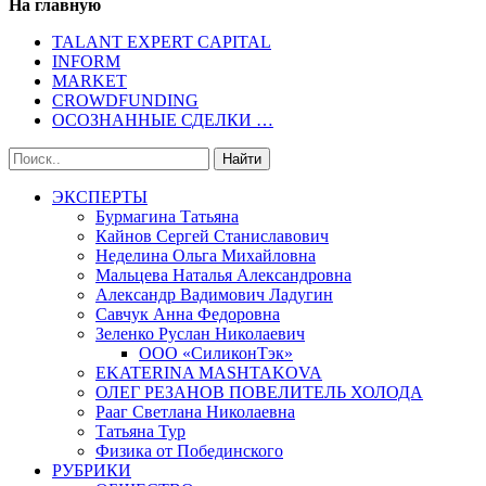
На главную
TALANT EXPERT CAPITAL
INFORM
MARKET
CROWDFUNDING
ОСОЗНАННЫЕ СДЕЛКИ …
ЭКСПЕРТЫ
Бурмагина Татьяна
Кайнов Сергей Станиславович
Неделина Ольга Михайловна
Мальцева Наталья Александровна
Александр Вадимович Ладугин
Савчук Анна Федоровна
Зеленко Руслан Николаевич
ООО «СиликонТэк»
EKATERINA MASHTAKOVA
ОЛЕГ РЕЗАНОВ ПОВЕЛИТЕЛЬ ХОЛОДА
Рааг Светлана Николаевна
Татьяна Тур
Физика от Побединского
РУБРИКИ