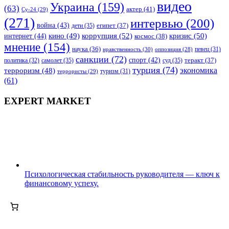
видео
Украина
(159)
(63)
актер
(41)
Су-24
(29)
(271)
интервью
(200)
война
(43)
дети
(35)
египет
(37)
коррупция
(52)
кино
(49)
кризис
(50)
интернет
(44)
космос
(38)
мнение
(154)
наука
(36)
нравственность
(30)
певец
(31)
оппозиция
(28)
санкции
(72)
спорт
(42)
самолет
(35)
суд
(35)
теракт
(37)
политика
(32)
турция
(74)
экономика
терроризм
(48)
террористы
(29)
туризм
(31)
(61)
EXPERT MARKET
Психологическая стабильность руководителя — ключ к
финансовому успеху.