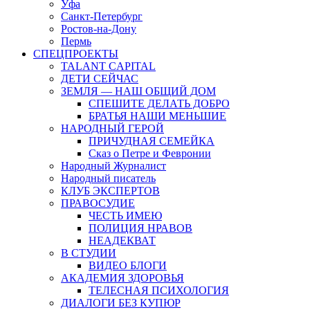
Уфа
Санкт-Петербург
Ростов-на-Дону
Пермь
СПЕЦПРОЕКТЫ
TALANT CAPITAL
ДЕТИ СЕЙЧАС
ЗЕМЛЯ — НАШ ОБЩИЙ ДОМ
СПЕШИТЕ ДЕЛАТЬ ДОБРО
БРАТЬЯ НАШИ МЕНЬШИЕ
НАРОДНЫЙ ГЕРОЙ
ПРИЧУДНАЯ СЕМЕЙКА
Сказ о Петре и Февронии
Народный Журналист
Народный писатель
КЛУБ ЭКСПЕРТОВ
ПРАВОСУДИЕ
ЧЕСТЬ ИМЕЮ
ПОЛИЦИЯ НРАВОВ
НЕАДЕКВАТ
В СТУДИИ
ВИДЕО БЛОГИ
АКАДЕМИЯ ЗДОРОВЬЯ
ТЕЛЕСНАЯ ПСИХОЛОГИЯ
ДИАЛОГИ БЕЗ КУПЮР