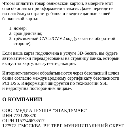
Чтобы оплатить товар банковской картой, выберите этот
способ оплаты при оформлении заказа. Далее перейдите
на платёжную страницу банка и введите данные вашей
банковской карты:
номер;
срок действия;
трёхзначный CVC2/CVV2 код (указан на оборотной
стороне).
Если ваша карта подключена к услуге 3D-Secure, вы будете
автоматически переадресованы на страницу банка, который
выпустил карту, для аутентификации.
Интернет-платежи обрабатываются через безопасный шлюз
банка согласно международному сертификату безопасности
PCI DSS. Информация шифруется по технологии SSL
и недоступна посторонним лицам».
О КОМПАНИИ
ООО "МЕДИА ГРУППА "ЯТАКДУМАЮ"
ИНН 7731288370
ОГРН 1157746678517
127572, Г.МОСКВА, ВН.ТЕР.Г. МУНИЦИПАЛЬНЫЙ ОКРУГ