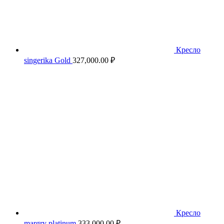
Кресло
singerika Gold
327,000.00
₽
Кресло
margry platinum
333,000.00
₽