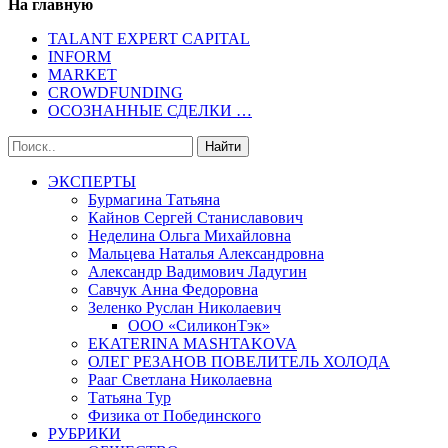
На главную
TALANT EXPERT CAPITAL
INFORM
MARKET
CROWDFUNDING
ОСОЗНАННЫЕ СДЕЛКИ …
ЭКСПЕРТЫ
Бурмагина Татьяна
Кайнов Сергей Станиславович
Неделина Ольга Михайловна
Мальцева Наталья Александровна
Александр Вадимович Ладугин
Савчук Анна Федоровна
Зеленко Руслан Николаевич
ООО «СиликонТэк»
EKATERINA MASHTAKOVA
ОЛЕГ РЕЗАНОВ ПОВЕЛИТЕЛЬ ХОЛОДА
Рааг Светлана Николаевна
Татьяна Тур
Физика от Побединского
РУБРИКИ