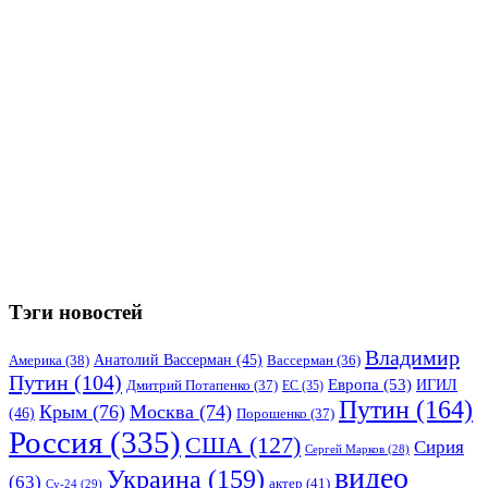
Тэги новостей
Владимир
Анатолий Вассерман
(45)
Америка
(38)
Вассерман
(36)
Путин
(104)
Европа
(53)
ИГИЛ
Дмитрий Потапенко
(37)
ЕС
(35)
Путин
(164)
Крым
(76)
Москва
(74)
(46)
Порошенко
(37)
Россия
(335)
США
(127)
Сирия
Сергей Марков
(28)
видео
Украина
(159)
(63)
актер
(41)
Су-24
(29)