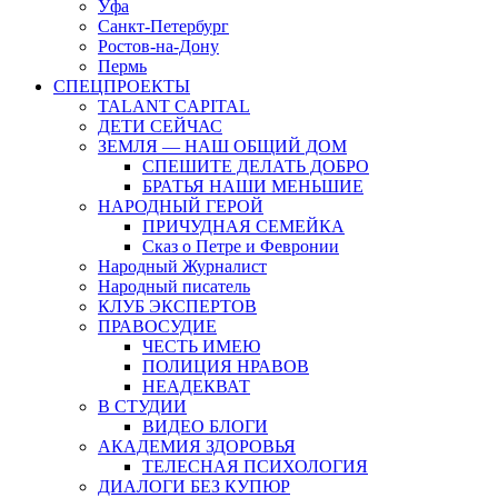
Уфа
Санкт-Петербург
Ростов-на-Дону
Пермь
СПЕЦПРОЕКТЫ
TALANT CAPITAL
ДЕТИ СЕЙЧАС
ЗЕМЛЯ — НАШ ОБЩИЙ ДОМ
СПЕШИТЕ ДЕЛАТЬ ДОБРО
БРАТЬЯ НАШИ МЕНЬШИЕ
НАРОДНЫЙ ГЕРОЙ
ПРИЧУДНАЯ СЕМЕЙКА
Сказ о Петре и Февронии
Народный Журналист
Народный писатель
КЛУБ ЭКСПЕРТОВ
ПРАВОСУДИЕ
ЧЕСТЬ ИМЕЮ
ПОЛИЦИЯ НРАВОВ
НЕАДЕКВАТ
В СТУДИИ
ВИДЕО БЛОГИ
АКАДЕМИЯ ЗДОРОВЬЯ
ТЕЛЕСНАЯ ПСИХОЛОГИЯ
ДИАЛОГИ БЕЗ КУПЮР