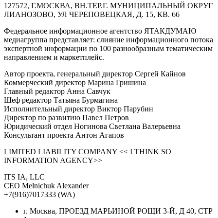
127572, Г.МОСКВА, ВН.ТЕР.Г. МУНИЦИПАЛЬНЫЙ ОКРУГ
ЛИАНОЗОВО, УЛ ЧЕРЕПОВЕЦКАЯ, Д. 15, КВ. 66
Федеральное информационное агентство ЯТАКДУМАЮ
медиагруппа представляет: слияние информационного потока
экспертной информации по 100 разнообразным тематическим
направлением и маркетплейс.
Автор проекта, генеральный директор Сергей Кайнов
Коммерческий директор Марина Гришина
Главный редактор Анна Савчук
Шеф редактор Татьяна Бурмагина
Исполнительный директор Виктор Парубин
Директор по развитию Павел Петров
Юридический отдел Ногинова Светлана Валерьевна
Консультант проекта Антон Агапов
LIMITED LIABILITY COMPANY << I THINK SO
INFORMATION AGENCY>>
ITS IA, LLC
CEO Melnichuk Alexander
+7(916)7017333 (WA)
г. Москва, ПРОЕЗД МАРЬИНОЙ РОЩИ 3-Й, Д 40, СТР