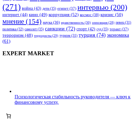
(271)
интервью
(200)
война
(43)
дети
(35)
египет
(37)
коррупция
(52)
кино
(49)
кризис
(50)
интернет
(44)
космос
(38)
мнение
(154)
наука
(36)
нравственность
(30)
певец
(31)
оппозиция
(28)
санкции
(72)
спорт
(42)
самолет
(35)
суд
(35)
теракт
(37)
политика
(32)
турция
(74)
экономика
терроризм
(48)
террористы
(29)
туризм
(31)
(61)
EXPERT MARKET
Психологическая стабильность руководителя — ключ к
финансовому успеху.