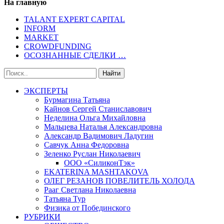
На главную
TALANT EXPERT CAPITAL
INFORM
MARKET
CROWDFUNDING
ОСОЗНАННЫЕ СДЕЛКИ …
ЭКСПЕРТЫ
Бурмагина Татьяна
Кайнов Сергей Станиславович
Неделина Ольга Михайловна
Мальцева Наталья Александровна
Александр Вадимович Ладугин
Савчук Анна Федоровна
Зеленко Руслан Николаевич
ООО «СиликонТэк»
EKATERINA MASHTAKOVA
ОЛЕГ РЕЗАНОВ ПОВЕЛИТЕЛЬ ХОЛОДА
Рааг Светлана Николаевна
Татьяна Тур
Физика от Побединского
РУБРИКИ