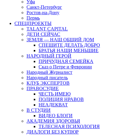
Уфа
Санкт-Петербург
Ростов-на-Дону
Пермь
СПЕЦПРОЕКТЫ
TALANT CAPITAL
ДЕТИ СЕЙЧАС
ЗЕМЛЯ — НАШ ОБЩИЙ ДОМ
СПЕШИТЕ ДЕЛАТЬ ДОБРО
БРАТЬЯ НАШИ МЕНЬШИЕ
НАРОДНЫЙ ГЕРОЙ
ПРИЧУДНАЯ СЕМЕЙКА
Сказ о Петре и Февронии
Народный Журналист
Народный писатель
КЛУБ ЭКСПЕРТОВ
ПРАВОСУДИЕ
ЧЕСТЬ ИМЕЮ
ПОЛИЦИЯ НРАВОВ
НЕАДЕКВАТ
В СТУДИИ
ВИДЕО БЛОГИ
АКАДЕМИЯ ЗДОРОВЬЯ
ТЕЛЕСНАЯ ПСИХОЛОГИЯ
ДИАЛОГИ БЕЗ КУПЮР